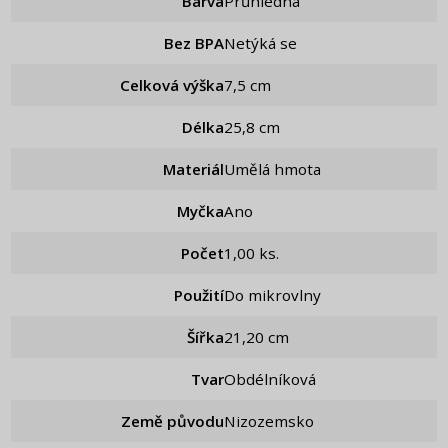
Barva
Průhledná
Bez BPA
Netýká se
Celková výška
7,5 cm
Délka
25,8 cm
Materiál
Umělá hmota
Myčka
Ano
Počet
1,00 ks.
Použití
Do mikrovlny
Šířka
21,20 cm
Tvar
Obdélníková
Země původu
Nizozemsko