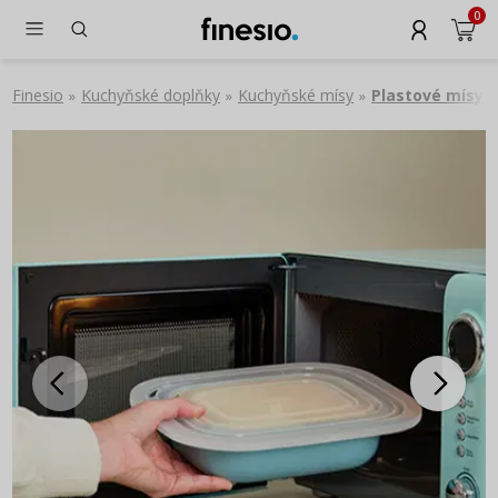
0
Finesio
Kuchyňské doplňky
Kuchyňské mísy
Plastové mísy
»
»
»
»