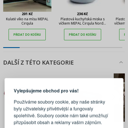
201 Kč
236 Kč
Kulaté víko na mísu MEPAL
Plastová kuchyňská miska s
Plastov
Cirqula
víčkem MEPAL Cirqula Nordic
víčkem 
Blue 0,35 l modrá
White
PŘIDAT DO KOŠÍKU
PŘIDAT DO KOŠÍKU
PŘ
DALŠÍ Z TÉTO KATEGORIE
PŘIHLÁŠENÍ
REGISTRACE
Vylepšujeme obchod pro vás!
Přihlaste se ke svému účtu
Používáme soubory cookie, aby naše stránky
byly uživatelsky přívětivější a fungovaly
Emailová adresa
spolehlivě. Soubory cookie nám také umožňují
přizpůsobit obsah a reklamy vašim zájmům.
260 Kč
260 Kč