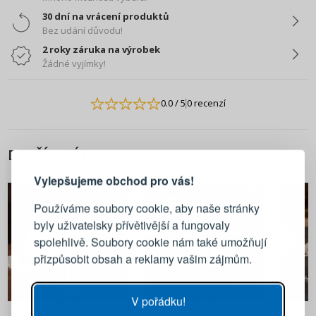
30 dní na vrácení produktů
Bez udání důvodu!
2 roky záruka na výrobek
Žádné vyjímky!
0.0
/ 5
0 recenzí
PŘIHLÁŠENÍ
REGISTRACE
DALŠÍ Z TÉTO KATEGORIE
Vylepšujeme obchod pro vás!
Přihlaste se ke svému účtu
Používáme soubory cookie, aby naše stránky
byly uživatelsky přívětivější a fungovaly
Emailová adresa
spolehlivě. Soubory cookie nám také umožňují
přizpůsobit obsah a reklamy vašim zájmům.
Heslo
UKÁZAT
V pořádku!
236 Kč
281 Kč