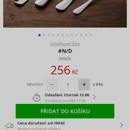
Omáčkové lžíce
#N/D
Amefa
256
Kč
Množství
z 6 Ks
Odeslání: čtvrtek 13.08
Doručení: pondělí 17.08
PŘIDAT DO KOŠÍKU
Cena doručení: od 109 Kč
Mnoho možností výběru!