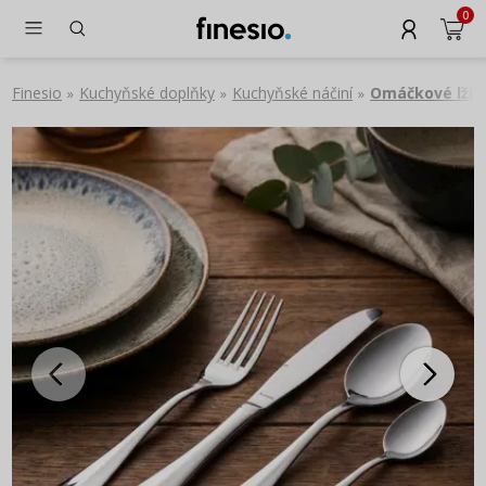
0
Finesio
Kuchyňské doplňky
Kuchyňské náčiní
Omáčkové lžíc
»
»
»