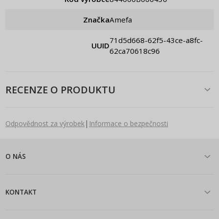
Značka
Amefa
71d5d668-62f5-43ce-a8fc-
UUID
62ca70618c96
RECENZE O PRODUKTU
|
Odpovědnost za výrobek
Informace o bezpečnosti
O NÁS
KONTAKT