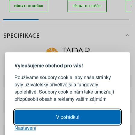
PŘIDAT DO KOŠÍKU
PŘIDAT DO KOŠÍKU
PŘ
SPECIFIKACE
PŘIHLÁŠENÍ
REGISTRACE
Vylepšujeme obchod pro vás!
Tadar
Přihlaste se ke svému účtu
Používáme soubory cookie, aby naše stránky
EAN
5900672751802
byly uživatelsky přívětivější a fungovaly
Emailová adresa
spolehlivě. Soubory cookie nám také umožňují
Značka
Tadar
přizpůsobit obsah a reklamy vašim zájmům.
Heslo
UKÁZAT
Barva
Nehrdzavejúca oceľ
V pořádku!
Délka
35,0 cm
Nastavení
PŘIHLÁSIT SE
Délka úchytu
30,50 cm