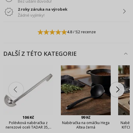
Bez udání důvodu!
2 roky záruka na výrobek
Žádné vyjímky!
4.8
/ 5
2 recenze
DALŠÍ Z TÉTO KATEGORIE
106 Kč
99 Kč
Polévková naběračka z
Naběračka na omáčku Hega
Naběra
nerezové oceli TADAR 35,5
Altea černá
KITCHE
cm