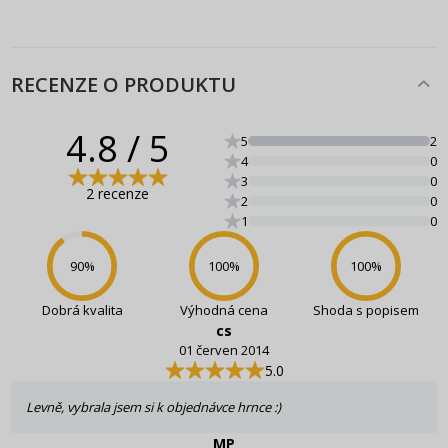
RECENZE O PRODUKTU
4.8
/ 5
5
2
4
0
3
0
2 recenze
2
0
1
0
90
%
100
%
100
%
Dobrá kvalita
Výhodná cena
Shoda s popisem
cs
01 červen 2014
5.0
Levně, vybrala jsem si k objednávce hrnce :)
MP