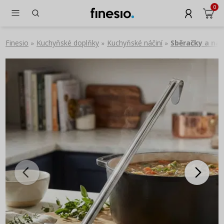
0
Finesio
Kuchyňské doplňky
Kuchyňské náčiní
Sběračky a na
»
»
»