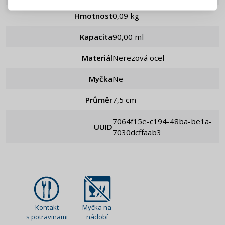
Hmotnost
0,09 kg
Připomenutí hesla
Kapacita
90,00 ml
Materiál
Nerezová ocel
Myčka
Ne
Průměr
7,5 cm
7064f15e-c194-48ba-be1a-
UUID
7030dcffaab3
Kontakt
Myčka na
s potravinami
nádobí