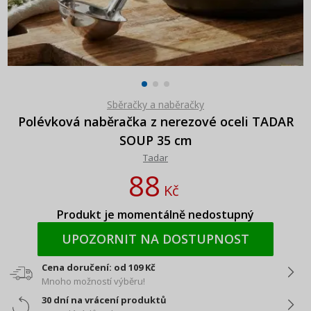
Sběračky a naběračky
Polévková naběračka z nerezové oceli TADAR
SOUP 35 cm
Tadar
88
Kč
Produkt je momentálně nedostupný
UPOZORNIT NA DOSTUPNOST
Cena doručení: od 109 Kč
Mnoho možností výběru!
30 dní na vrácení produktů