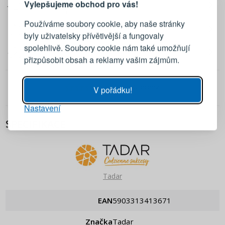
Cena doručení: od 109 Kč
Vylepšujeme obchod pro vás!
Přihlaste se ke svému účtu
Mnoho možností výběru!
Používáme soubory cookie, aby naše stránky
30 dní na vrácení produktů
byly uživatelsky přívětivější a fungovaly
Bez udání důvodu!
Emailová adresa
spolehlivě. Soubory cookie nám také umožňují
2 roky záruka na výrobek
přizpůsobit obsah a reklamy vašim zájmům.
Žádné vyjímky!
Heslo
UKÁZAT
0.0
/ 5
0 recenzí
V pořádku!
Nastavení
PŘIHLÁSIT SE
SPECIFIKACE
Připomenutí hesla
Tadar
EAN
5903313413671
Značka
Tadar