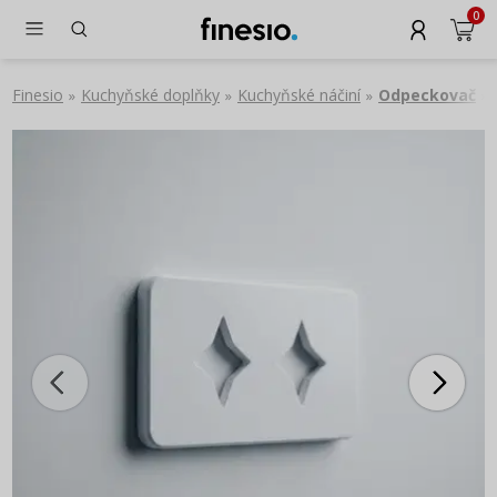
0
Finesio
Kuchyňské doplňky
Kuchyňské náčiní
Odpeckovač
»
»
»
»