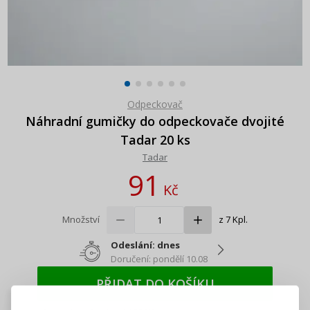
Odpeckovač
Náhradní gumičky do odpeckovače dvojité
Tadar 20 ks
Tadar
91
Kč
Množství
z 7 Kpl.
Odeslání: dnes
Doručení: pondělí 10.08
PŘIHLÁŠENÍ
REGISTRACE
PŘIDAT DO KOŠÍKU