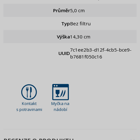
Průměr
5,0 cm
Typ
Bez filtru
Výška
14,30 cm
7c1ee2b3-d12f-4cb5-bce9-
UUID
b7681f050c16
Kontakt
Myčka na
s potravinami
nádobí