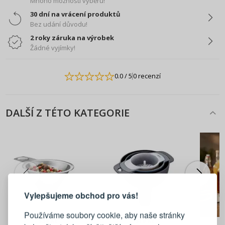
Mnoho možností výběru!
30 dní na vrácení produktů
Bez udání důvodu!
2 roky záruka na výrobek
Žádné vyjímky!
0.0
/ 5
0 recenzí
DALŠÍ Z TÉTO KATEGORIE
PŘIHLÁŠENÍ
REGISTRACE
Vylepšujeme obchod pro vás!
Přihlaste se ke svému účtu
Používáme soubory cookie, aby naše stránky
338 Kč
319 Kč