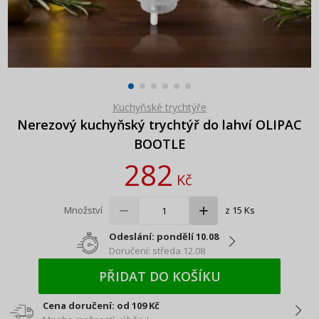
Kuchyňské trychtýře
Nerezový kuchyňský trychtýř do lahví OLIPAC
BOOTLE
282
Kč
Množství
z 15 Ks
Odeslání: pondělí 10.08
Doručení: středa 12.08
PŘIDAT DO KOŠÍKU
Cena doručení: od 109 Kč