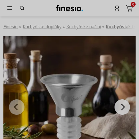
0
Finesio
Kuchyňské doplňky
Kuchyňské náčiní
Kuchyňské try
»
»
»