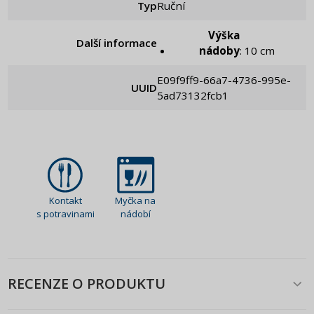
Typ
Ruční
Výška
Další informace
nádoby
: 10 cm
e09f9ff9-66a7-4736-995e-
UUID
5ad73132fcb1
Kontakt
Myčka na
s potravinami
nádobí
RECENZE O PRODUKTU