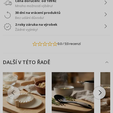
Cena doručení: od 109 Kč
Mnoho možností výběru!
30 dní na vrácení produktů
Bez udání důvodu!
2 roky záruka na výrobek
Žádné vyjímky!
0.0
/ 5
0 recenzí
DALŠÍ V TÉTO ŘADĚ