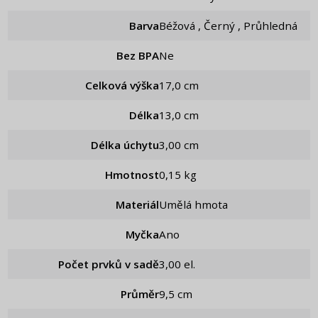
Barva
Béžová , Černý , Průhledná
Bez BPA
Ne
Celková výška
17,0 cm
Délka
13,0 cm
Délka úchytu
3,00 cm
Hmotnost
0,15 kg
Materiál
Umělá hmota
Myčka
Ano
Počet prvků v sadě
3,00 el.
Průměr
9,5 cm