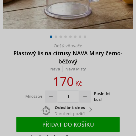
Odšťavňovače
Plastový lis na citrusy NAVA Misty černo-
béžový
Nava
Nava Misty
170
Kč
Poslední
Množství
kus!
Odeslání: dnes
Doručení: pozítří
PŘIDAT DO KOŠÍKU