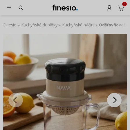
0
Finesio
Kuchyňské doplňky
Kuchyňské náčiní
Odšťavňovače
»
»
»