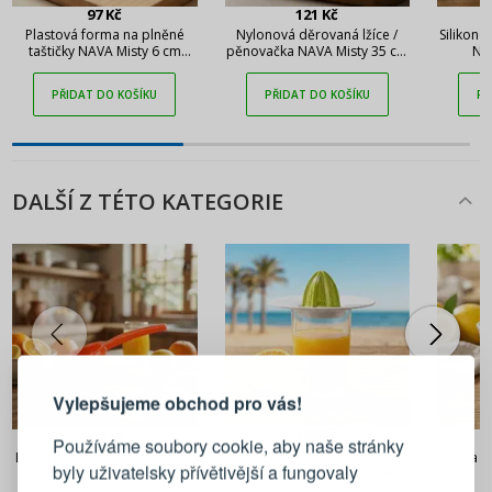
97 Kč
121 Kč
Plastová forma na plněné
Nylonová děrovaná lžíce /
Silikono
taštičky NAVA Misty 6 cm
pěnovačka NAVA Misty 35 cm
NA
béžová
černá
PŘIDAT DO KOŠÍKU
PŘIDAT DO KOŠÍKU
PŘ
DALŠÍ Z TÉTO KATEGORIE
PŘIHLÁŠENÍ
REGISTRACE
Vylepšujeme obchod pro vás!
Přihlaste se ke svému účtu
165 Kč
202 Kč
Používáme soubory cookie, aby naše stránky
TESCOMA Presto –
Lis na citrusy MONDEX BASIC
Lis na 
byly uživatelsky přívětivější a fungovaly
odšťavňovač na citrusové
KITCHEN 9 x 6 x 23 cm
Emailová adresa
plody / sítko na louhování
červený