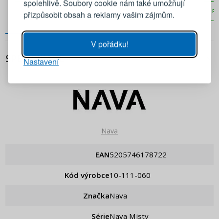
spolehlivě. Soubory cookie nám také umožňují
PŘIDAT DO KOŠÍKU
PŘIDAT DO KOŠÍKU
PŘ
přizpůsobit obsah a reklamy vašim zájmům.
Heslo
UKÁZAT
V pořádku!
SPECIFIKACE
Nastavení
PŘIHLÁSIT SE
Připomenutí hesla
Nava
EAN
5205746178722
Kód výrobce
10-111-060
Značka
Nava
Série
Nava Misty