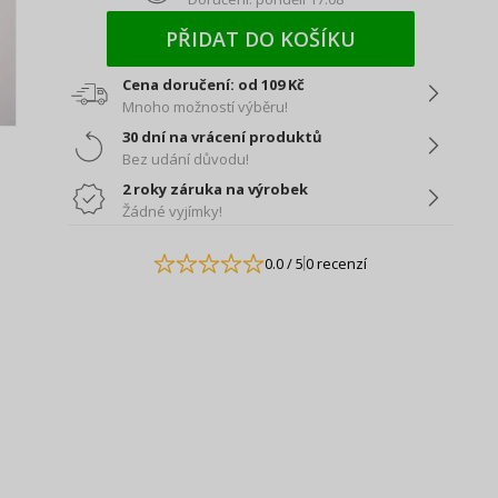
PŘIDAT DO KOŠÍKU
Cena doručení: od 109 Kč
Mnoho možností výběru!
30 dní na vrácení produktů
Bez udání důvodu!
2 roky záruka na výrobek
Žádné vyjímky!
0.0
/ 5
0 recenzí