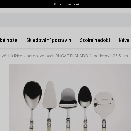
30 dní na vrácení
ké nože
Skladování potravin
Stolní nádobí
Káva 
hyňská lžíce z nerezové oceli BUGATTI ALADDIN perleťová 25,5 cm