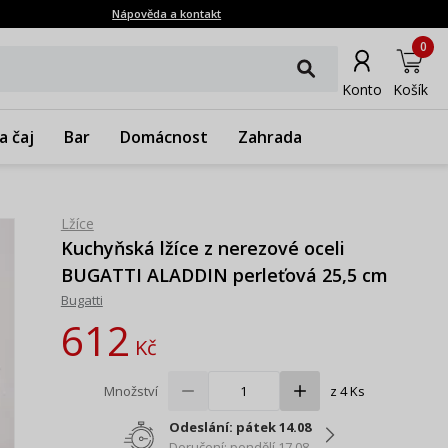
Nápověda a kontakt
0
Konto
Košík
a čaj
Bar
Domácnost
Zahrada
Lžíce
Kuchyňská lžíce z nerezové oceli
BUGATTI ALADDIN perleťová 25,5 cm
Bugatti
612
Kč
Množství
z 4 Ks
Odeslání: pátek 14.08
Doručení: pondělí 17.08