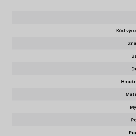
Kód výr
Zn
B
D
Hmotn
Mate
My
P
Pou