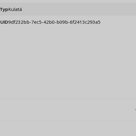
Typ
Kulatá
UID
9df232bb-7ec5-42b0-b09b-6f2413c293a5