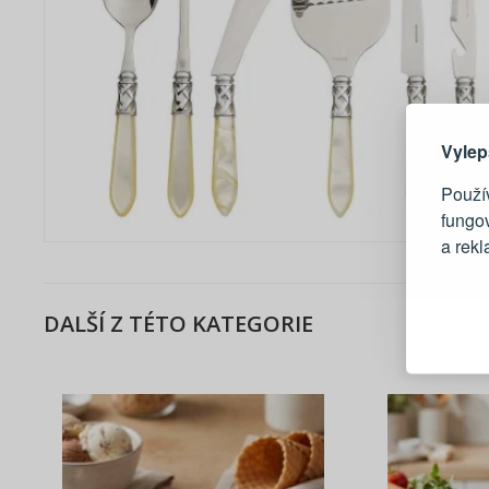
Zde 
Vylep
Použív
fungo
a rek
Blesko
DALŠÍ Z TÉTO KATEGORIE
Sledov
Rychlá
Živý n