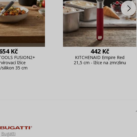
654 Kč
442 Kč
TOOLS FUSION2+
KITCHENAID Empire Red
rvírovací lžíce
21,5 cm - lžíce na zmrzlinu
/silikon 35 cm
Bugatti