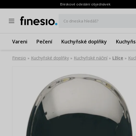
Bleskové odeslání objednávek
Co dneska hledáš?
Vareni
Pečení
Kuchyňské doplňky
Kuchyňs
Finesio
Kuchyňské doplňky
Kuchyňské náčiní
Lžíce
Kuc
»
»
»
»