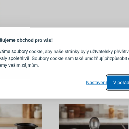
PŘIHLÁŠENÍ
R
je důvod, proč se vyplatí
vytvořit účet
Přihlaste se ke s
šujeme obchod pro vás!
áme soubory cookie, aby naše stránky byly uživatelsky přívětiv
Emailová adresa
valy spolehlivě. Soubory cookie nám také umožňují přizpůsobit
lamy vašim zájmům.
Heslo
vý proces objednávky
Nastavení
V pořád
ání realizace objednávek
PŘIHLÁSIT 
 editace údajů
áhled na změny v objednávce
Připomenutí he