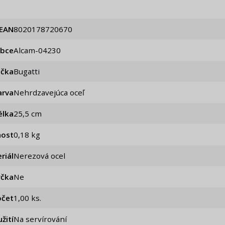
EAN
8020178720670
obce
alcam-04230
ačka
Bugatti
arva
Nehrdzavejúca oceľ
élka
25,5 cm
ost
0,18 kg
riál
Nerezová ocel
čka
Ne
očet
1,00 ks.
žití
Na servírování