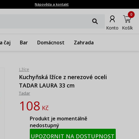
Nápověda a kontakt
0
Konto
Košík
a čaj
Bar
Domácnost
Zahrada
Lžíce
Kuchyňská lžíce z nerezové oceli
TADAR LAURA 33 cm
Tadar
108
Kč
Produkt je momentálně
nedostupný
UPOZORNIT NA DOSTUPNOST