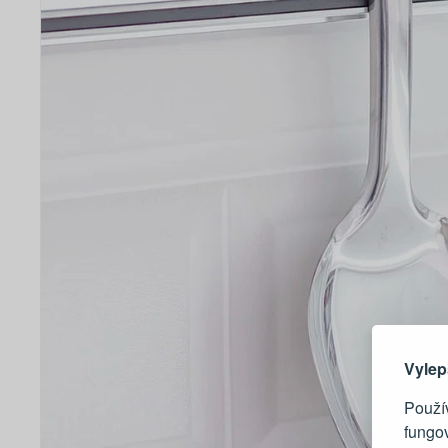
Zde 
Vylep
Použív
fungo