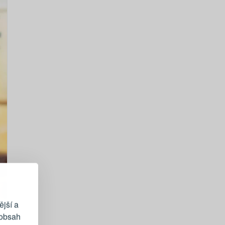
EGISTRACE
vému účtu
ější a
 obsah