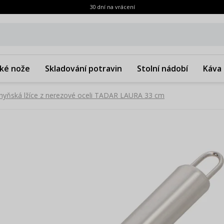
30 dní na vrácení
ké nože
Skladování potravin
Stolní nádobí
Káva 
hyňská lžíce z nerezové oceli TADAR LAURA 33 cm