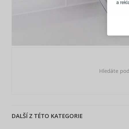
a rek
Blesko
Sledov
Rychlá
Živý n
Hledáte po
DALŠÍ Z TÉTO KATEGORIE