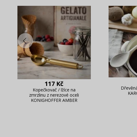
117 Kč
Dřevěná
Kopečkovač / lžíce na
KAR
zmrzlinu z nerezové oceli
KONIGHOFFER AMBER