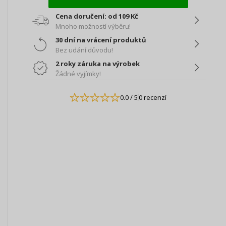
Cena doručení: od 109 Kč
Mnoho možností výběru!
30 dní na vrácení produktů
Bez udání důvodu!
2 roky záruka na výrobek
Žádné vyjímky!
0.0
/ 5
0 recenzí