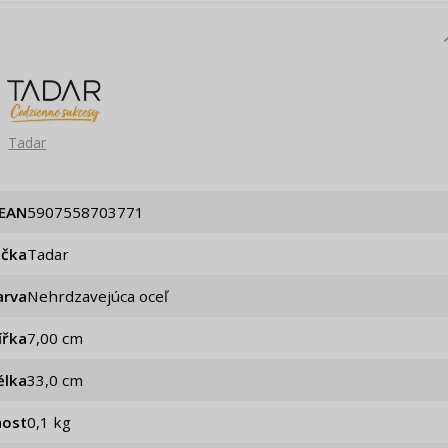
Tadar
EAN
5907558703771
ačka
Tadar
arva
Nehrdzavejúca oceľ
ířka
7,00 cm
élka
33,0 cm
ost
0,1 kg