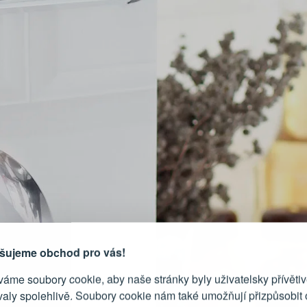
PŘIHLÁŠENÍ
R
je důvod, proč se vyplatí
vytvořit účet
Přihlaste se ke s
šujeme obchod pro vás!
áme soubory cookie, aby naše stránky byly uživatelsky přívětiv
Emailová adresa
valy spolehlivě. Soubory cookie nám také umožňují přizpůsobit