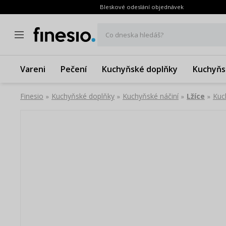
Bleskové odeslání objednávek
Co dneska hledáš?
Vareni
Pečení
Kuchyňské doplňky
Kuchyňs
Finesio
Kuchyňské doplňky
Kuchyňské náčiní
Lžíce
Kuc
»
»
»
»