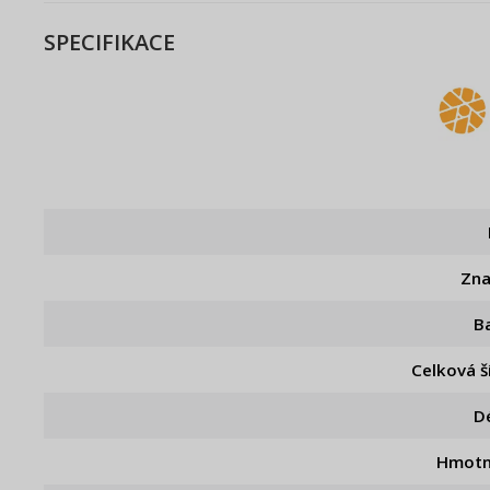
SPECIFIKACE
Zn
B
Celková š
D
Hmotn