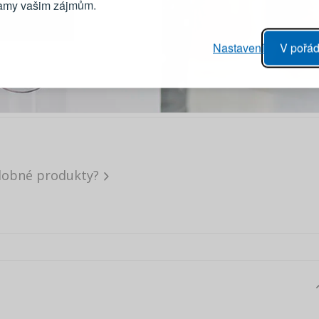
lamy vašim zájmům.
Heslo
vý proces objednávky
Nastavení
V pořád
ání realizace objednávek
PŘIHLÁSIT 
 editace údajů
áhled na změny v objednávce
Připomenutí he
dobné produkty?