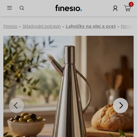
0
Finesio
Skladování potravin
Lahvičky na olej a ocet
Nerezov
»
»
»