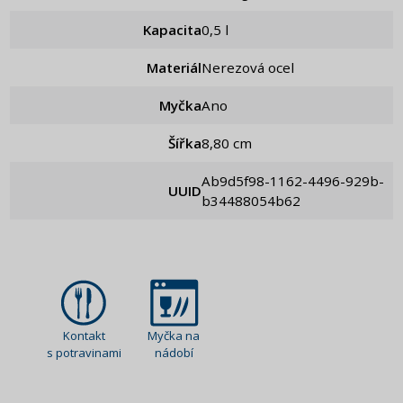
Kapacita
0,5 l
Materiál
Nerezová ocel
Myčka
Ano
Šířka
8,80 cm
ab9d5f98-1162-4496-929b-
UUID
b34488054b62
Kontakt
Myčka na
s potravinami
nádobí