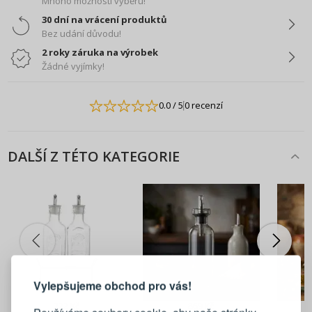
Mnoho možností výběru!
30 dní na vrácení produktů
Bez udání důvodu!
2 roky záruka na výrobek
Žádné vyjímky!
0.0
/ 5
0 recenzí
DALŠÍ Z TÉTO KATEGORIE
PŘIHLÁŠENÍ
REGISTRACE
Vylepšujeme obchod pro vás!
Přihlaste se ke svému účtu
722 Kč
869 Kč