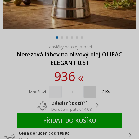
Lahvičky na olej a ocet
Nerezová láhev na olivový olej OLIPAC
ELEGANT 0,5 l
936
Kč
Množství
z 2 Ks
Odeslání: pozítří
Doručení: pátek 14.08
PŘIDAT DO KOŠÍKU
Cena doručení: od 109 Kč