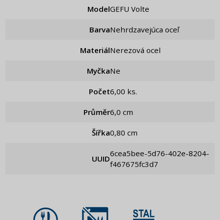
Model
GEFU Volte
Barva
Nehrdzavejúca oceľ
Materiál
Nerezová ocel
Myčka
Ne
Počet
6,00 ks.
Průměr
6,0 cm
Šířka
0,80 cm
6cea5bee-5d76-402e-8204-
UUID
f467675fc3d7