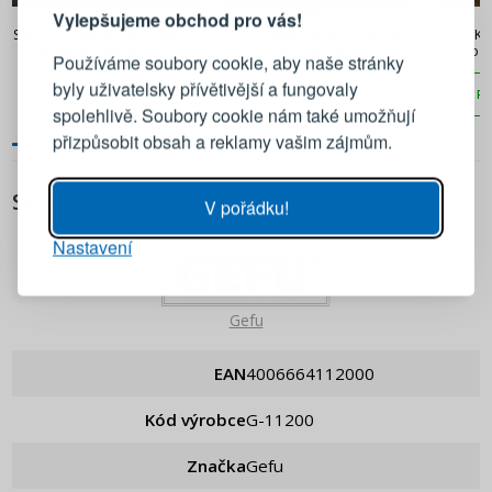
148 Kč
188 Kč
Vylepšujeme obchod pro vás!
Přihlaste se ke svému účtu
Silikonová vložka do hrnce na
Silikonové návleky na ucha
Ko
zavařování sklenic 30 cm
hrnců BRAND černé 2 ks
rozm
Používáme soubory cookie, aby naše stránky
TES
byly uživatelsky přívětivější a fungovaly
PŘIDAT DO KOŠÍKU
PŘIDAT DO KOŠÍKU
PŘ
Emailová adresa
spolehlivě. Soubory cookie nám také umožňují
přizpůsobit obsah a reklamy vašim zájmům.
Heslo
UKÁZAT
SPECIFIKACE
V pořádku!
Nastavení
PŘIHLÁSIT SE
Připomenutí hesla
Gefu
EAN
4006664112000
Kód výrobce
g-11200
Značka
Gefu