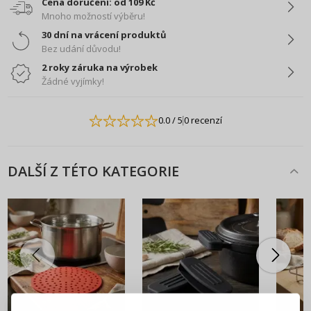
Cena doručení: od 109 Kč
Mnoho možností výběru!
30 dní na vrácení produktů
Bez udání důvodu!
2 roky záruka na výrobek
Žádné vyjímky!
0.0
/ 5
0 recenzí
DALŠÍ Z TÉTO KATEGORIE
PŘIHLÁŠENÍ
REGISTRACE