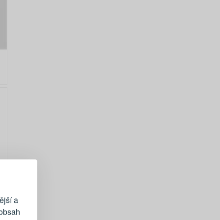
EGISTRACE
vému účtu
ější a
 obsah