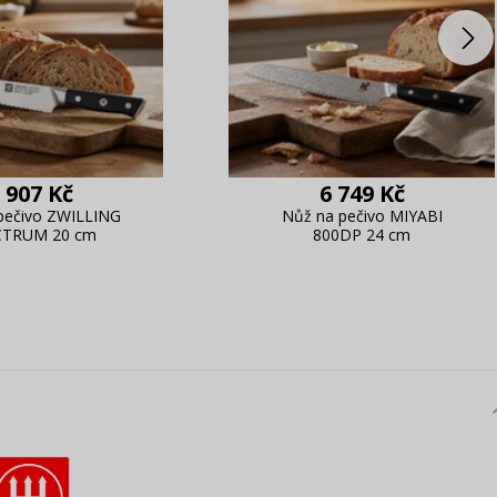
 907 Kč
6 749 Kč
pečivo ZWILLING
Nůž na pečivo MIYABI
CTRUM 20 cm
800DP 24 cm