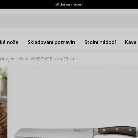
30 dní na vrácení
ké nože
Skladování potravin
Stolní nádobí
Káva 
a krájení chleba WÜSTHOF Ikon 23 cm