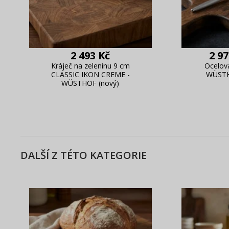
2 493 Kč
2 97
Kráječ na zeleninu 9 cm
Ocelov
CLASSIC IKON CREME -
WÜSTH
WÜSTHOF (nový)
DALŠÍ Z TÉTO KATEGORIE