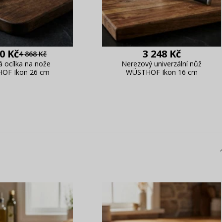
0 Kč
3 248 Kč
4 868 Kč
á ocílka na nože
Nerezový univerzální nůž
OF Ikon 26 cm
WÜSTHOF Ikon 16 cm