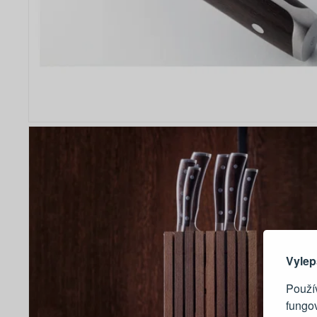
Zde 
Vylep
Použív
fungo