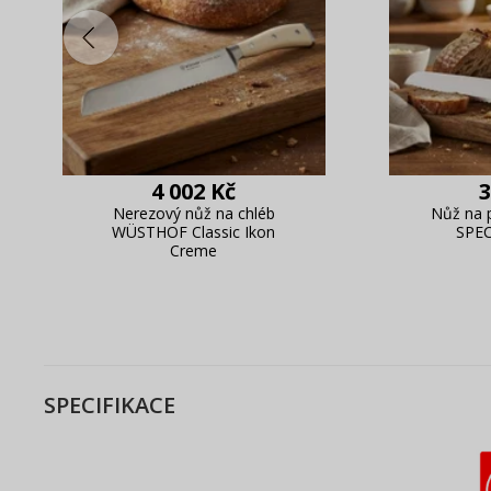
4 002 Kč
3
Nerezový nůž na chléb
Nůž na 
WÜSTHOF Classic Ikon
SPE
Creme
SPECIFIKACE