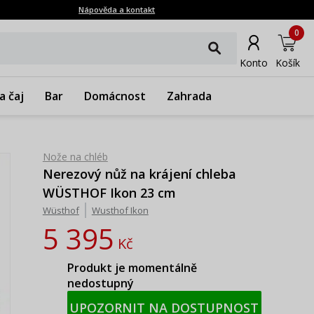
Nápověda a kontakt
0
Konto
Košík
a čaj
Bar
Domácnost
Zahrada
Nože na chléb
Nerezový nůž na krájení chleba
WÜSTHOF Ikon 23 cm
Wüsthof
Wusthof Ikon
5 395
Kč
Produkt je momentálně
nedostupný
UPOZORNIT NA DOSTUPNOST