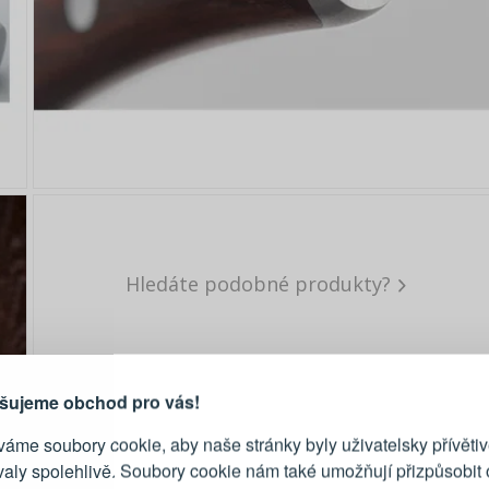
Hledáte podobné produkty?
PŘIHLÁŠENÍ
R
je důvod, proč se vyplatí
vytvořit účet
Přihlaste se ke s
šujeme obchod pro vás!
áme soubory cookie, aby naše stránky byly uživatelsky přívětiv
Emailová adresa
valy spolehlivě. Soubory cookie nám také umožňují přizpůsobit