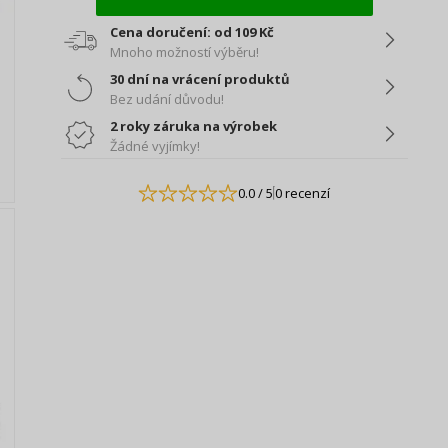
Cena doručení: od 109 Kč
Mnoho možností výběru!
30 dní na vrácení produktů
Bez udání důvodu!
2 roky záruka na výrobek
Žádné vyjímky!
0.0
/ 5
0 recenzí