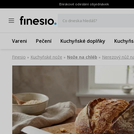
Bleskové odeslání objednávek
Co dneska hledáš?
Vareni
Pečení
Kuchyňské doplňky
Kuchyňs
Finesio
Kuchyňské nože
Nože na chléb
Nerezový nůž n
»
»
»