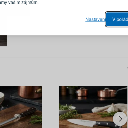
lamy vašim zájmům.
Heslo
vý proces objednávky
Nastavení
V pořád
ání realizace objednávek
PŘIHLÁSIT 
 editace údajů
áhled na změny v objednávce
Připomenutí he