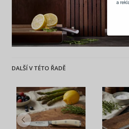
a rek
Blesko
Sledov
Rychlá
Živý n
DALŠÍ V TÉTO ŘADĚ