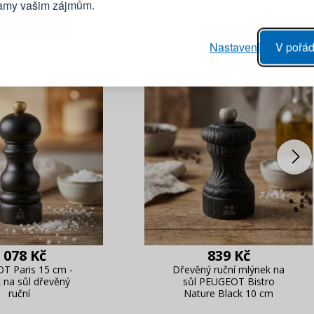
lamy vašim zájmům.
Heslo
vý proces objednávky
Nastavení
V pořád
ání realizace objednávek
PŘIHLÁSIT 
 editace údajů
áhled na změny v objednávce
Připomenutí he
 078 Kč
839 Kč
T Paris 15 cm -
Dřevěný ruční mlýnek na
 na sůl dřevěný
sůl PEUGEOT Bistro
ruční
Nature Black 10 cm