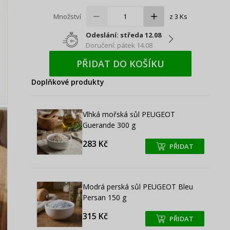
Množství
z 3 Ks
Odeslání: středa 12.08
Doručení: pátek 14.08
PŘIDAT DO KOŠÍKU
Doplňkové produkty
Vlhká mořská sůl PEUGEOT
Guerande 300 g
283 Kč
PŘIDAT
+
+
Modrá perská sůl PEUGEOT Bleu
Persan 150 g
315 Kč
PŘIDAT
+
+