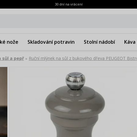
30 dní na vrácení
ké nože
Skladování potravin
Stolní nádobí
Káva 
 sůl a pepř
Ruční mlýnek na sůl z bukového dřeva PEUGEOT Bis
»