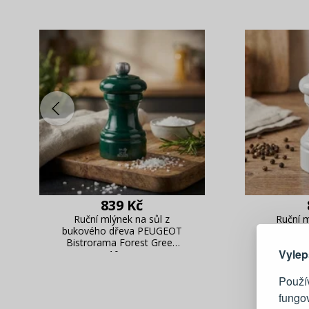
839 Kč
Zde 
Ruční mlýnek na sůl z
Ruční 
bukového dřeva PEUGEOT
bukovéh
Bistrorama Forest Green
Bistror
Vylep
10 cm
Použív
fungo