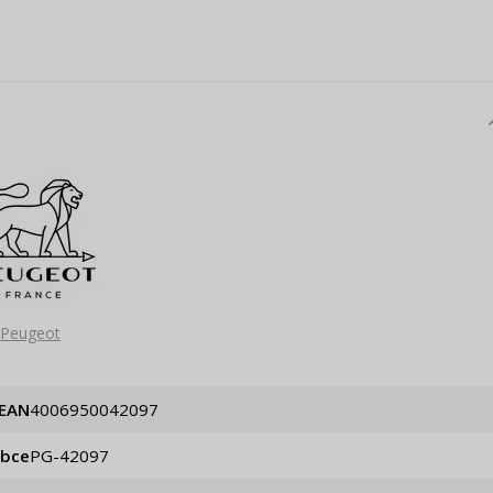
Peugeot
EAN
4006950042097
obce
PG-42097