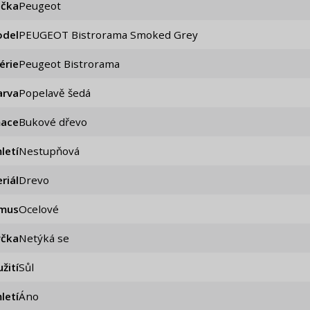
ačka
Peugeot
del
PEUGEOT Bistrorama Smoked Grey
érie
Peugeot Bistrorama
arva
Popelavě šedá
mace
Bukové dřevo
letí
Nestupňová
riál
Drevo
smus
Ocelové
čka
Netýká se
žití
Sůl
letí
áno