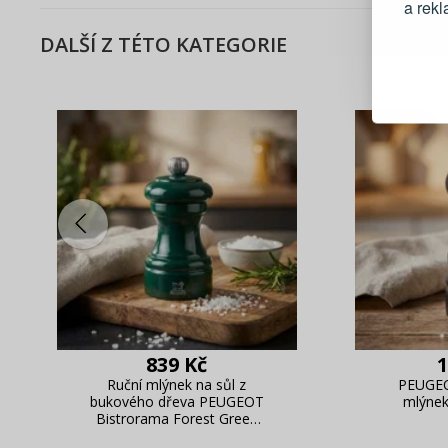
a rek
DALŠÍ Z TÉTO KATEGORIE
Blesko
Sledov
Rychlá
Živý n
839 Kč
1
Ruční mlýnek na sůl z
PEUGEO
bukového dřeva PEUGEOT
mlýnek
Bistrorama Forest Green
10 cm