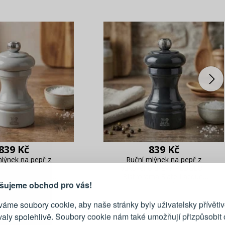
PŘIHLÁŠENÍ
R
839 Kč
839 Kč
je důvod, proč se vyplatí
mlýnek na pepř z
Ruční mlýnek na pepř z
vytvořit účet
o dřeva PEUGEOT
bukového dřeva PEUGEOT
ama Pearl Grey 10
Bistrorama Slate Lacquer
Přihlaste se ke s
šujeme obchod pro vás!
cm
10 cm grafitový
áme soubory cookie, aby naše stránky byly uživatelsky přívětiv
Emailová adresa
valy spolehlivě. Soubory cookie nám také umožňují přizpůsobit