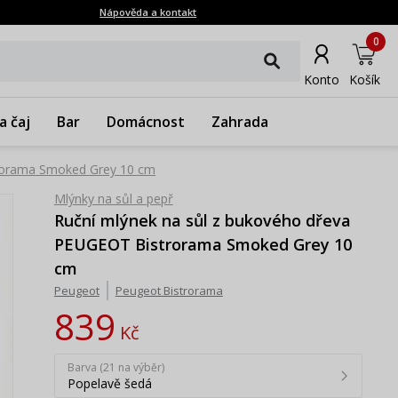
Nápověda a kontakt
0
Konto
Košík
a čaj
Bar
Domácnost
Zahrada
trorama Smoked Grey 10 cm
Mlýnky na sůl a pepř
Ruční mlýnek na sůl z bukového dřeva
PEUGEOT Bistrorama Smoked Grey 10
cm
Peugeot
Peugeot Bistrorama
839
Kč
Barva (21 na výběr)
Popelavě šedá