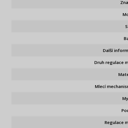
Zn
Mo
S
B
Další infor
Druh regulace m
Mate
Mlecí mechani
My
Pou
Regulace m