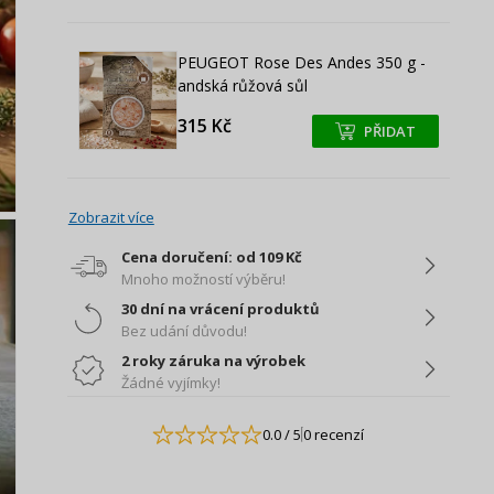
PEUGEOT Rose Des Andes 350 g -
andská růžová sůl
315 Kč
PŘIDAT
+
+
Zobrazit více
Cena doručení: od 109 Kč
Mnoho možností výběru!
30 dní na vrácení produktů
Bez udání důvodu!
2 roky záruka na výrobek
Žádné vyjímky!
0.0
/ 5
0 recenzí