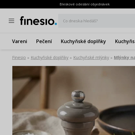
Bleskové odeslání objednávek
Co dneska hledáš?
Vareni
Pečení
Kuchyňské doplňky
Kuchyňs
Finesio
Kuchyňské doplňky
Kuchyňské mlýnky
Mlýnky na
»
»
»