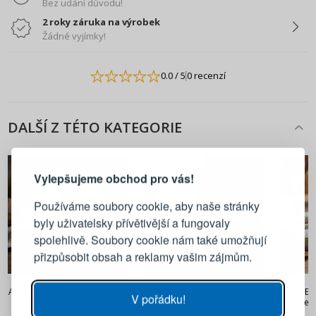
Bez udání důvodu!
2 roky záruka na výrobek
Žádné vyjímky!
0.0
/ 5
0 recenzí
DALŠÍ Z TÉTO KATEGORIE
PŘIHLÁŠENÍ
REGISTRACE
Vylepšujeme obchod pro vás!
Přihlaste se ke svému účtu
Používáme soubory cookie, aby naše stránky
byly uživatelsky přívětivější a fungovaly
Emailová adresa
spolehlivě. Soubory cookie nám také umožňují
přizpůsobit obsah a reklamy vašim zájmům.
Heslo
UKÁZAT
1 644 Kč
1 644 Kč
ADHOC Emill 22,5 cm stříbrný
ADHOC Emill 22,5 cm černý -
PEUGEOT
V pořádku!
- mlýnek na pepř i sůl
mlýnek na pepř i sůl dřevěný
mlýnek 
dřevěný elektrický
elektrický