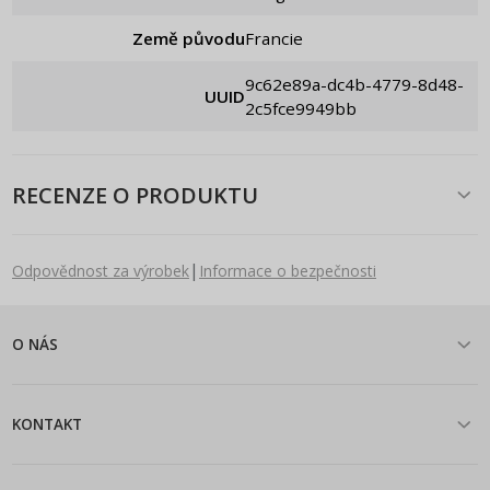
Země původu
Francie
9c62e89a-dc4b-4779-8d48-
UUID
2c5fce9949bb
RECENZE O PRODUKTU
|
Odpovědnost za výrobek
Informace o bezpečnosti
O NÁS
KONTAKT