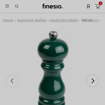
0
Finesio
Kuchyňské doplňky
Kuchyňské mlýnky
Mlýnky na sůl
»
»
»