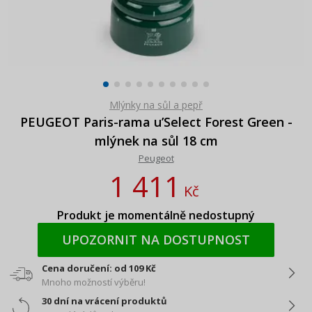
Mlýnky na sůl a pepř
PEUGEOT Paris-rama u’Select Forest Green -
mlýnek na sůl 18 cm
Peugeot
1 411
Kč
Produkt je momentálně nedostupný
UPOZORNIT NA DOSTUPNOST
Cena doručení: od 109 Kč
Mnoho možností výběru!
30 dní na vrácení produktů