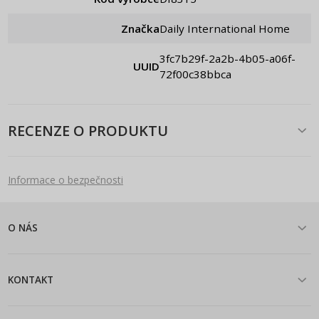
Značka
Daily International Home
3fc7b29f-2a2b-4b05-a06f-
UUID
72f00c38bbca
RECENZE O PRODUKTU
Informace o bezpečnosti
O NÁS
KONTAKT