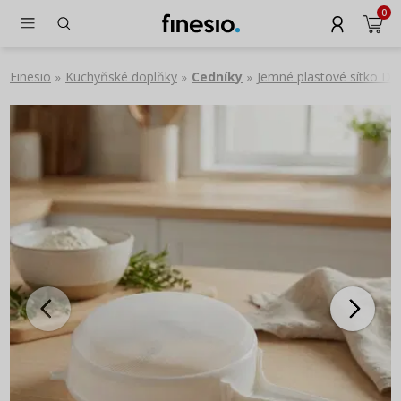
0
Finesio
Kuchyňské doplňky
Cedníky
Jemné plastové sítko 
»
»
»