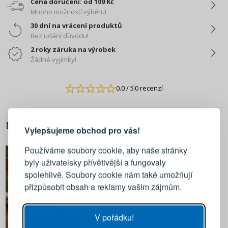
Cena doručení: od 109 Kč
Mnoho možností výběru!
30 dní na vrácení produktů
Bez udání důvodu!
2 roky záruka na výrobek
Žádné vyjímky!
0.0
/ 5
0 recenzí
PŘIHLÁŠENÍ
REGISTRACE
DALŠÍ Z TÉTO KATEGORIE
Vylepšujeme obchod pro vás!
Přihlaste se ke svému účtu
Používáme soubory cookie, aby naše stránky
byly uživatelsky přívětivější a fungovaly
Emailová adresa
spolehlivě. Soubory cookie nám také umožňují
přizpůsobit obsah a reklamy vašim zájmům.
Heslo
UKÁZAT
Pokaż wszystkie
V pořádku!