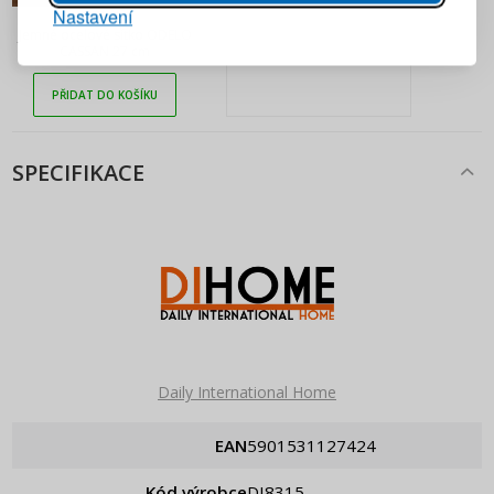
Nastavení
PŘIHLÁSIT SE
191 Kč
Jemné ocelové sítko ODELO
CASSAN 27 cm
Připomenutí hesla
PŘIDAT DO KOŠÍKU
SPECIFIKACE
Daily International Home
EAN
5901531127424
Kód výrobce
DI8315