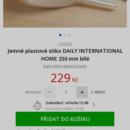
Cedníky
Jemné plastové sítko DAILY INTERNATIONAL
HOME 250 mm bílé
Daily International Home
229
Kč
Množství
z 100 Ks
Odeslání: středa 12.08
Doručení: pátek 14.08
PŘIDAT DO KOŠÍKU