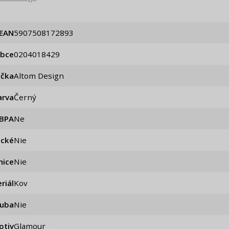
EAN
5907508172893
obce
0204018429
ačka
Altom Design
arva
Černý
 BPA
Ne
ické
nie
nice
nie
riál
Kov
ouba
nie
otiv
Glamour