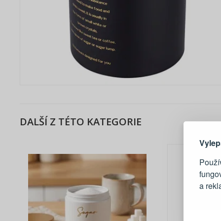
Zde 
DALŠÍ Z TÉTO KATEGORIE
Vylep
Použív
fungo
a rek
Blesko