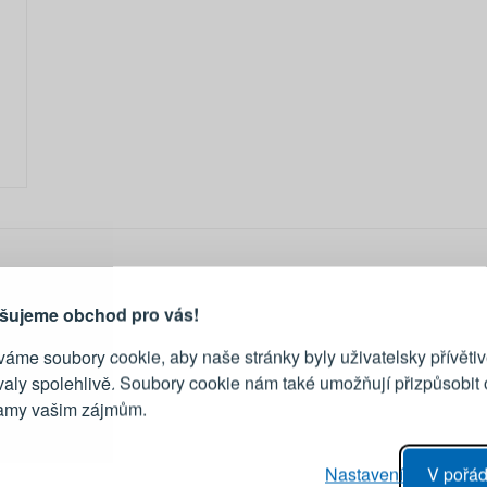
PŘIHLÁŠENÍ
R
je důvod, proč se vyplatí
vytvořit účet
Přihlaste se ke s
šujeme obchod pro vás!
áme soubory cookie, aby naše stránky byly uživatelsky přívětiv
Emailová adresa
valy spolehlivě. Soubory cookie nám také umožňují přizpůsobit
lamy vašim zájmům.
Heslo
vý proces objednávky
Nastavení
V pořád