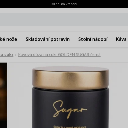
30 dní na vrácení
ké nože
Skladování potravin
Stolní nádobí
Káva 
a cukr
Kovová dóza na cukr GOLDEN SUGAR černá
»