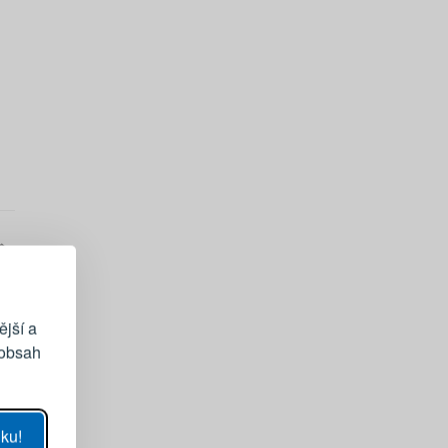
EGISTRACE
vému účtu
ější a
 obsah
UKÁZAT
ku!