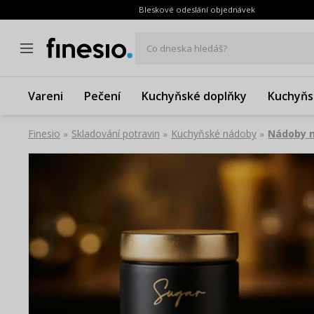
Bleskové odeslání objednávek
Co dneska hledáš?
Vareni
Pečení
Kuchyňské doplňky
Kuchyňs
Finesio
Skladování potravin
Kuchyňské nádoby
Nádoby n
»
»
»