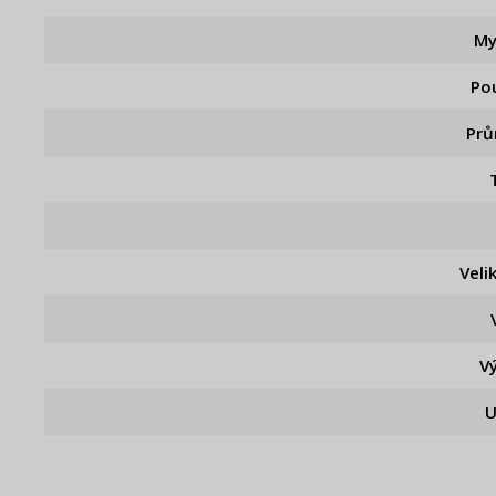
My
Pou
Pr
Veli
V
U