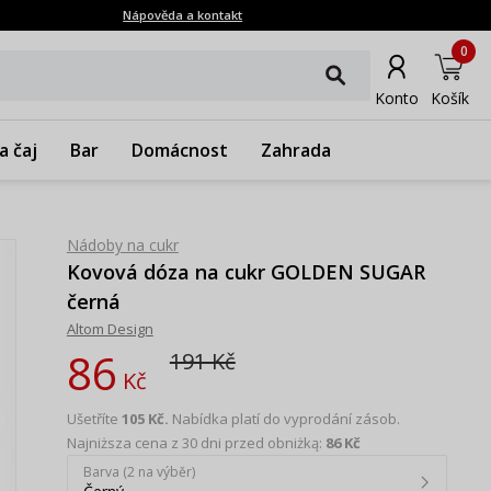
Nápověda a kontakt
0
Konto
Košík
a čaj
Bar
Domácnost
Zahrada
Nádoby na cukr
Kovová dóza na cukr GOLDEN SUGAR
černá
Altom Design
86
191 Kč
Kč
Ušetříte
105 Kč.
Nabídka platí do vyprodání zásob.
Najniższa cena z 30 dni przed obniżką:
86 Kč
Barva (2 na výběr)