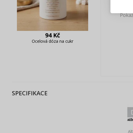
Sledov
Rychlá
Pokaż
Živý n
94 Kč
Ocelová dóza na cukr
SPECIFIKACE
Al