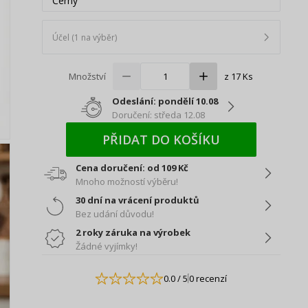
Černý
Účel (1 na výběr)
Množství
z 17 Ks
Odeslání: pondělí 10.08
Doručení: středa 12.08
PŘIDAT DO KOŠÍKU
Cena doručení: od 109 Kč
Mnoho možností výběru!
30 dní na vrácení produktů
Bez udání důvodu!
2 roky záruka na výrobek
Žádné vyjímky!
0.0
/ 5
0 recenzí