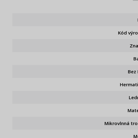
Kód výr
Zn
B
Bez
Hermat
Led
Mate
Mikrovlnná tr
M