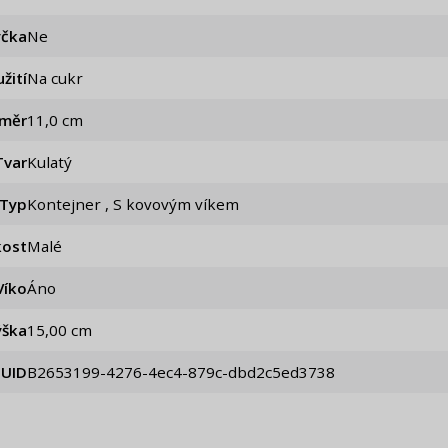
čka
Ne
žití
Na cukr
ůměr
11,0 cm
Tvar
Kulatý
Typ
Kontejner , S kovovým víkem
kost
Malé
Víko
áno
ýška
15,00 cm
UID
b2653199-4276-4ec4-879c-dbd2c5ed3738