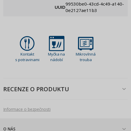
99530be0-43cd-4c49-a140-
UUID
0e2127ae11b3
Kontakt
Myčka na
Mikrovlnná
s potravinami
nádobí
trouba
RECENZE O PRODUKTU
Informace o bezpečnosti
O NÁS