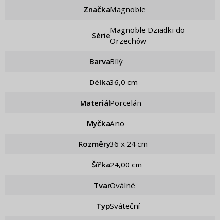
Značka
Magnoble
Magnoble Dziadki do
Série
Orzechów
Barva
Bílý
Délka
36,0 cm
Materiál
Porcelán
Myčka
Ano
Rozměry
36 x 24 cm
Šířka
24,00 cm
Tvar
Oválné
Typ
Sváteční