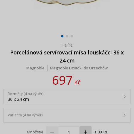
Talíře
Porcelánová servírovací mísa louskáčci 36 x
24 cm
Magnoble
Magnoble Dziadki do Orzechów
697
Kč
Rozměry (4 na výběr)
36 x 24 cm
Varianta (4 na výběr)
Množství
z 80 Ks