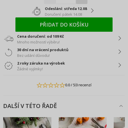
Odeslání: středa 12.08
Doručení: pátek 14.08
PŘIDAT DO KOŠÍKU
Cena doručení: od 109 Kč
Mnoho možností výběru!
30 dní na vrácení produktů
Bez udání důvodu!
2 roky záruka na výrobek
Žádné vyjímky!
0.0
/ 5
0 recenzí
DALŠÍ V TÉTO ŘADĚ