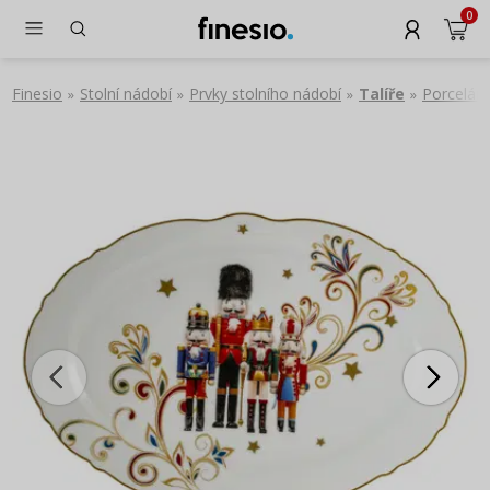
0
Finesio
Stolní nádobí
Prvky stolního nádobí
Talíře
Porceláno
»
»
»
»