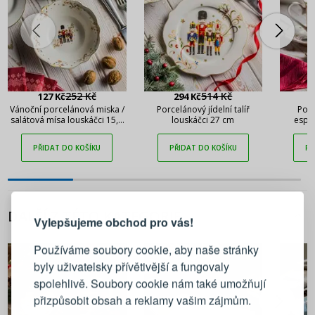
252 Kč
514 Kč
127 Kč
294 Kč
Vánoční porcelánová miska /
Porcelánový jídelní talíř
Porc
salátová mísa louskáčci 15,5
louskáčci 27 cm
espr
cm
lou
PŘIDAT DO KOŠÍKU
PŘIDAT DO KOŠÍKU
PŘ
PŘIHLÁŠENÍ
REGISTRACE
DALŠÍ Z TÉTO KATEGORIE
Vylepšujeme obchod pro vás!
Přihlaste se ke svému účtu
Používáme soubory cookie, aby naše stránky
byly uživatelsky přívětivější a fungovaly
Emailová adresa
spolehlivě. Soubory cookie nám také umožňují
přizpůsobit obsah a reklamy vašim zájmům.