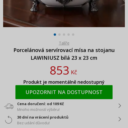
Talíře
Porcelánová servírovací mísa na stojanu
LAWINIUSZ bílá 23 x 23 cm
853
Kč
Produkt je momentálně nedostupný
UPOZORNIT NA DOSTUPNOST
Cena doručení: od 109 Kč
Mnoho možností výběru!
30 dní na vrácení produktů
Bez udání důvodu!