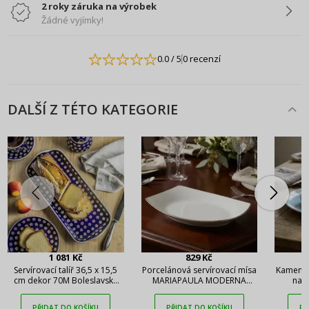
2 roky záruka na výrobek
Žádné vyjímky!
0.0
/ 5
0 recenzí
DALŠÍ Z TÉTO KATEGORIE
1 081 Kč
829 Kč
Servírovací talíř 36,5 x 15,5
Porcelánová servírovací mísa
Kamenin
cm dekor 70M Boleslavská
MARIAPAULA MODERNA
na 
keramika
GOLD 33 x 23 cm
TULIP
A
PŘIDAT DO KOŠÍKU
PŘIDAT DO KOŠÍKU
PŘ