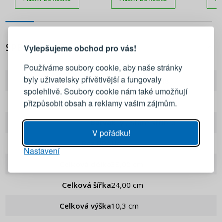
PŘIHLÁŠENÍ
REGISTRACE
SPECIFIKACE
Vylepšujeme obchod pro vás!
Přihlaste se ke svému účtu
Používáme soubory cookie, aby naše stránky
byly uživatelsky přívětivější a fungovaly
EAN
5902349026848
Emailová adresa
spolehlivě. Soubory cookie nám také umožňují
Kód výrobce
466-7944
přizpůsobit obsah a reklamy vašim zájmům.
Heslo
UKÁZAT
Barva
Bílý , Staré stříbro
V pořádku!
Bez BPA
Ne
Nastavení
PŘIHLÁSIT SE
Celková délka
38,00 cm
Připomenutí hesla
Celková šířka
24,00 cm
Celková výška
10,3 cm