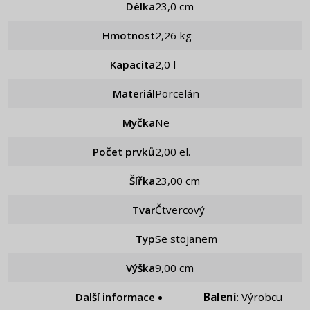
Délka
23,0 cm
Hmotnost
2,26 kg
Kapacita
2,0 l
Materiál
Porcelán
Myčka
Ne
Počet prvků
2,00 el.
Šířka
23,00 cm
Tvar
Čtvercový
Typ
Se stojanem
Výška
9,00 cm
Další informace
Balení
: Výrobcu