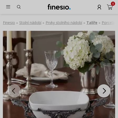
0
Finesio
Stolní nádobí
Prvky stolního nádobí
Talíře
Porceláno
»
»
»
»