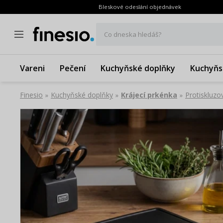
Bleskové odeslání objednávek
Co dneska hledáš?
Vareni
Pečení
Kuchyňské doplňky
Kuchyňs
Finesio
Kuchyňské doplňky
Krájecí prkénka
Protiskluz
»
»
»