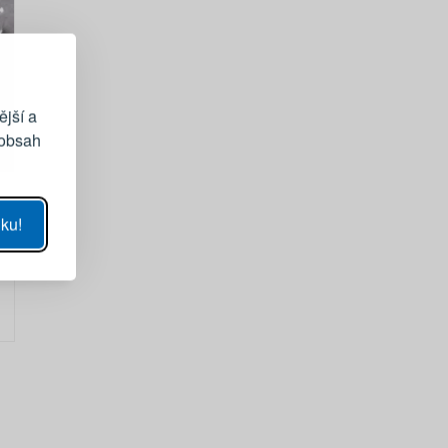
vému účtu
ější a
 obsah
UKÁZAT
ku!
SE
sla