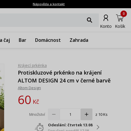
Nápověda a kontakt
0
Konto
Košík
a čaj
Bar
Domácnost
Zahrada
Krájecí prkénka
Protiskluzové prkénko na krájení
ALTOM DESIGN 24 cm v černé barvě
Altom Design
60
Kč
Množství
z 10 Ks
Odeslání: čtvrtek 13.08
Doručení: pondělí 17.08