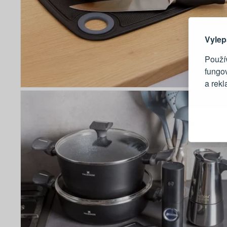
Zde 
Vylep
Použív
fungo
a rek
Blesko
Sledov
Rychlá
Živý n