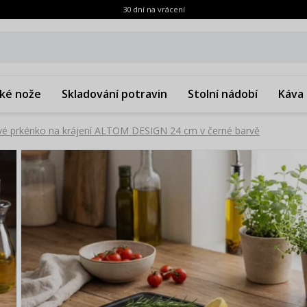
30 dní na vrácení
ké nože
Skladování potravin
Stolní nádobí
Káva 
ové prkénko na krájení ALTOM DESIGN 24 cm v černé barvě