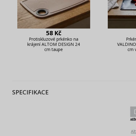
58 Kč
Protiskluzové prkénko na
Prké
krájení ALTOM DESIGN 24
VALDINO
cm taupe
cm v
SPECIFIKACE
Al