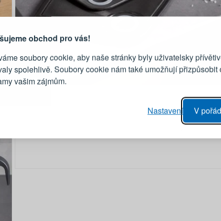
je důvod, proč se vyplatí
vytvořit účet
Přihlaste se ke s
šujeme obchod pro vás!
áme soubory cookie, aby naše stránky byly uživatelsky přívětiv
Emailová adresa
valy spolehlivě. Soubory cookie nám také umožňují přizpůsobit
lamy vašim zájmům.
Heslo
vý proces objednávky
Nastavení
V pořád
ání realizace objednávek
Hledáte podobné produkty?
PŘIHLÁSIT 
 editace údajů
áhled na změny v objednávce
Připomenutí he