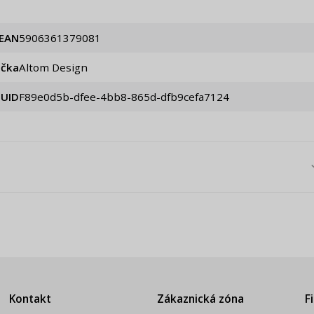
EAN
5906361379081
ačka
Altom Design
UID
f89e0d5b-dfee-4bb8-865d-dfb9cefa7124
Kontakt
Zákaznická zóna
F