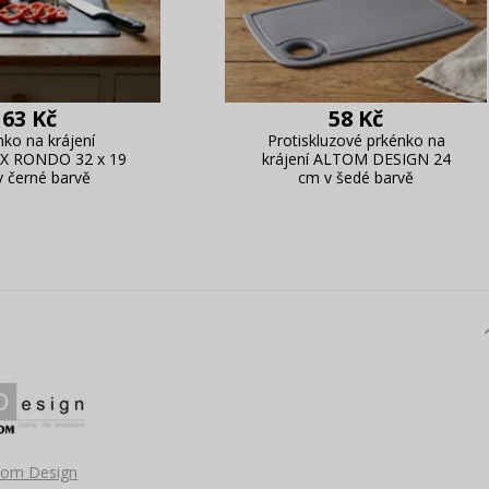
63 Kč
58 Kč
nko na krájení
Protiskluzové prkénko na
X RONDO 32 x 19
krájení ALTOM DESIGN 24
 černé barvě
cm v šedé barvě
tom Design