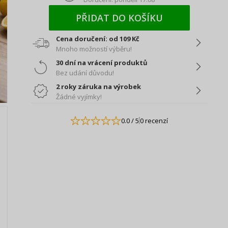
PŘIDAT DO KOŠÍKU
Cena doručení: od 109 Kč
Mnoho možností výběru!
30 dní na vrácení produktů
Bez udání důvodu!
2 roky záruka na výrobek
Žádné vyjímky!
0.0
/ 5
0 recenzí