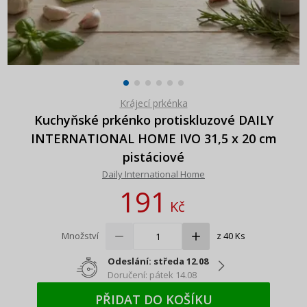
Krájecí prkénka
Kuchyňské prkénko protiskluzové DAILY
INTERNATIONAL HOME IVO 31,5 x 20 cm
pistáciové
Daily International Home
191
Kč
Množství
z 40 Ks
Odeslání: středa 12.08
Doručení: pátek 14.08
PŘIDAT DO KOŠÍKU