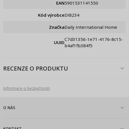
EAN
5901531141550
Kód výrobce
DI8234
Značka
Daily International Home
c7d31356-1e71-4176-8c15-
UUID
b4af1fb384f5
RECENZE O PRODUKTU
Informace o bezpečnosti
O NÁS
KONTAKT