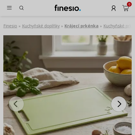
0
Finesio
Kuchyňské doplňky
Krájecí prkénka
Kuchyňské prké
»
»
»