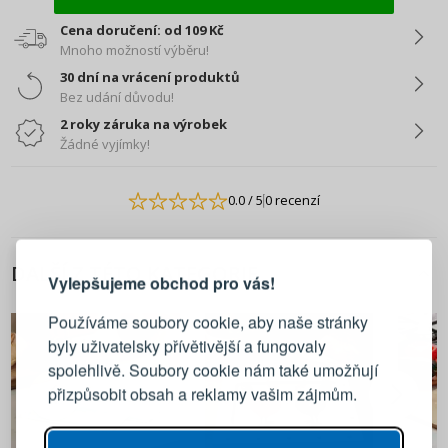
Cena doručení: od 109 Kč
Mnoho možností výběru!
30 dní na vrácení produktů
Bez udání důvodu!
2 roky záruka na výrobek
Žádné vyjímky!
0.0
/ 5
0 recenzí
PŘIHLÁŠENÍ
REGISTRACE
DALŠÍ Z TÉTO KATEGORIE
Vylepšujeme obchod pro vás!
Přihlaste se ke svému účtu
Používáme soubory cookie, aby naše stránky
byly uživatelsky přívětivější a fungovaly
Emailová adresa
spolehlivě. Soubory cookie nám také umožňují
přizpůsobit obsah a reklamy vašim zájmům.
Heslo
UKÁZAT