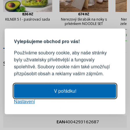
836 Kč
674 Kč
KILNER 5 l - pasírovací sada
Nerezový škrabák na noky s
Nere
prkénkem NOODLE SET
zelen
PŘIHLÁŠENÍ
REGISTRACE
G
PŘIDAT DO KOŠÍKU
PŘIDAT DO KOŠÍKU
PŘ
Vylepšujeme obchod pro vás!
Přihlaste se ke svému účtu
Používáme soubory cookie, aby naše stránky
byly uživatelsky přívětivější a fungovaly
SPECIFIKACE
Emailová adresa
spolehlivě. Soubory cookie nám také umožňují
přizpůsobit obsah a reklamy vašim zájmům.
Heslo
UKÁZAT
V pořádku!
Nastavení
PŘIHLÁSIT SE
Rösle
Připomenutí hesla
EAN
4004293162687