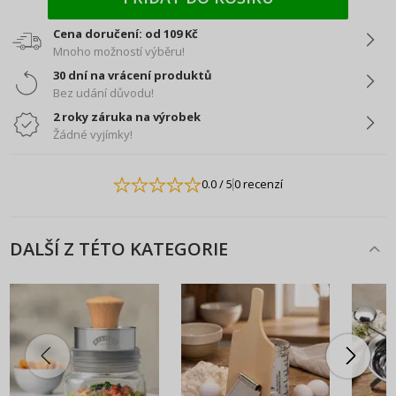
Cena doručení: od 109 Kč
Mnoho možností výběru!
30 dní na vrácení produktů
Bez udání důvodu!
2 roky záruka na výrobek
Žádné vyjímky!
0.0
/ 5
0 recenzí
DALŠÍ Z TÉTO KATEGORIE