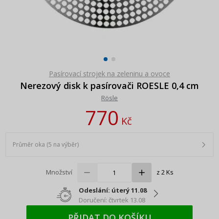
Pasírovací strojek na zeleninu a ovoce
Nerezový disk k pasírovači ROESLE 0,4 cm
Rösle
770
Kč
Průměr oka (5 na výběr)
Množství
z 2 Ks
Odeslání: úterý 11.08
Doručení: čtvrtek 13.08
PŘIDAT DO KOŠÍKU