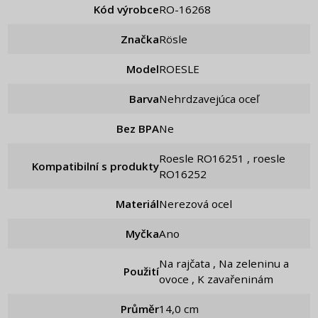
Kód výrobce
RO-16268
Značka
Rösle
Model
ROESLE
Barva
Nehrdzavejúca oceľ
Bez BPA
Ne
roesle RO16251 , roesle
Kompatibilní s produkty
RO16252
Materiál
Nerezová ocel
Myčka
Ano
Na rajčata , Na zeleninu a
Použití
ovoce , K zavařeninám
Průměr
14,0 cm