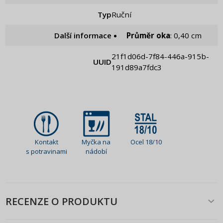
Typ
Ruční
Další informace
Průměr oka
: 0,40 cm
21f1d06d-7f84-446a-915b-
UUID
191d89a7fdc3
Kontakt
Myčka na
Ocel 18/10
s potravinami
nádobí
RECENZE O PRODUKTU