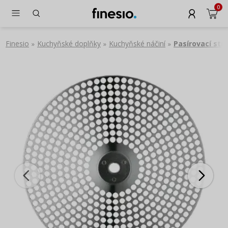
0
Finesio
Kuchyňské doplňky
Kuchyňské náčiní
Pasírovací str
»
»
»