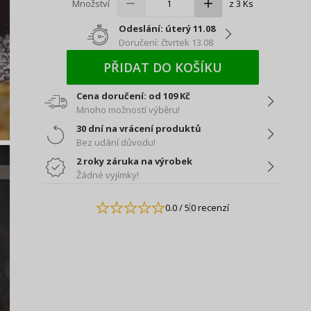
Množství
z 3 Ks
Odeslání: úterý 11.08
Doručení: čtvrtek 13.08
PŘIDAT DO KOŠÍKU
Cena doručení: od 109 Kč
Mnoho možností výběru!
30 dní na vrácení produktů
Bez udání důvodu!
2 roky záruka na výrobek
Žádné vyjímky!
0.0
/ 5
0 recenzí