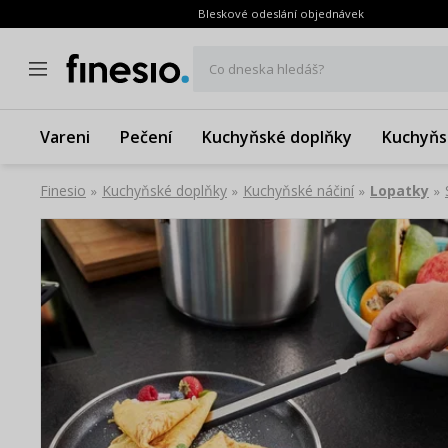
Bleskové odeslání objednávek
Co dneska hledáš?
Vareni
Pečení
Kuchyňské doplňky
Kuchyňs
Finesio
Kuchyňské doplňky
Kuchyňské náčiní
Lopatky
»
»
»
»