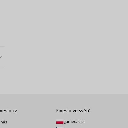
inesio.cz
Finesio ve světě
garneczki.pl
 nás