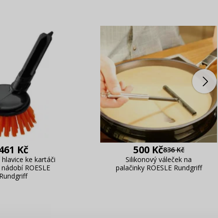
461 Kč
500 Kč
836 Kč
hlavice ke kartáči
Silikonový váleček na
í nádobí ROESLE
palačinky ROESLE Rundgriff
Rundgriff
PŘIHLÁŠENÍ
R
je důvod, proč se vyplatí