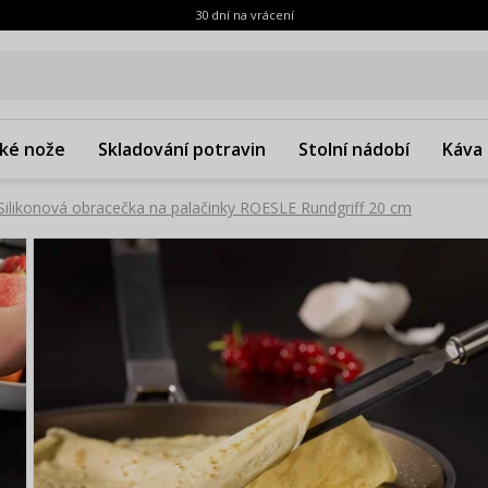
30 dní na vrácení
ké nože
Skladování potravin
Stolní nádobí
Káva 
Silikonová obracečka na palačinky ROESLE Rundgriff 20 cm