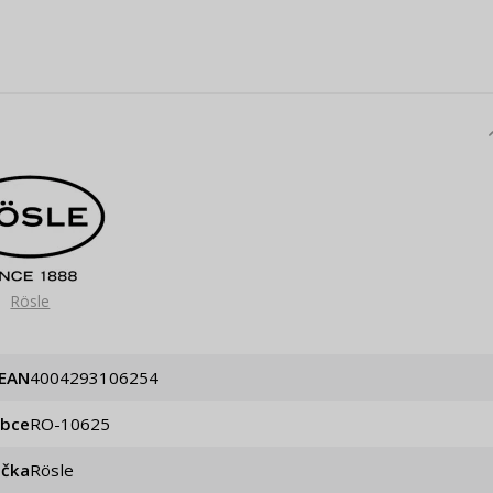
Rösle
EAN
4004293106254
obce
RO-10625
ačka
Rösle