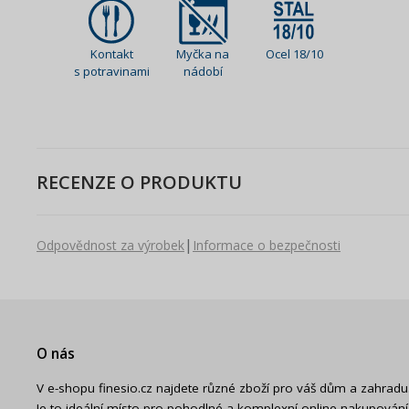
Kontakt
Myčka na
Ocel 18/10
s potravinami
nádobí
RECENZE O PRODUKTU
|
Odpovědnost za výrobek
Informace o bezpečnosti
O nás
V e-shopu finesio.cz najdete různé zboží pro váš dům a zahradu
Je to ideální místo pro pohodlné a komplexní online nakupování