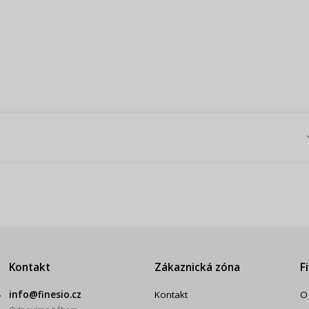
Kontakt
Zákaznická zóna
F
.
info@finesio.cz
Kontakt
O
 –