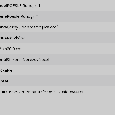
del
ROESLE Rundgriff
érie
Roesle Rundgriff
arva
Černý , Nehrdzavejúca oceľ
 BPA
Netýká se
élka
20,0 cm
riál
Silikon , Nerezová ocel
čka
Ne
anta
I
UID
16329770-5986-47fe-9e20-20afe98a41c1