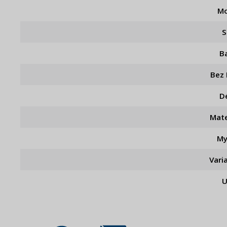
Mo
S
B
Bez
D
Mate
My
Vari
U