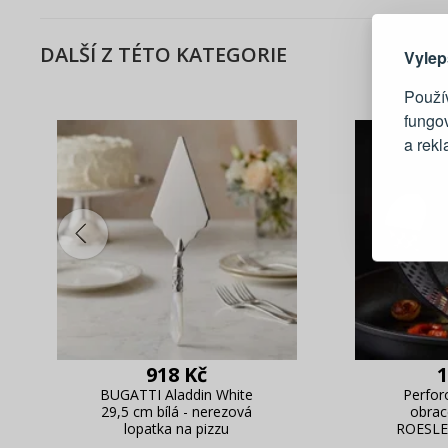
DALŠÍ Z TÉTO KATEGORIE
Vylep
Použív
fungo
a rek
Blesko
Sledov
Rychlá
Živý n
918 Kč
1
BUGATTI Aladdin White
Perfor
29,5 cm bílá - nerezová
obrac
lopatka na pizzu
ROESLE 