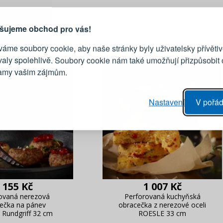
vytvořit účet
Přihlaste se ke s
šujeme obchod pro vás!
áme soubory cookie, aby naše stránky byly uživatelsky přívětiv
Emailová adresa
valy spolehlivě. Soubory cookie nám také umožňují přizpůsobit
lamy vašim zájmům.
Heslo
vý proces objednávky
Nastavení
V pořád
ání realizace objednávek
PŘIHLÁSIT 
 editace údajů
áhled na změny v objednávce
Připomenutí he
 155 Kč
1 007 Kč
ovaná nerezová
Perforovaná kuchyňská
ečka na pánev
obracečka z nerezové oceli
Rundgriff 32 cm
ROESLE 33 cm