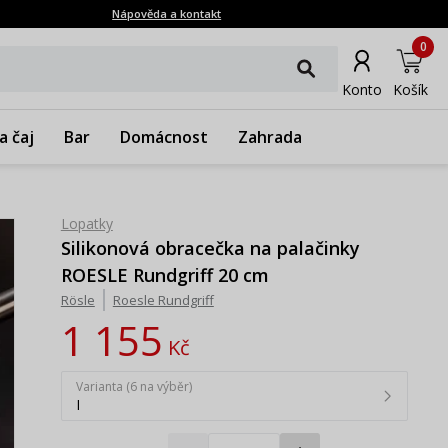
Nápověda a kontakt
0
Konto
Košík
a čaj
Bar
Domácnost
Zahrada
Lopatky
Silikonová obracečka na palačinky
ROESLE Rundgriff 20 cm
Rösle
Roesle Rundgriff
1 155
Kč
Varianta (6 na výběr)
I