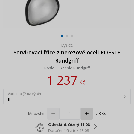
Lyžice
Servírovací lžíce z nerezové oceli ROESLE
Rundgriff
Rösle
Roesle Rundgriff
1 237
Kč
Varianta (2 na výběr)
II
Množství
z 3 Ks
Odeslání: úterý 11.08
Doručení: čtvrtek 13.08