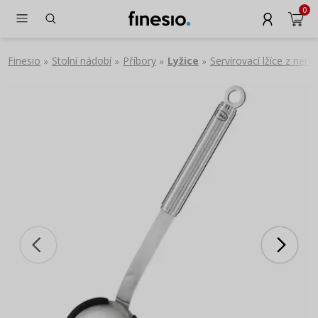
0
Finesio
Stolní nádobí
Příbory
Lyžice
Servírovací lžíce z ner
»
»
»
»