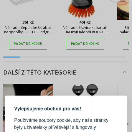
361 Kč
461 Kč
5
Náhradní čepele ke škrabce
Náhradní hlavice ke kartáči
Sili
na sporáky ROESLE Rundgriff
na mytí nádobí ROESLE
palačin
10 ks
Rundgriff
PŘIDAT DO KOŠÍKU
PŘIDAT DO KOŠÍKU
PŘ
DALŠÍ Z TÉTO KATEGORIE
PŘIHLÁŠENÍ
REGISTRACE
Vylepšujeme obchod pro vás!
Přihlaste se ke svému účtu
Používáme soubory cookie, aby naše stránky
Pok
byly uživatelsky přívětivější a fungovaly
Emailová adresa