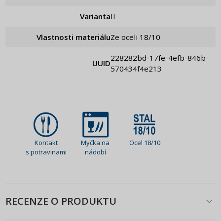
Varianta
II
Vlastnosti materiálu
Ze oceli 18/10
228282bd-17fe-4efb-846b-
UUID
570434f4e213
Kontakt
Myčka na
Ocel 18/10
s potravinami
nádobí
RECENZE O PRODUKTU