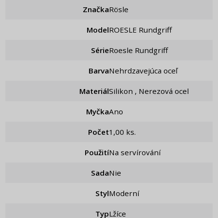
Značka
Rösle
Model
ROESLE Rundgriff
Série
Roesle Rundgriff
Barva
Nehrdzavejúca oceľ
Materiál
Silikon , Nerezová ocel
Myčka
Ano
Počet
1,00 ks.
Použití
Na servírování
Sada
nie
Styl
Moderní
Typ
Lžíce