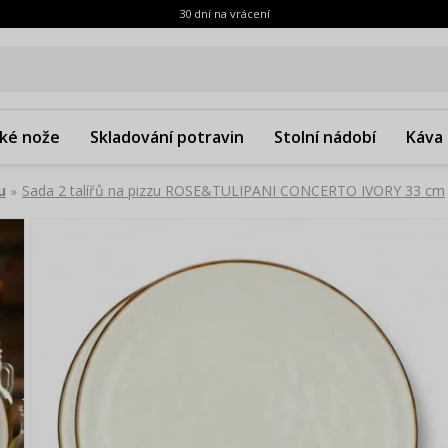
30 dní na vrácení
ké nože
Skladování potravin
Stolní nádobí
Káva 
u
Sada 2 talířů na pizzu ROSE&TULIPANI CONCERTO IVORY 33 cm
»