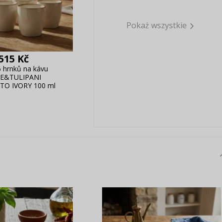
Pokaż wszystkie
515 Kč
 hrnků na kávu
E&TULIPANI
O IVORY 100 ml