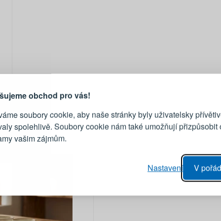
PŘIHLÁŠENÍ
R
je důvod, proč se vyplatí
vytvořit účet
Přihlaste se ke s
šujeme obchod pro vás!
áme soubory cookie, aby naše stránky byly uživatelsky přívětiv
Emailová adresa
valy spolehlivě. Soubory cookie nám také umožňují přizpůsobit
lamy vašim zájmům.
Heslo
vý proces objednávky
Nastavení
V pořád
ání realizace objednávek
PŘIHLÁSIT 
 editace údajů
áhled na změny v objednávce
Připomenutí he