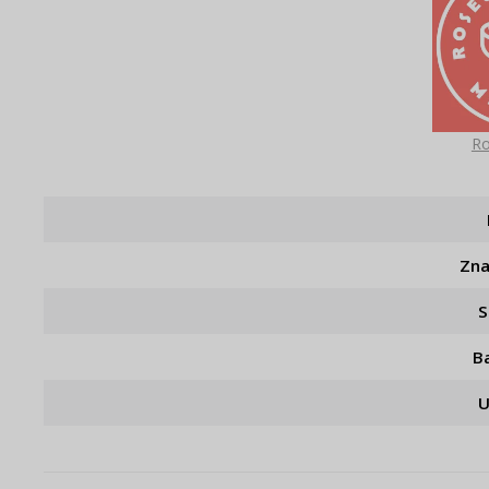
Ro
Zn
S
B
U