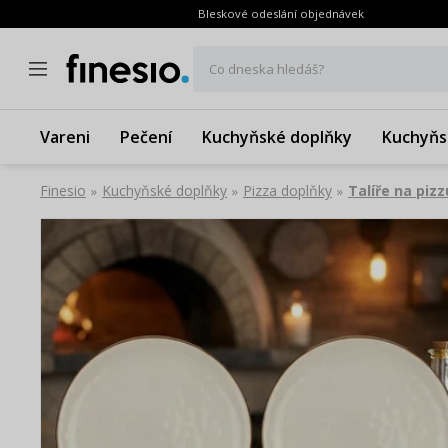
Bleskové odeslání objednávek
Co dneska hledáš?
Vareni
Pečení
Kuchyňské doplňky
Kuchyňs
Finesio
Kuchyňské doplňky
Pizza doplňky
Talíře na pizz
»
»
»