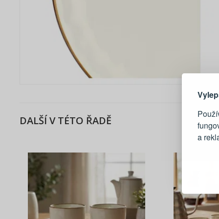
Zde 
Vylep
Použív
DALŠÍ V TÉTO ŘADĚ
fungo
a rek
Blesko
Sledov
Rychlá
Živý n