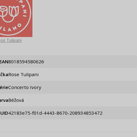
se Tulipani
EAN
8018594580626
ačka
Rose Tulipani
érie
Concerto Ivory
arva
Béžová
UID
42183e75-f01d-4443-8670-208934853472