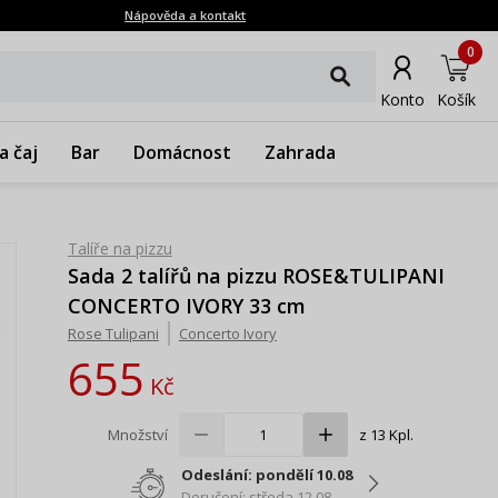
Nápověda a kontakt
0
Konto
Košík
a čaj
Bar
Domácnost
Zahrada
Talíře na pizzu
Sada 2 talířů na pizzu ROSE&TULIPANI
CONCERTO IVORY 33 cm
Rose Tulipani
Concerto Ivory
655
Kč
Množství
z 13 Kpl.
Odeslání: pondělí 10.08
Doručení: středa 12.08