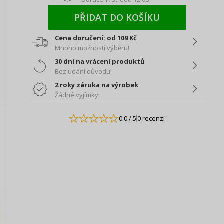
PŘIDAT DO KOŠÍKU
Cena doručení: od 109 Kč
Mnoho možností výběru!
30 dní na vrácení produktů
Bez udání důvodu!
2 roky záruka na výrobek
Žádné vyjímky!
0.0
/ 5
0 recenzí