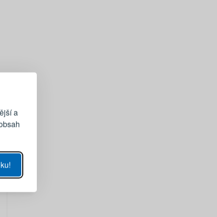
EGISTRACE
vému účtu
ější a
 obsah
UKÁZAT
ku!
SE
sla