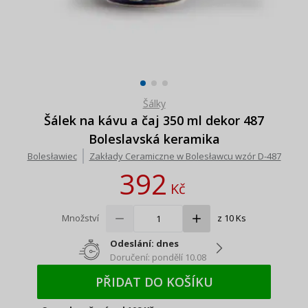
Šálky
Šálek na kávu a čaj 350 ml dekor 487
Boleslavská keramika
Bolesławiec
Zakłady Ceramiczne w Bolesławcu wzór D-487
392
Kč
Množství
z 10 Ks
Odeslání: dnes
Doručení: pondělí 10.08
PŘIDAT DO KOŠÍKU