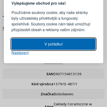
Vylepšujeme obchod pro vás!
PŘIDAT DO KOŠÍKU
PŘIDAT DO KOŠÍKU
Přihlaste se ke svému účtu
Používáme soubory cookie, aby naše stránky
byly uživatelsky přívětivější a fungovaly
Emailová adresa
spolehlivě. Soubory cookie nám také umožňují
SPECIFIKACE
přizpůsobit obsah a reklamy vašim zájmům.
Heslo
UKÁZAT
V pořádku!
Nastavení
PŘIHLÁSIT SE
Bolesławiec
Připomenutí hesla
EAN
5907154613139
Kód výrobce
1379/D-487/1
Značka
Bolesławiec
Zakłady Ceramiczne w
Série