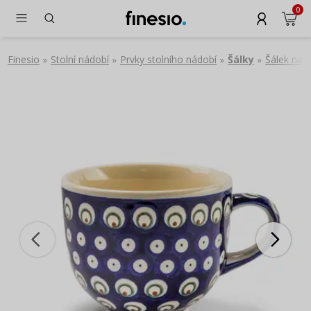
0
Finesio
Stolní nádobí
Prvky stolního nádobí
Šálky
Šálek na 
»
»
»
»