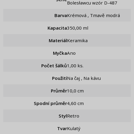
Bolesławcu wzór D-487
Barva
Krémová , Tmavě modrá
Kapacita
350,00 ml
Materiál
Keramika
Myčka
Ano
Počet šálků
1,00 ks.
Použití
Na čaj , Na kávu
Průměr
10,0 cm
Spodní průměr
4,60 cm
Styl
Retro
Tvar
Kulatý