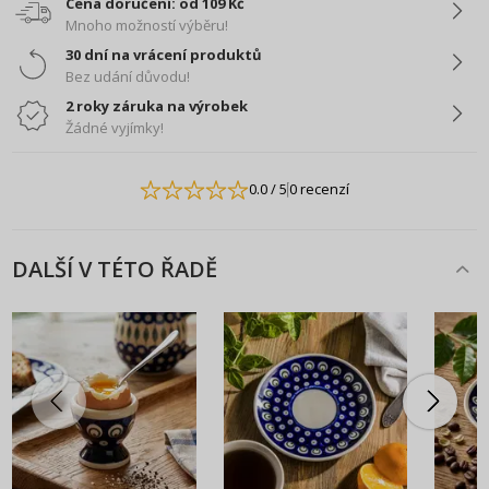
Cena doručení: od 109 Kč
Mnoho možností výběru!
30 dní na vrácení produktů
Bez udání důvodu!
2 roky záruka na výrobek
Žádné vyjímky!
0.0
/ 5
0 recenzí
DALŠÍ V TÉTO ŘADĚ