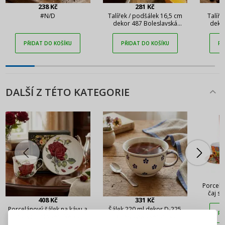
238 Kč
281 Kč
#N/D
Talířek / podšálek 16,5 cm
Talíře
dekor 487 Boleslavská
deko
keramika 2. jakost
PŘIDAT DO KOŠÍKU
PŘIDAT DO KOŠÍKU
PŘ
DALŠÍ Z TÉTO KATEGORIE
Porcelá
čaj s
408 Kč
331 Kč
GALL
PŘIHLÁŠENÍ
REGISTRACE
CIRCL
Porcelánový šálek na kávu a
Šálek 220 ml dekor D-225
PŘ
KAND
čaj s podšálkem Velká
Boleslavská keramika
červená růže bílý 420 ml