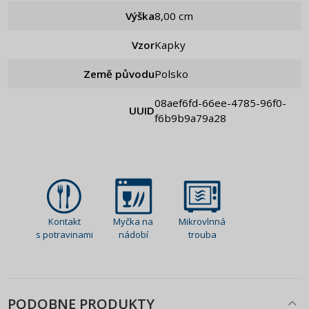
Výška
8,00 cm
Vzor
Kapky
Země původu
Polsko
08aef6fd-66ee-4785-96f0-
UUID
f6b9b9a79a28
Kontakt
Myčka na
Mikrovlnná
s potravinami
nádobí
trouba
PODOBNE PRODUKTY