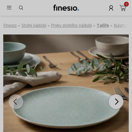
0
Finesio
Stolní nádobí
Prvky stolního nádobí
Talíře
Kulatý s
»
»
»
»