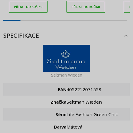
PŘIDAT DO KOŠÍKU
PŘIDAT DO KOŠÍKU
PŘ
SPECIFIKACE
Seltman Wieden
EAN
4052212071558
Značka
Seltman Wieden
Série
Life Fashion Green Chic
Barva
Mátová