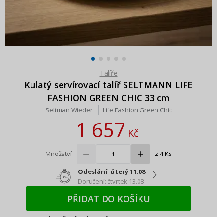
Talíře
Kulatý servírovací talíř SELTMANN LIFE
FASHION GREEN CHIC 33 cm
Seltman Wieden
Life Fashion Green Chic
1 657
Kč
Množství
z 4 Ks
Odeslání: úterý 11.08
Doručení: čtvrtek 13.08
PŘIDAT DO KOŠÍKU