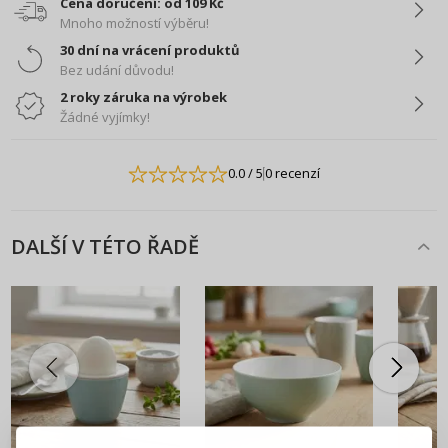
Cena doručení: od 109 Kč
Mnoho možností výběru!
30 dní na vrácení produktů
Bez udání důvodu!
2 roky záruka na výrobek
Žádné vyjímky!
0.0
/ 5
0 recenzí
DALŠÍ V TÉTO ŘADĚ
PŘIHLÁŠENÍ
REGISTRACE