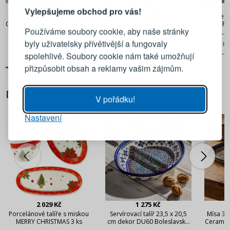
435 Kč
435 Kč
Vylepšujeme obchod pro vás!
SELTMANN LIFE FASHION
Miska SELTMANN LIFE
Hrnek
Přihlaste se ke svému účtu
GREEN CHIC Stojánek na vejce
FASHION GREEN CHIC 15,5
LIFE F
Používáme soubory cookie, aby naše stránky
cm
byly uživatelsky přívětivější a fungovaly
PŘIDAT DO KOŠÍKU
PŘIDAT DO KOŠÍKU
PŘ
Emailová adresa
spolehlivě. Soubory cookie nám také umožňují
přizpůsobit obsah a reklamy vašim zájmům.
Heslo
UKÁZAT
DALŠÍ Z TÉTO KATEGORIE
V pořádku!
Nastavení
PŘIHLÁSIT SE
Připomenutí hesla
2 029 Kč
1 275 Kč
Porcelánové talíře s miskou
Servírovací talíř 23,5 x 20,5
Mísa 31
MERRY CHRISTMAS 3 ks
cm dekor DU60 Boleslavská
Ceramika
keramika