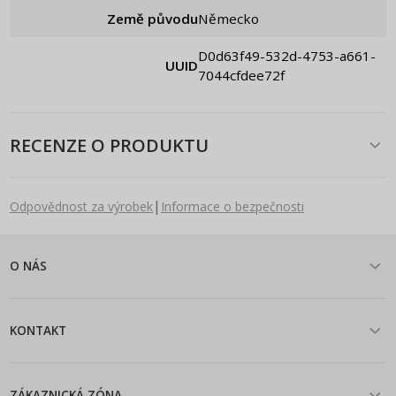
Země původu
Německo
d0d63f49-532d-4753-a661-
UUID
7044cfdee72f
RECENZE O PRODUKTU
|
Odpovědnost za výrobek
Informace o bezpečnosti
O NÁS
KONTAKT
ZÁKAZNICKÁ ZÓNA