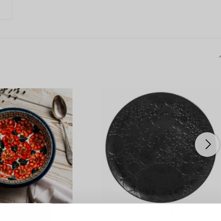
PŘIHLÁŠENÍ
R
je důvod, proč se vyplatí
vytvořit účet
 222 Kč
1 246 Kč