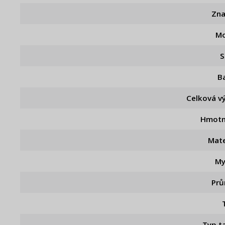
Zn
Mo
S
B
Celková v
Hmotn
Mate
My
Pr
Typ ta