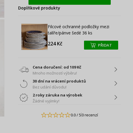
Doplňkové produkty
Filcové ochranné podložky mezi
talíře/pánve šedé 36 ks
224 Kč
PŘIDAT
+
+
Cena doručení: od 109 Kč
Mnoho možností výběru!
30 dní na vrácení produktů
Bez udání důvodu!
2 roky záruka na výrobek
Žádné vyjímky!
0.0
/ 5
0 recenzí