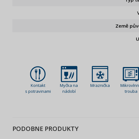
Země pův
U
Kontakt
Myčka na
Mraznička
Mikrovln
s potravinami
nádobí
trouba
PODOBNE PRODUKTY