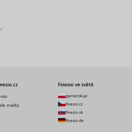
inesio.cz
Finesio ve světě
garneczki.pl
 nás
finesio.cz
aše značky
finesio.sk
finesio.de