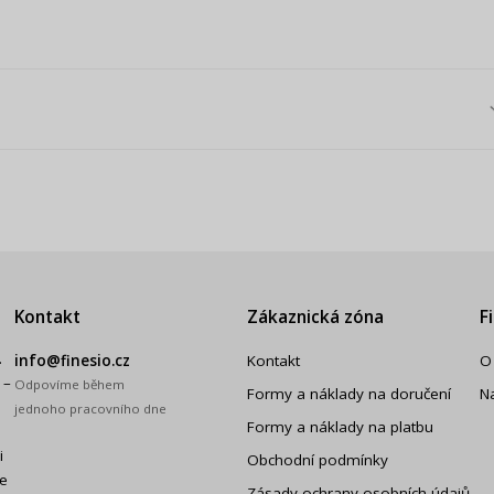
Kontakt
Zákaznická zóna
F
.
info@finesio.cz
Kontakt
O
 –
Odpovíme během
Formy a náklady na doručení
N
jednoho pracovního dne
Formy a náklady na platbu
i
Obchodní podmínky
še
Zásady ochrany osobních údajů