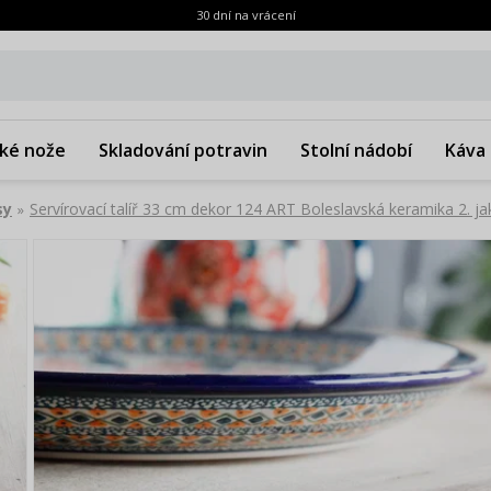
30 dní na vrácení
ké nože
Skladování potravin
Stolní nádobí
Káva 
sy
Servírovací talíř 33 cm dekor 124 ART Boleslavská keramika 2. ja
»