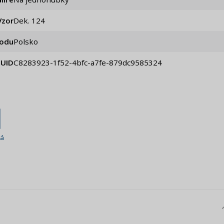
Vzor
dek. 124
odu
Polsko
UID
c8283923-1f52-4bfc-a7fe-879dc9585324
ná