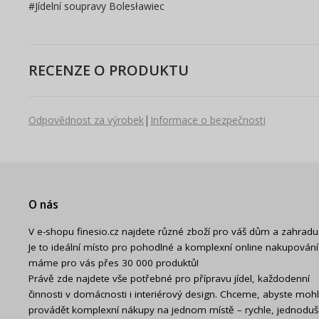
#
Jídelní soupravy Bolesławiec
RECENZE O PRODUKTU
|
Odpovědnost za výrobek
Informace o bezpečnosti
O nás
V e-shopu finesio.cz najdete různé zboží pro váš dům a zahradu
Je to ideální místo pro pohodlné a komplexní online nakupování
máme pro vás přes 30 000 produktů!
Právě zde najdete vše potřebné pro přípravu jídel, každodenní
činnosti v domácnosti i interiérový design. Chceme, abyste mohl
provádět komplexní nákupy na jednom místě – rychle, jednodu