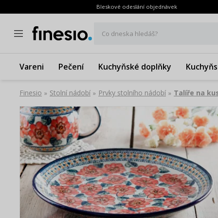
Bleskové odeslání objednávek
Co dneska hledáš?
Vareni
Pečení
Kuchyňské doplňky
Kuchyňs
Finesio
Stolní nádobí
Prvky stolního nádobí
Talíře na ku
»
»
»