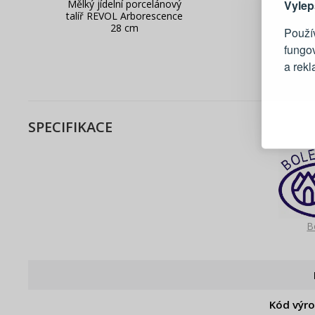
Mělký jídelní porcelánový
Hluboký 
Vylep
talíř REVOL Arborescence
ART-1
28 cm
kera
Použív
fungo
a rek
Blesko
Sledov
SPECIFIKACE
Rychlá
Živý n
B
Kód výr