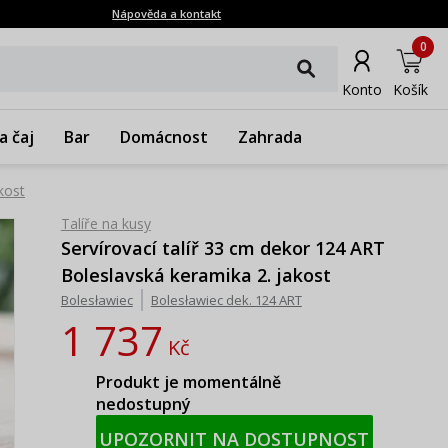
Nápověda a kontakt
0
Konto
Košík
a čaj
Bar
Domácnost
Zahrada
kost
Talíře na kusy
Servírovací talíř 33 cm dekor 124 ART
Boleslavská keramika 2. jakost
Bolesławiec
Bolesławiec dek. 124 ART
1 737
Kč
Produkt je momentálně
nedostupný
UPOZORNIT NA DOSTUPNOST