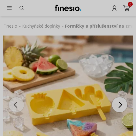
0
Finesio
Kuchyňské doplňky
Formičky a příslušenství na zmrz
»
»