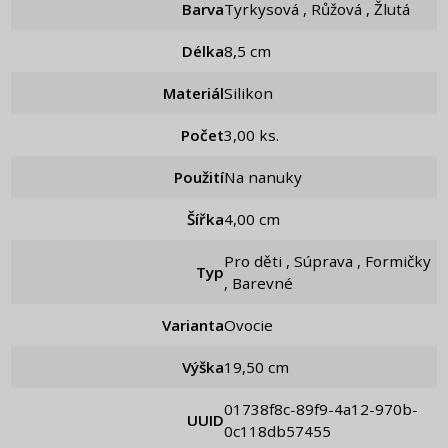
Barva
Tyrkysová , Růžová , Žlutá
Délka
8,5 cm
Materiál
Silikon
Počet
3,00 ks.
Použití
Na nanuky
Šířka
4,00 cm
Pro děti , Súprava , Formičky
Typ
, Barevné
Varianta
Ovocie
Výška
19,50 cm
01738f8c-89f9-4a12-970b-
UUID
0c118db57455