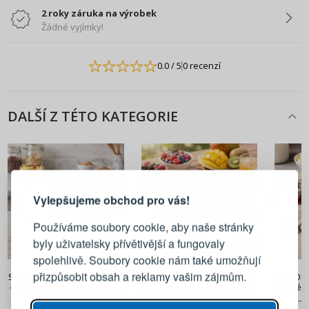
2 roky záruka na výrobek
Žádné vyjímky!
0.0
/ 5
0 recenzí
DALŠÍ Z TÉTO KATEGORIE
PŘIHLÁŠENÍ
REGISTRACE
Vylepšujeme obchod pro vás!
Přihlaste se ke svému účtu
Používáme soubory cookie, aby naše stránky
byly uživatelsky přívětivější a fungovaly
Emailová adresa
spolehlivě. Soubory cookie nám také umožňují
100 Kč
149 Kč
55 Kč
44 Kč
přizpůsobit obsah a reklamy vašim zájmům.
SILIKOMART Easy Cream 7 cm
Silikonové formy na nanuky
SILIKOM
- sada 100 dřevěných tyčinek
EXCELLENT HOUSEWARE 8,5 x
cm béžo
Heslo
UKÁZAT
19,5 cm 3 ks mix barev