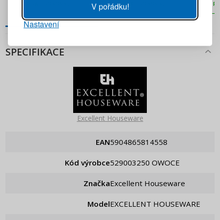
PŘIDAT DO KOŠÍKU
PŘIDAT DO KOŠÍKU
PŘ
V pořádku!
Nastavení
PŘIHLÁSIT SE
SPECIFIKACE
Připomenutí hesla
Excellent Houseware
EAN
5904865814558
Kód výrobce
529003250 OWOCE
Značka
Excellent Houseware
Model
EXCELLENT HOUSEWARE