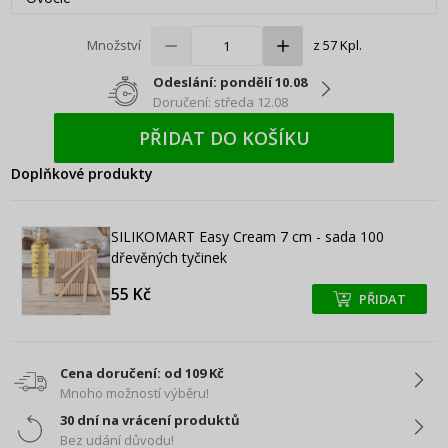
Množství
z 57 Kpl.
Odeslání: pondělí 10.08
Doručení: středa 12.08
PŘIDAT DO KOŠÍKU
Doplňkové produkty
SILIKOMART Easy Cream 7 cm - sada 100
dřevěných tyčinek
55 Kč
PŘIDAT
+
+
Cena doručení: od 109 Kč
Mnoho možností výběru!
30 dní na vrácení produktů
Bez udání důvodu!