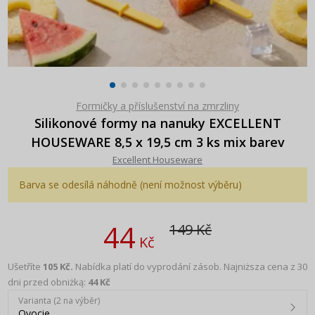
Formičky a příslušenství na zmrzliny
Silikonové formy na nanuky EXCELLENT
HOUSEWARE 8,5 x 19,5 cm 3 ks mix barev
Excellent Houseware
Barva se odesílá náhodně (není možnost výběru)
44
149 Kč
Kč
Ušetříte
105 Kč.
Nabídka platí do vyprodání zásob.
Najniższa cena z 30
dni przed obniżką:
44 Kč
Varianta (2 na výběr)
Ovocie