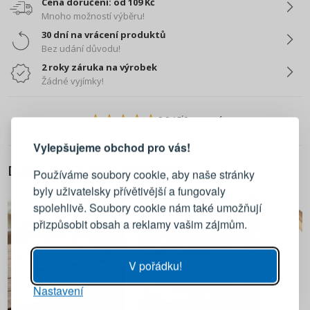
Cena doručení: od 109 Kč
Mnoho možností výběru!
30 dní na vrácení produktů
Bez udání důvodu!
2 roky záruka na výrobek
Žádné vyjímky!
PŘIHLÁŠENÍ
REGISTRACE
0.0
/ 5
0 recenzí
Vylepšujeme obchod pro vás!
Přihlaste se ke svému účtu
DALŠÍ Z TÉTO KATEGORIE
Používáme soubory cookie, aby naše stránky
byly uživatelsky přívětivější a fungovaly
Emailová adresa
spolehlivě. Soubory cookie nám také umožňují
přizpůsobit obsah a reklamy vašim zájmům.
Heslo
UKÁZAT
V pořádku!
Nastavení
PŘIHLÁSIT SE