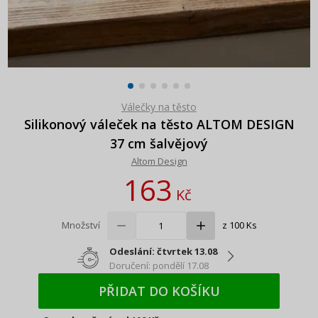
Válečky na těsto
Silikonový váleček na těsto ALTOM DESIGN
37 cm šalvějový
Altom Design
163
Kč
Množství
z 100 Ks
Odeslání: čtvrtek 13.08
Doručení: pondělí 17.08
PŘIDAT DO KOŠÍKU