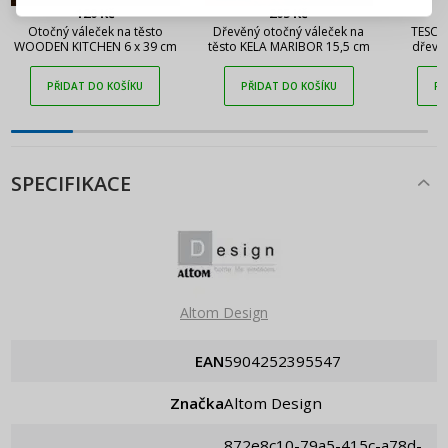
120 Kč
205 Kč
Připomenutí hesla
Otočný váleček na těsto
Dřevěný otočný váleček na
TESCO
WOODEN KITCHEN 6 x 39 cm
těsto KELA MARIBOR 15,5 cm
dřevěn
PŘIDAT DO KOŠÍKU
PŘIDAT DO KOŠÍKU
PŘ
SPECIFIKACE
Altom Design
EAN
5904252395547
Značka
Altom Design
872e8c10-79a5-415c-a78d-