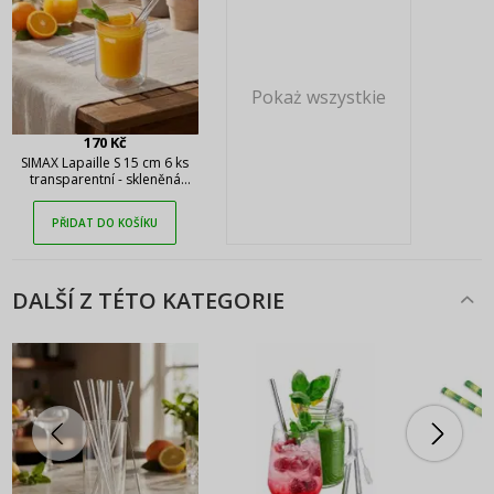
Pokaż wszystkie
170 Kč
SIMAX Lapaille S 15 cm 6 ks
transparentní - skleněná
opakovaně použitelná brčka
na nápoje a drinky se
PŘIDAT DO KOŠÍKU
štětečkem
DALŠÍ Z TÉTO KATEGORIE