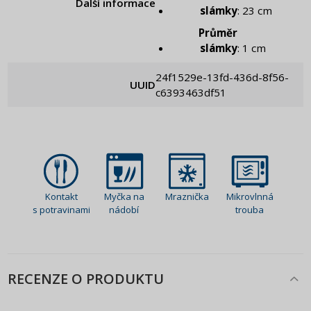
Další informace
slámky
: 23 cm
Průměr
slámky
: 1 cm
24f1529e-13fd-436d-8f56-
UUID
c6393463df51
Kontakt
Myčka na
Mraznička
Mikrovlnná
s potravinami
nádobí
trouba
RECENZE O PRODUKTU