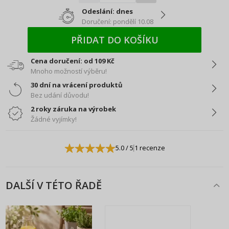
Odeslání: dnes
Doručení: pondělí 10.08
PŘIDAT DO KOŠÍKU
Cena doručení: od 109 Kč
Mnoho možností výběru!
30 dní na vrácení produktů
Bez udání důvodu!
2 roky záruka na výrobek
Žádné vyjímky!
5.0
/ 5
1 recenze
DALŠÍ V TÉTO ŘADĚ