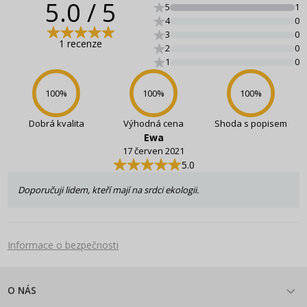
5.0
/ 5
5
1
4
0
3
0
1 recenze
2
0
1
0
100
%
100
%
100
%
Dobrá kvalita
Výhodná cena
Shoda s popisem
Ewa
17 červen 2021
5.0
Doporučuji lidem, kteří mají na srdci ekologii.
Informace o bezpečnosti
O NÁS