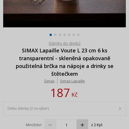
Slámky do drinků
SIMAX Lapaille Voute L 23 cm 6 ks
transparentní - skleněná opakovaně
použitelná brčka na nápoje a drinky se
štětečkem
Simax
Simax Lapaille
187
Kč
Délka slámky (2 na výběr)
Množství
z 2 Kpl.