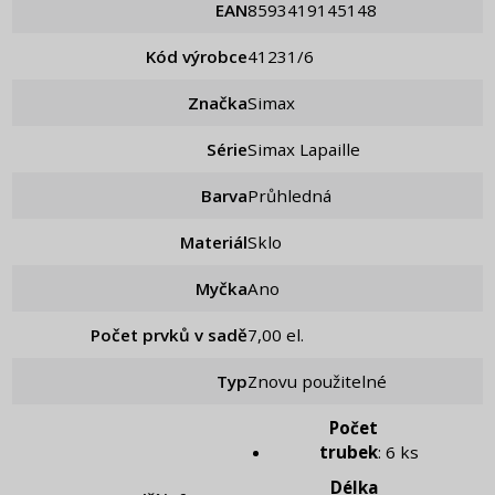
EAN
8593419145148
Kód výrobce
41231/6
Značka
Simax
Série
Simax Lapaille
Barva
Průhledná
Materiál
Sklo
Myčka
Ano
Počet prvků v sadě
7,00 el.
Typ
Znovu použitelné
Počet
trubek
: 6 ks
Délka