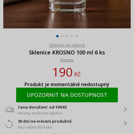
Sklenice na nápoje
Sklenice KROSNO 100 ml 6 ks
Krosno
190
Kč
Produkt je momentálně nedostupný
UPOZORNIT NA DOSTUPNOST
Cena doručení: od 109 Kč
Mnoho možností výběru!
30 dní na vrácení produktů
Bez udání důvodu!