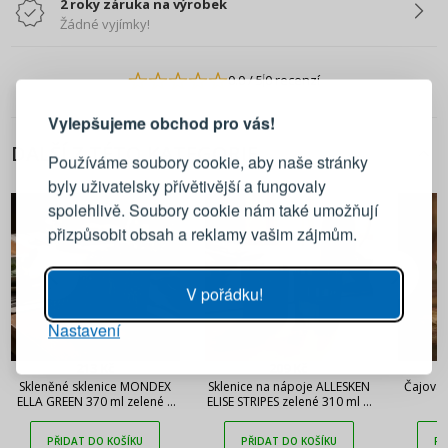
2 roky záruka na výrobek
Žádné vyjímky!
PŘIHLÁŠENÍ
REGISTRACE
0.0
/ 5
0 recenzí
Vylepšujeme obchod pro vás!
Přihlaste se ke svému účtu
DALŠÍ Z TÉTO KATEGORIE
Používáme soubory cookie, aby naše stránky
byly uživatelsky přívětivější a fungovaly
Emailová adresa
spolehlivě. Soubory cookie nám také umožňují
přizpůsobit obsah a reklamy vašim zájmům.
Heslo
UKÁZAT
V pořádku!
Nastavení
PŘIHLÁSIT SE
213 Kč
209 Kč
Skleněné sklenice MONDEX
Sklenice na nápoje ALLESKEN
Čajová 
Připomenutí hesla
ELLA GREEN 370 ml zelené 4
ELISE STRIPES zelené 310 ml 4
ks
ks
PŘIDAT DO KOŠÍKU
PŘIDAT DO KOŠÍKU
PŘ