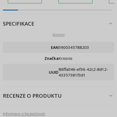
SPECIFIKACE
Krosno
EAN
5900345788203
Značka
Krosno
b6ffa046-ef36-42c2-8d12-
UUID
43357381f3d1
RECENZE O PRODUKTU
Informace o bezpečnosti