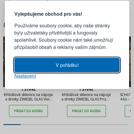
Comete 473 ml
PŘIDAT DO KOŠÍKU
Vylepšujeme obchod pro vás!
Přihlaste se ke svému účtu
DALŠÍ Z TÉTO KATEGORIE
Používáme soubory cookie, aby naše stránky
byly uživatelsky přívětivější a fungovaly
Emailová adresa
spolehlivě. Soubory cookie nám také umožňují
přizpůsobit obsah a reklamy vašim zájmům.
Heslo
UKÁZAT
V pořádku!
Nastavení
PŘIHLÁSIT SE
1 319 Kč
1 319 Kč
Připomenutí hesla
Křišťálové sklenice na nápoje
Křišťálové sklenice na nápoje
SCHOTT 
a drinky ZWIESEL GLAS Vivid
a drinky ZWIESEL GLAS Prizma
4 ks – s
Senses 500 ml 4 ks
373 ml 4 ks
PŘIDAT DO KOŠÍKU
PŘIDAT DO KOŠÍKU
PŘ