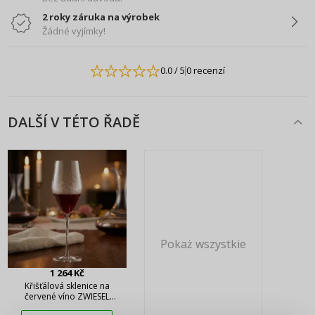
2 roky záruka na výrobek
Žádné vyjímky!
0.0
/ 5
0 recenzí
DALŠÍ V TÉTO ŘADĚ
Pokaż wszystkie
1 264 Kč
Křišťálová sklenice na
červené víno ZWIESEL
PŘIHLÁŠENÍ
REGISTRACE
HANDMADE Hommage