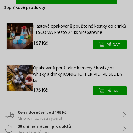
Doplňkové produkty
Plastové opakovaně použitelné kostky do drinků
TESCOMA Presto 24 ks vícebarevné
197 Kč
PŘIDAT
+
+
Opakovaně použitelné kameny / kostky na
whisky a drinky KONIGHOFFER PIETRE ŠEDÉ 9
ks
175 Kč
PŘIDAT
+
+
Cena doručení: od 109 Kč
Mnoho možností výběru!
30 dní na vrácení produktů
Bez udání důvodu!