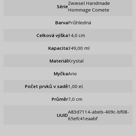
Zwiesel Handmade
Série
Hommage Comete
Barva
Průhledná
Celková výška
14,0 cm
Kapacita
349,00 ml
Materiál
Krystal
Myčka
Ano
Počet prvků v sadě
1,00 el.
Průměr
7,0 cm
a83d7114-abeb-409c-bf08-
UUID
65efc41eaabf