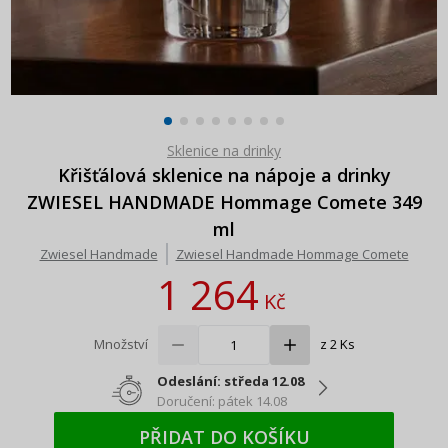
Sklenice na drinky
Křišťálová sklenice na nápoje a drinky
ZWIESEL HANDMADE Hommage Comete 349
ml
Zwiesel Handmade
Zwiesel Handmade Hommage Comete
1 264
Kč
Množství
z 2 Ks
Odeslání: středa 12.08
Doručení: pátek 14.08
PŘIDAT DO KOŠÍKU