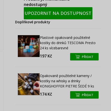
nedostupný
UPOZORNIT NA DOSTUPNOST
Doplňkové produkty
Plastové opakovaně použitelné
kostky do drinků TESCOMA Presto
24 ks vícebarevné
197 Kč
PŘIDAT
+
+
Opakovaně použitelné kameny /
kostky na whisky a drinky
KONIGHOFFER PIETRE ŠEDÉ 9 ks
174 Kč
PŘIDAT
+
+