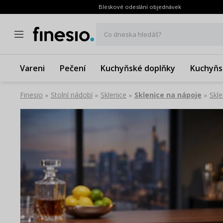
Bleskové odeslání objednávek
Co dneska hledáš?
Vareni
Pečení
Kuchyňské doplňky
Kuchyňs
Finesio
Stolní nádobí
Sklenice
Sklenice na nápoje
Skl
»
»
»
»