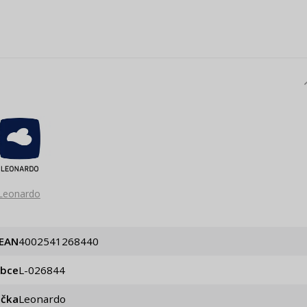
Leonardo
EAN
4002541268440
obce
L-026844
ačka
Leonardo