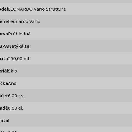
del
LEONARDO Vario Struttura
érie
Leonardo Vario
arva
Průhledná
 BPA
Netýká se
cita
250,00 ml
riál
Sklo
čka
Ano
očet
6,00 ks.
sadě
6,00 el.
anta
I