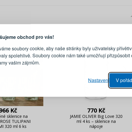
PŘIHLÁŠENÍ
R
je důvod, proč se vyplatí
vytvořit účet
Přihlaste se ke s
šujeme obchod pro vás!
áme soubory cookie, aby naše stránky byly uživatelsky přívětiv
Emailová adresa
valy spolehlivě. Soubory cookie nám také umožňují přizpůsobit
lamy vašim zájmům.
Heslo
vý proces objednávky
Nastavení
V pořád
ání realizace objednávek
PŘIHLÁSIT 
 editace údajů
áhled na změny v objednávce
Připomenutí he
966 Kč
770 Kč
ěné sklenice na
JAMIE OLIVER Big Love 320
 ROSE TULIPANI
ml 4 ks – sklenice na
I 320 ml 6 ks
nápoje