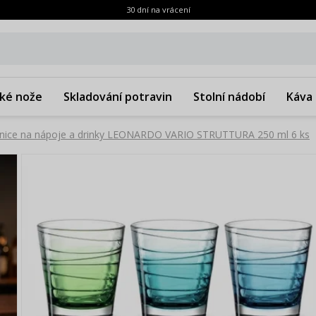
30 dní na vrácení
ké nože
Skladování potravin
Stolní nádobí
Káva 
enice na nápoje a drinky LEONARDO VARIO STRUTTURA 250 ml 6 ks