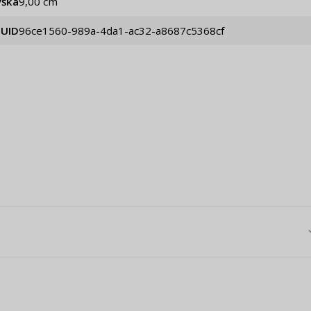
ýška
9,00 cm
UID
96ce1560-989a-4da1-ac32-a8687c5368cf