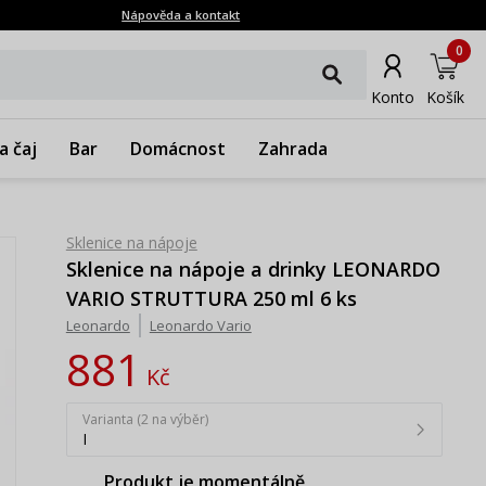
Nápověda a kontakt
0
Konto
Košík
a čaj
Bar
Domácnost
Zahrada
Sklenice na nápoje
Sklenice na nápoje a drinky LEONARDO
VARIO STRUTTURA 250 ml 6 ks
Leonardo
Leonardo Vario
881
Kč
Varianta (2 na výběr)
I
Produkt je momentálně