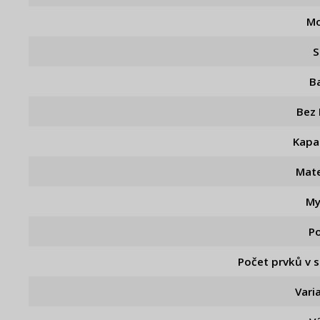
Mo
S
B
Bez
Kapa
Mate
My
P
Počet prvků v 
Vari