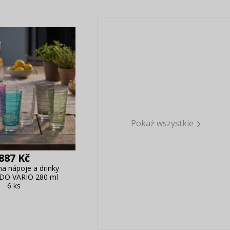
Pokaż wszystkie
887 Kč
na nápoje a drinky
O VARIO 280 ml
6 ks