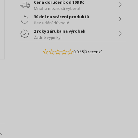
Cena doručení: od 109 Kč
Mnoho možností výběru!
30 dní na vrácení produktů
Bez udání důvodu!
2 roky záruka na výrobek
Žádné vyjímky!
0.0
/ 5
0 recenzí