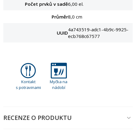
Počet prvků v sadě
6,00 el.
Průměr
8,0 cm
4a743519-adc1-4b9c-9925-
UUID
ecb768c67577
Kontakt
Myčka na
s potravinami
nádobí
RECENZE O PRODUKTU