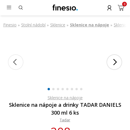
0
Finesio
Stolní nádobí
Sklenice
Sklenice na nápoje
Sklenice
»
»
»
»
Sklenice na nápoje
Sklenice na nápoje a drinky TADAR DANIELS
300 ml 6 ks
Tadar