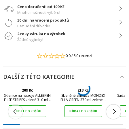
Cena doručení: od 109 Kč
Mnoho možností výběru!
30 dní na vrácení produktů
Bez udání důvodu!
2 roky záruka na výrobek
Žádné vyjímky!
0.0
/ 5
0 recenzí
DALŠÍ Z TÉTO KATEGORIE
PŘIHLÁŠENÍ
REGISTRACE
209 Kč
213 Kč
Sklenice na nápoje ALLESKEN
Skleněné sklenice MONDEX
Sada 6
ELISE STRIPES zelené 310 ml 4
ELLA GREEN 370 ml zelené 4
ks
ks
Přihlaste se ke svému účtu
PŘIDAT DO KOŠÍKU
PŘIDAT DO KOŠÍKU
PŘ
Emailová adresa