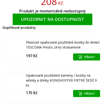
208
Kč
Produkt je momentálně nedostupný
UPOZORNIT NA DOSTUPNOST
Doplňkové produkty
Plastové opakovaně použitelné kostky do drinků
TESCOMA Presto 24 ks vícebarevné
197 Kč
PŘIDAT
+
+
Opakovaně použitelné kameny / kostky na
whisky a drinky KONIGHOFFER PIETRE ŠEDÉ 9
ks
175 Kč
PŘIDAT
+
+