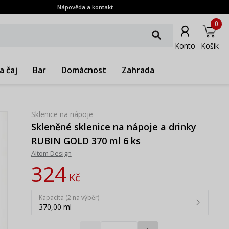
Nápověda a kontakt
0
Konto
Košík
a čaj
Bar
Domácnost
Zahrada
Sklenice na nápoje
Skleněné sklenice na nápoje a drinky
RUBIN GOLD 370 ml 6 ks
Altom Design
324
Kč
Kapacita (2 na výběr)
370,00 ml