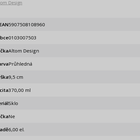
tom Design
EAN
5907508108960
obce
0103007503
ačka
Altom Design
arva
Průhledná
ýška
9,5 cm
cita
370,00 ml
riál
Sklo
čka
Ne
sadě
6,00 el.