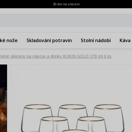
30 dní na vrácení
ké nože
Skladování potravin
Stolní nádobí
Káva 
eněné sklenice na nápoje a drinky RUBIN GOLD 370 ml 6 ks