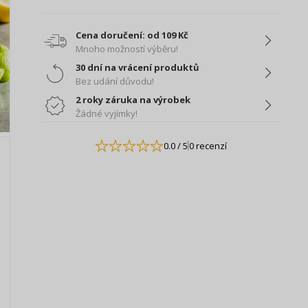
Cena doručení: od 109 Kč
Mnoho možností výběru!
30 dní na vrácení produktů
Bez udání důvodu!
2 roky záruka na výrobek
Žádné vyjímky!
0.0
/ 5
0 recenzí