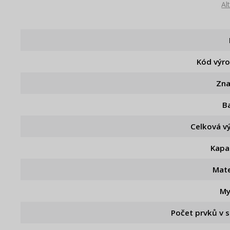
Al
Kód výr
Zn
B
Celková v
Kapa
Mate
My
Počet prvků v 