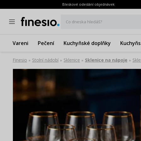
Bleskové odeslání objednávek
Co dneska hledáš?
Vareni
Pečení
Kuchyňské doplňky
Kuchyňs
Finesio
Stolní nádobí
Sklenice
Sklenice na nápoje
Skl
»
»
»
»