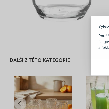
Zde 
Vylep
Použív
fungo
a rek
DALŠÍ Z TÉTO KATEGORIE
Blesko
Sledov
Rychlá
Živý n