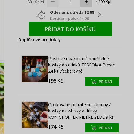
Množství
z 100 Kpl.
Odeslání: středa 12.08
Doručení: pátek 14.08
PŘIDAT DO KOŠÍKU
Doplňkové produkty
Plastové opakovaně použitelné
kostky do drinků TESCOMA Presto
24 ks vícebarevné
196 Kč
PŘIDAT
+
+
Opakovaně použitelné kameny /
kostky na whisky a drinky
KONIGHOFFER PIETRE ŠEDÉ 9 ks
174 Kč
PŘIDAT
+
+