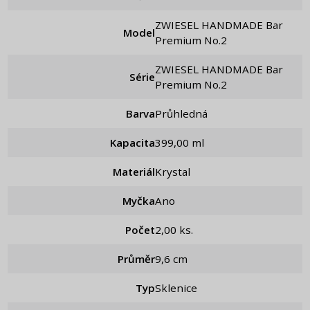
ZWIESEL HANDMADE Bar
Model
Premium No.2
ZWIESEL HANDMADE Bar
Série
Premium No.2
Barva
Průhledná
Kapacita
399,00 ml
Materiál
Krystal
Myčka
Ano
Počet
2,00 ks.
Průměr
9,6 cm
Typ
Sklenice