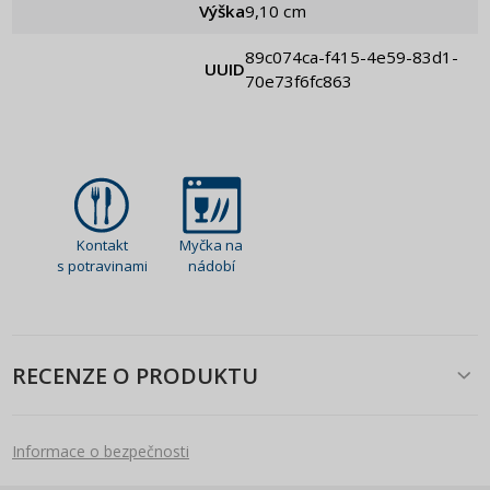
Výška
9,10 cm
89c074ca-f415-4e59-83d1-
UUID
70e73f6fc863
Kontakt
Myčka na
s potravinami
nádobí
RECENZE O PRODUKTU
Informace o bezpečnosti