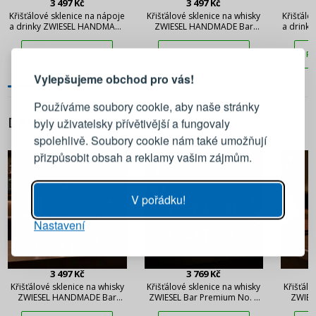
3 497 Kč
3 497 Kč
Křišťálové sklenice na nápoje
Křišťálové sklenice na whisky
Křišťálo
a drinky ZWIESEL HANDMADE
ZWIESEL HANDMADE Bar
a drink
Bar Premium No. 2 353 ml 2
Premium No. 2 288 ml 2 ks
Bar Pre
PŘIHLÁŠENÍ
REGISTRACE
ks
PŘIDAT DO KOŠÍKU
PŘIDAT DO KOŠÍKU
PŘ
Vylepšujeme obchod pro vás!
Přihlaste se ke svému účtu
Používáme soubory cookie, aby naše stránky
DALŠÍ Z TÉTO KATEGORIE
byly uživatelsky přívětivější a fungovaly
Emailová adresa
spolehlivě. Soubory cookie nám také umožňují
přizpůsobit obsah a reklamy vašim zájmům.
Heslo
UKÁZAT
V pořádku!
Nastavení
PŘIHLÁSIT SE
Připomenutí hesla
3 497 Kč
3 769 Kč
Křišťálové sklenice na whisky
Křišťálové sklenice na whisky
Křišťálo
ZWIESEL HANDMADE Bar
ZWIESEL Bar Premium No. 1
ZWIES
Premium No. 3 288 ml 2 ks
384 ml 2 ks
Premiu