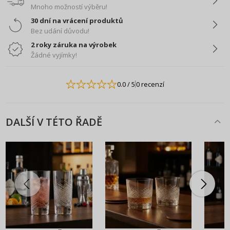
Mnoho možností výběru!
30 dní na vrácení produktů
Bez udání důvodu!
2 roky záruka na výrobek
Žádné vyjímky!
0.0
/ 5
0 recenzí
DALŠÍ V TÉTO ŘADĚ