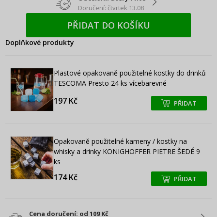
Doručení: čtvrtek 13.08
PŘIDAT DO KOŠÍKU
Doplňkové produkty
Plastové opakovaně použitelné kostky do drinků
TESCOMA Presto 24 ks vícebarevné
197 Kč
PŘIDAT
+
+
Opakovaně použitelné kameny / kostky na
whisky a drinky KONIGHOFFER PIETRE ŠEDÉ 9
ks
174 Kč
PŘIDAT
+
+
Cena doručení: od 109 Kč