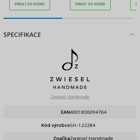
PŘIDAT DO KOŠÍKU
PŘIDAT DO KOŠÍKU
PŘ
SPECIFIKACE
Zwiesel Handmade
EAN
4001836094764
Kód výrobce
SH-122284
Značka
Zwiesel Handmade