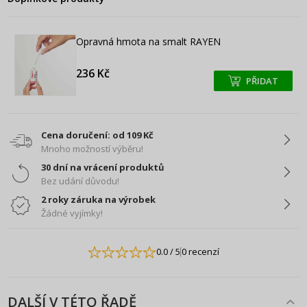
Opravná hmota na smalt RAYEN
236 Kč
PŘIDAT
+
+
Cena doručení: od 109 Kč
Mnoho možností výběru!
30 dní na vrácení produktů
Bez udání důvodu!
2 roky záruka na výrobek
Žádné vyjímky!
0.0
/ 5
0 recenzí
DALŠÍ V TÉTO ŘADĚ