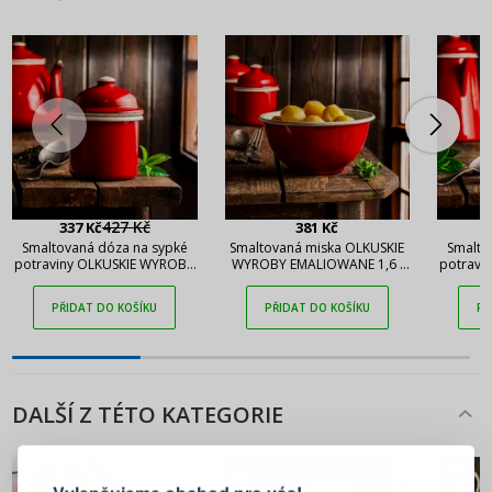
427 Kč
337 Kč
381 Kč
3
Smaltovaná dóza na sypké
Smaltovaná miska OLKUSKIE
Smalto
potraviny OLKUSKIE WYROBY
WYROBY EMALIOWANE 1,6 l
potravi
EMALIOWANE 0,35 l OWE
OWE Carmine
EMAL
Carmine
PŘIDAT DO KOŠÍKU
PŘIDAT DO KOŠÍKU
PŘ
DALŠÍ Z TÉTO KATEGORIE
PŘIHLÁŠENÍ
REGISTRACE