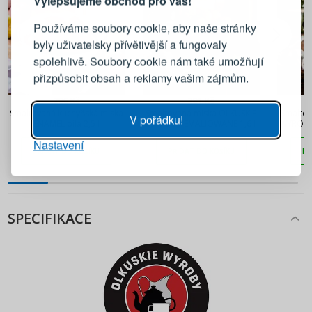
Vylepšujeme obchod pro vás!
Přihlaste se ke svému účtu
Používáme soubory cookie, aby naše stránky
byly uživatelsky přívětivější a fungovaly
Emailová adresa
spolehlivě. Soubory cookie nám také umožňují
přizpůsobit obsah a reklamy vašim zájmům.
Heslo
UKÁZAT
296 Kč
381 Kč
Smaltovaná kuchyňská miska
Smaltovaná miska OLKUSKIE
Smaltov
V pořádku!
ENAMEL bílá 2,5 l
WYROBY EMALIOWANE 1,6 l
WYROBY
Nastavení
PŘIHLÁSIT SE
PŘIDAT DO KOŠÍKU
PŘIDAT DO KOŠÍKU
PŘ
Připomenutí hesla
SPECIFIKACE