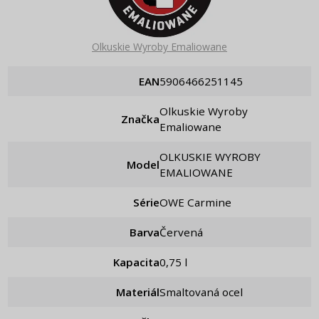
Olkuskie Wyroby Emaliowane
EAN
5906466251145
Olkuskie Wyroby
Značka
Emaliowane
OLKUSKIE WYROBY
Model
EMALIOWANE
Série
OWE Carmine
Barva
Červená
Kapacita
0,75 l
Materiál
Smaltovaná ocel