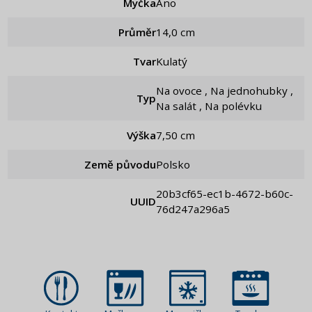
Myčka
Ano
Průměr
14,0 cm
Tvar
Kulatý
Na ovoce , Na jednohubky ,
Typ
Na salát , Na polévku
Výška
7,50 cm
Země původu
Polsko
20b3cf65-ec1b-4672-b60c-
UUID
76d247a296a5