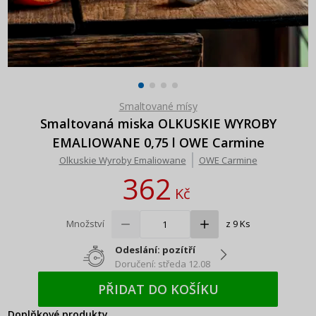
Smaltované mísy
Smaltovaná miska OLKUSKIE WYROBY
EMALIOWANE 0,75 l OWE Carmine
Olkuskie Wyroby Emaliowane
OWE Carmine
362
Kč
Množství
z 9 Ks
Odeslání: pozítří
Doručení: středa 12.08
PŘIDAT DO KOŠÍKU
Doplňkové produkty