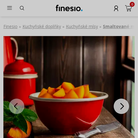
0
Finesio
Kuchyňské doplňky
Kuchyňské mísy
Smaltované mí
»
»
»