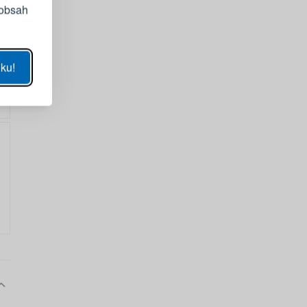
 obsah
UKÁZAT
ku!
SE
sla