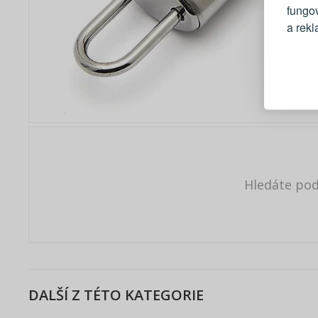
fungo
a rek
Blesko
Sledov
Rychlá
Živý n
Hledáte po
DALŠÍ Z TÉTO KATEGORIE