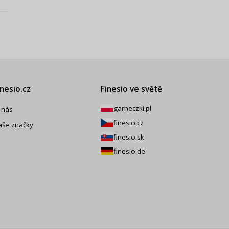
inesio.cz
Finesio ve světě
garneczki.pl
 nás
finesio.cz
aše značky
finesio.sk
finesio.de