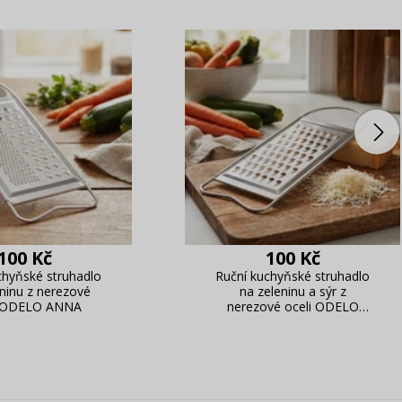
100 Kč
100 Kč
chyňské struhadlo
Ruční kuchyňské struhadlo
eninu z nerezové
na zeleninu a sýr z
i ODELO ANNA
nerezové oceli ODELO
MARTA