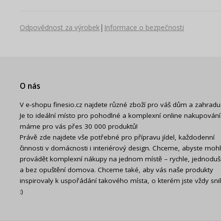
|
Odpovědnost za výrobek
Informace o bezpečnosti
O nás
V e-shopu finesio.cz najdete různé zboží pro váš dům a zahradu
Je to ideální místo pro pohodlné a komplexní online nakupování
máme pro vás přes 30 000 produktů!
Právě zde najdete vše potřebné pro přípravu jídel, každodenní
činnosti v domácnosti i interiérový design. Chceme, abyste mohl
provádět komplexní nákupy na jednom místě – rychle, jednodu
a bez opuštění domova. Chceme také, aby vás naše produkty
inspirovaly k uspořádání takového místa, o kterém jste vždy snil
:)