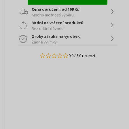
Cena doručení: od 109 Kč
Mnoho možností výběru!
30 dní na vrácení produktů
Bez udání důvodu!
2 roky záruka na výrobek
Žádné vyjímky!
0.0
/ 5
0 recenzí