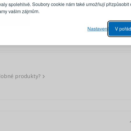
Emailová adresa
valy spolehlivě. Soubory cookie nám také umožňují přizpůsobit
lamy vašim zájmům.
Heslo
vý proces objednávky
Nastavení
V pořád
ání realizace objednávek
PŘIHLÁSIT 
 editace údajů
áhled na změny v objednávce
Připomenutí he
dobné produkty?