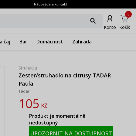
Nápověda a kontakt
0
Konto
Košík
a čaj
Bar
Domácnost
Zahrada
Struhadla
Zester/struhadlo na citrusy TADAR
Paula
Tadar
105
Kč
Produkt je momentálně
nedostupný
UPOZORNIT NA DOSTUPNOST