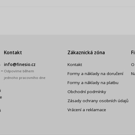
Kontakt
Zákaznická zóna
F
.
info@finesio.cz
Kontakt
O
 –
Odpovíme během
Formy a náklady na doručení
N
jednoho pracovního dne
Formy a náklady na platbu
i
Obchodní podmínky
še
Zásady ochrany osobních údajů
Vrácení a reklamace
i