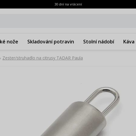
30 dní na vrácení
ké nože
Skladování potravin
Stolní nádobí
Káva 
Zester/struhadlo na citrusy TADAR Paula
»