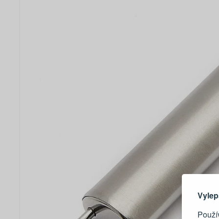
Zde 
Vylep
Použív