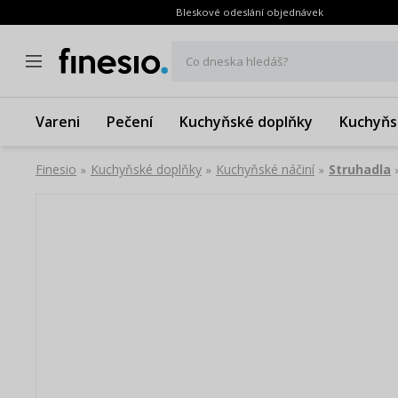
Bleskové odeslání objednávek
Co dneska hledáš?
Vareni
Pečení
Kuchyňské doplňky
Kuchyňs
Finesio
Kuchyňské doplňky
Kuchyňské náčiní
Struhadla
»
»
»