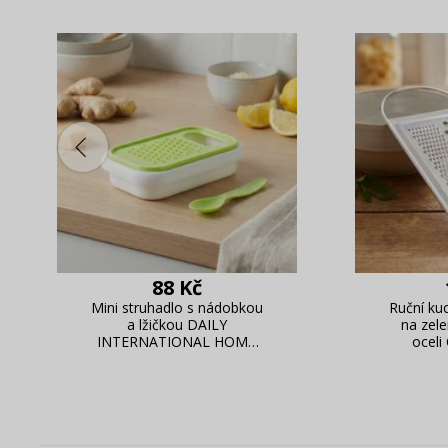
88 Kč
Mini struhadlo s nádobkou
Ruční ku
a lžičkou DAILY
na zel
INTERNATIONAL HOME
ocel
MILA 13,5 x 9x3 cm
pistáciové