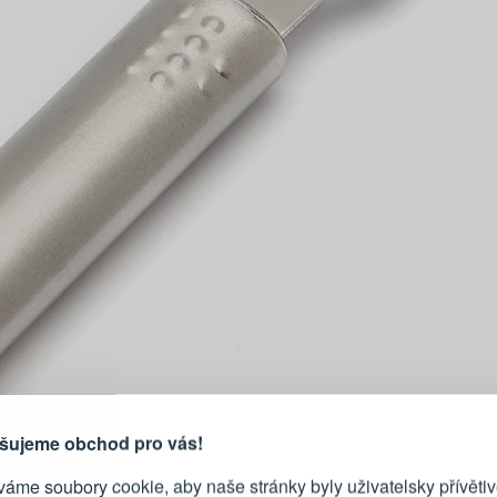
PŘIHLÁŠENÍ
R
je důvod, proč se vyplatí
vytvořit účet
Přihlaste se ke s
šujeme obchod pro vás!
áme soubory cookie, aby naše stránky byly uživatelsky přívětiv