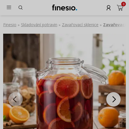
0
Finesio
Skladování potravin
Zavařovací sklenice
Zavařovací 
»
»
»