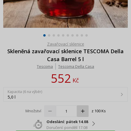
Zavařovací sklenice
Skleněná zavařovací sklenice TESCOMA Della
Casa Barrel 5 l
Tescoma
Tescoma Della Casa
552
Kč
Kapacita (6 na výběr)
5,0 l
Množství
z 100 Ks
Odeslání: pátek 14.08
Doručení: pondělí 17.08