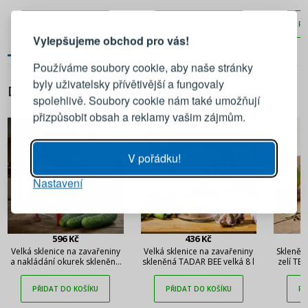
PŘIHLÁŠENÍ
REGISTRACE
Casa 18 cm
ks vícebarevné
PŘIDAT DO KOŠÍKU
PŘIDAT DO KOŠÍKU
PŘ
Vylepšujeme obchod pro vás!
Přihlaste se ke svému účtu
Používáme soubory cookie, aby naše stránky
byly uživatelsky přívětivější a fungovaly
DALŠÍ Z TÉTO KATEGORIE
Emailová adresa
spolehlivě. Soubory cookie nám také umožňují
přizpůsobit obsah a reklamy vašim zájmům.
Heslo
UKÁZAT
V pořádku!
Nastavení
PŘIHLÁSIT SE
Připomenutí hesla
596 Kč
436 Kč
Velká sklenice na zavařeniny
Velká sklenice na zavařeniny
Skleněn
a nakládání okurek skleněná
skleněná TADAR BEE velká 8 l
zelí TE
typu twist TADAR GRANDE
POT 23 l
PŘIDAT DO KOŠÍKU
PŘIDAT DO KOŠÍKU
PŘ