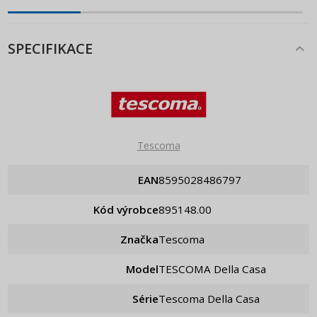
SPECIFIKACE
Tescoma
EAN
8595028486797
Kód výrobce
895148.00
Značka
Tescoma
Model
TESCOMA Della Casa
Série
Tescoma Della Casa