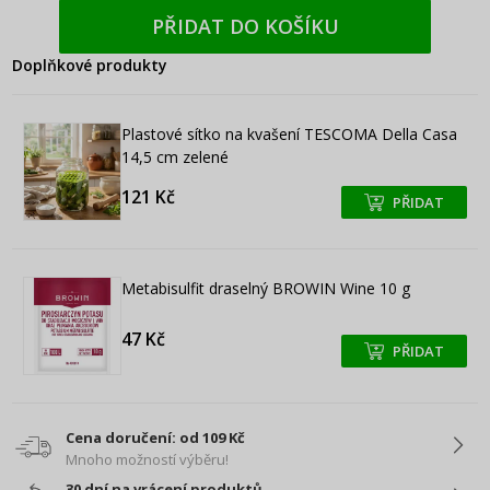
PŘIDAT DO KOŠÍKU
Doplňkové produkty
Plastové sítko na kvašení TESCOMA Della Casa
14,5 cm zelené
121 Kč
PŘIDAT
+
+
Metabisulfit draselný BROWIN Wine 10 g
47 Kč
PŘIDAT
+
+
Cena doručení: od 109 Kč
Mnoho možností výběru!
30 dní na vrácení produktů