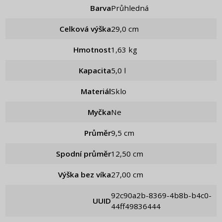
Barva
Průhledná
Celková výška
29,0 cm
Hmotnost
1,63 kg
Kapacita
5,0 l
Materiál
Sklo
Myčka
Ne
Průměr
9,5 cm
Spodní průměr
12,50 cm
Výška bez víka
27,00 cm
92c90a2b-8369-4b8b-b4c0-
UUID
44ff49836444