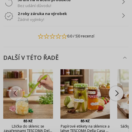
Bez udání důvodu!
2 roky záruka na výrobek
Žádné vyjímky!
0.0
/ 5
0 recenzí
DALŠÍ V TÉTO ŘADĚ
85 Kč
85 Kč
Lžička do sklenic se
Papírové etikety na sklenice a
Sáčky 
zavařeninami TESCOMA Della
lahve TESCOMA Della Casa 24
De