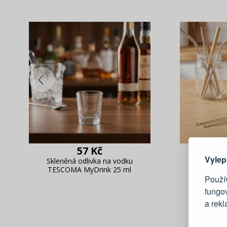
Zde 
57 Kč
Vylep
Skleněná odlivka na vodku
Kartáčky
TESCOMA MyDrink 25 ml
TESCOM
Použív
fungo
a rek