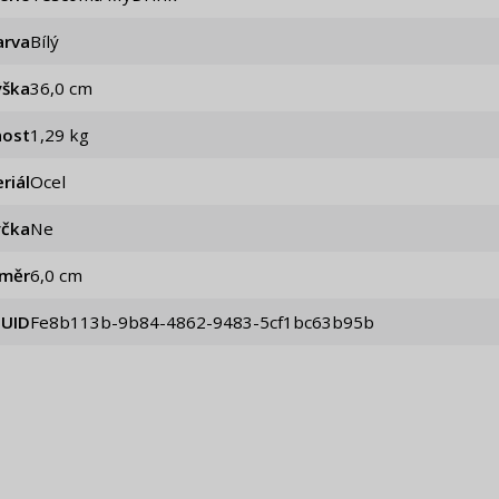
arva
Bílý
ýška
36,0 cm
ost
1,29 kg
riál
Ocel
čka
Ne
ůměr
6,0 cm
UID
fe8b113b-9b84-4862-9483-5cf1bc63b95b