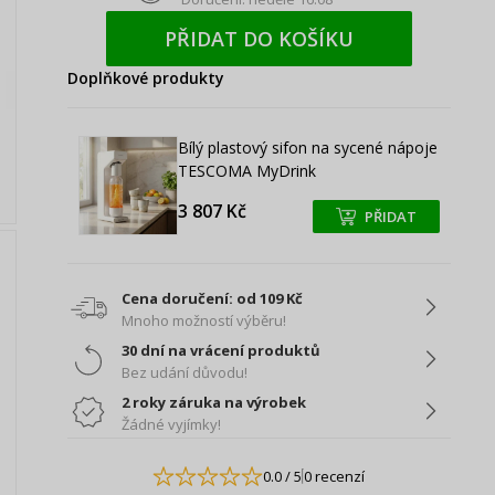
PŘIDAT DO KOŠÍKU
Doplňkové produkty
Bílý plastový sifon na sycené nápoje
TESCOMA MyDrink
3 807 Kč
PŘIDAT
+
+
Cena doručení: od 109 Kč
Mnoho možností výběru!
30 dní na vrácení produktů
Bez udání důvodu!
2 roky záruka na výrobek
Žádné vyjímky!
0.0
/ 5
0 recenzí