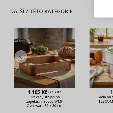
Blesko
Sledov
DALŠÍ Z TÉTO KATEGORIE
Rychlá
Živý n
1 105 Kč
1
2 897 Kč
Dřevěný stojan na
Sada na 
zapékací nádoby WMF
TESCOMA
Ovenware 39 x 30 cm