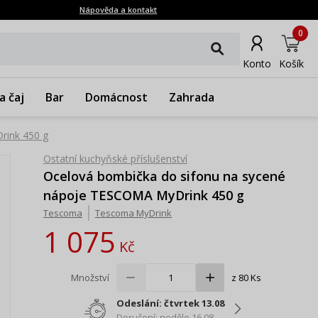
Nápověda a kontakt
0
Konto
Košík
a čaj
Bar
Domácnost
Zahrada
rink 450 g
Ostatní kuchyňské příslušenství
Ocelová bombička do sifonu na sycené
nápoje TESCOMA MyDrink 450 g
Tescoma
Tescoma MyDrink
1 075
Kč
Množství
z 80 Ks
Odeslání: čtvrtek 13.08
Doručení: neděle 16.08