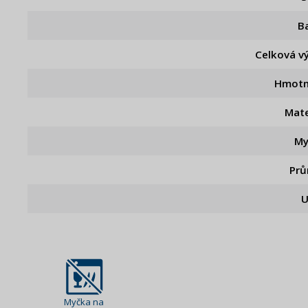
B
Celková v
Hmotn
Mate
My
Pr
U
Myčka na