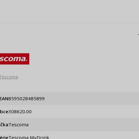
Tescoma
EAN
8595028485899
obce
308620.00
ačka
Tescoma
érie
Tescoma MyDrink