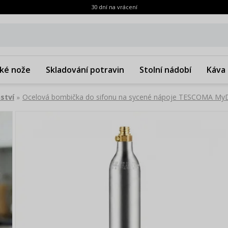
30 dní na vrácení
ké nože
Skladování potravin
Stolní nádobí
Káva 
ství
Ocelová bombička do sifonu na sycené nápoje TESCOMA MyD
»