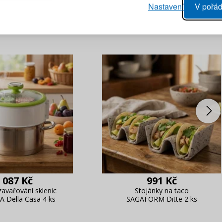
vý proces objednávky
Nastavení
V pořád
ání realizace objednávek
PŘIHLÁSIT 
 editace údajů
áhled na změny v objednávce
Připomenutí he
 087 Kč
991 Kč
zavařování sklenic
Stojánky na taco
 Della Casa 4 ks
SAGAFORM Ditte 2 ks