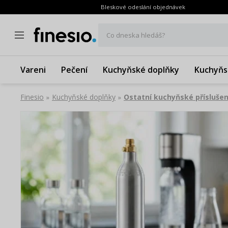
Bleskové odeslání objednávek
Co dneska hledáš?
Vareni
Pečení
Kuchyňské doplňky
Kuchyňs
Finesio
Kuchyňské doplňky
Ostatní kuchyňské příslušen
»
»