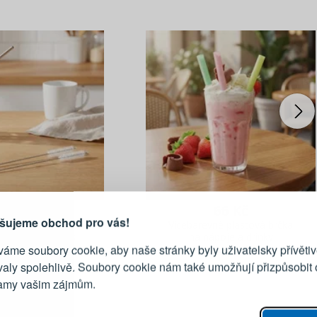
PŘIHLÁŠENÍ
R
je důvod, proč se vyplatí
vytvořit účet
61 Kč
66 Kč
Přihlaste se ke s
šujeme obchod pro vás!
 na čištění brček
Vícebarevné plastová brčka
A My Drink 2 ks
na nápoje a drinky
áme soubory cookie, aby naše stránky byly uživatelsky přívětiv
TESCOMA MyDrink 12 ks
Emailová adresa
valy spolehlivě. Soubory cookie nám také umožňují přizpůsobit
lamy vašim zájmům.
Heslo