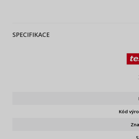
SPECIFIKACE
Kód výr
Zn
S