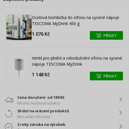
Ocelová bombička do sifonu na sycené nápoje
TESCOMA MyDrink 450 g
1 076 Kč
PŘIDAT
+
+
Ventil pro plnění a odvzdušnění sifonu na sycené
nápoje TESCOMA MyDrink
1 148 Kč
PŘIDAT
+
+
Cena doručení: od 109 Kč
Mnoho možností výběru!
30 dní na vrácení produktů
Bez udání důvodu!
2 roky záruka na výrobek