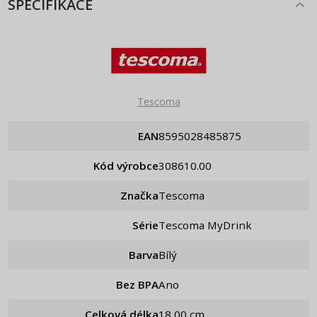
SPECIFIKACE
Tescoma
EAN
8595028485875
Kód výrobce
308610.00
Značka
Tescoma
Série
Tescoma MyDrink
Barva
Bílý
Bez BPA
Ano
Celková délka
18,00 cm