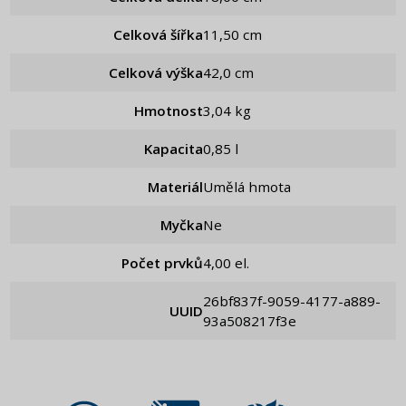
Celková šířka
11,50 cm
Celková výška
42,0 cm
Hmotnost
3,04 kg
Kapacita
0,85 l
Materiál
Umělá hmota
Myčka
Ne
Počet prvků
4,00 el.
26bf837f-9059-4177-a889-
UUID
93a508217f3e