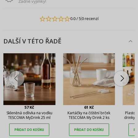
Žádné vyjímky!
0.0
/ 5
0 recenzí
DALŠÍ V TÉTO ŘADĚ
57 Kč
61 Kč
Skleněná odlivka na vodku
Kartáčky na čištění brček
Plastov
TESCOMA MyDrink 25 ml
TESCOMA My Drink 2 ks
drinky 
PŘIDAT DO KOŠÍKU
PŘIDAT DO KOŠÍKU
PŘ