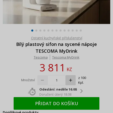
Ostatní kuchyňské příslušenství
Bílý plastový sifon na sycené nápoje
TESCOMA MyDrink
Tescoma
Tescoma MyDrink
3 811
Kč
z 100
Množství
Kpl.
Odeslání: neděle 16.08
Doručení: úterý 18.08
PŘIDAT DO KOŠÍKU
Doplňkové produkty