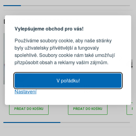
PŘIHLÁŠENÍ
REGISTRACE
DALŠÍ Z TÉTO KATEGORIE
Vylepšujeme obchod pro vás!
Přihlaste se ke svému účtu
Používáme soubory cookie, aby naše stránky
byly uživatelsky přívětivější a fungovaly
Emailová adresa
spolehlivě. Soubory cookie nám také umožňují
přizpůsobit obsah a reklamy vašim zájmům.
Heslo
UKÁZAT
V pořádku!
4 132 Kč
4 132 Kč
Nastavení
PŘIHLÁSIT SE
#N/D
#N/D
Připomenutí hesla
PŘIDAT DO KOŠÍKU
PŘIDAT DO KOŠÍKU
PŘ