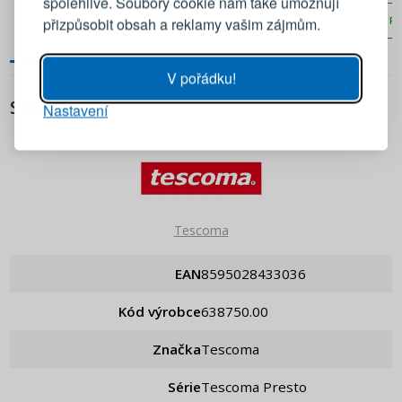
spolehlivě. Soubory cookie nám také umožňují
z nerezové oceli
přizpůsobit obsah a reklamy vašim zájmům.
PŘIDAT DO KOŠÍKU
PŘIDAT DO KOŠÍKU
PŘ
Heslo
UKÁZAT
V pořádku!
SPECIFIKACE
Nastavení
PŘIHLÁSIT SE
Připomenutí hesla
Tescoma
EAN
8595028433036
Kód výrobce
638750.00
Značka
Tescoma
Série
Tescoma Presto