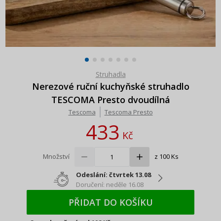
Struhadla
Nerezové ruční kuchyňské struhadlo
TESCOMA Presto dvoudílná
Tescoma
Tescoma Presto
433
Kč
Množství
z 100 Ks
Odeslání: čtvrtek 13.08
Doručení: neděle 16.08
PŘIDAT DO KOŠÍKU