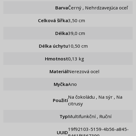
Barva
Černý , Nehrdzavejúca oceľ
Celková šířka
3,50 cm
Délka
39,0 cm
Délka úchytu
10,50 cm
Hmotnost
0,13 kg
Materiál
Nerezová ocel
Myčka
Ano
Na čokoládu , Na sýr , Na
Použití
citrusy
Typ
Multifunkční , Ruční
19f92103-5159-4b56-a845-
UUID
8461f6567390