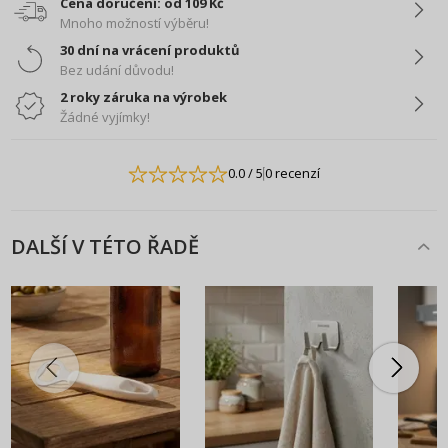
Cena doručení: od 109 Kč
Mnoho možností výběru!
30 dní na vrácení produktů
Bez udání důvodu!
2 roky záruka na výrobek
Žádné vyjímky!
0.0
/ 5
0 recenzí
DALŠÍ V TÉTO ŘADĚ