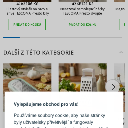
106 Kč
121 Kč
40 Kč
47 Kč
Plastový otvírák na pivo a
Nerezové samolepicí háčky
Magnet
lahve TESCOMA Presto bílý
TESCOMA Presto dvojité
PŘIDAT DO KOŠÍKU
PŘIDAT DO KOŠÍKU
PŘ
DALŠÍ Z TÉTO KATEGORIE
PŘIHLÁŠENÍ
REGISTRACE
Vylepšujeme obchod pro vás!
Přihlaste se ke svému účtu
385 Kč
316 Kč
Používáme soubory cookie, aby naše stránky
OXO Good Grips 18,5 cm
Nerezové ruční kuchyňské
Ocelo
byly uživatelsky přívětivější a fungovaly
mátová - ruční kuchyňské
struhadlo TESCOMA Handy
stru
Emailová adresa
struhadlo na česnek a zázvor
KÜ