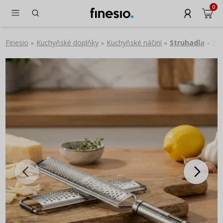
0
Finesio
Kuchyňské doplňky
Kuchyňské náčiní
Struhadla
Ne
»
»
»
»