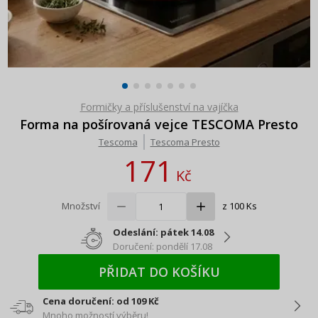
Formičky a příslušenství na vajíčka
Forma na pošírovaná vejce TESCOMA Presto
Tescoma
Tescoma Presto
171
Kč
Množství
z 100 Ks
Odeslání: pátek 14.08
Doručení: pondělí 17.08
PŘIDAT DO KOŠÍKU
Cena doručení: od 109 Kč
Mnoho možností výběru!