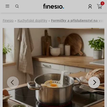
0
Finesio
Kuchyňské doplňky
Formičky a příslušenství na vají
»
»