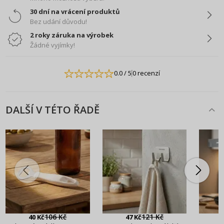
30 dní na vrácení produktů
Bez udání důvodu!
2 roky záruka na výrobek
Žádné vyjímky!
0.0
/ 5
0 recenzí
DALŠÍ V TÉTO ŘADĚ
106 Kč
121 Kč
40 Kč
47 Kč