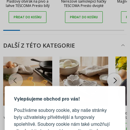
Plastový otvírák na pivo a
Nerezové samolepicí háčky
Magnet
lahve TESCOMA Presto bílý
TESCOMA Presto dvojité
PŘIDAT DO KOŠÍKU
PŘIDAT DO KOŠÍKU
PŘ
DALŠÍ Z TÉTO KATEGORIE
PŘIHLÁŠENÍ
REGISTRACE
Vylepšujeme obchod pro vás!
Přihlaste se ke svému účtu
164 Kč
120 Kč
Používáme soubory cookie, aby naše stránky
Silikonové formy na sázená
Dvojitý kráječ na vejce
Siliko
byly uživatelsky přívětivější a fungovaly
vejce TESCOMA Delicia Orsini
ODELO IVAR 19,8 x 9 x 3,5 cm
SILL
Emailová adresa
2 ks žluté
bílý
spolehlivě. Soubory cookie nám také umožňují
PŘIDAT DO KOŠÍKU
PŘIDAT DO KOŠÍKU
PŘ