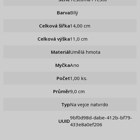
Barva
Bílý
Celková šířka
14,00 cm
Celková výška
11,0 cm
Materiál
Umělá hmota
Myčka
Ano
Počet
1,00 ks.
Průměr
9,0 cm
Typ
Na vejce natvrdo
9bf0d98d-dabe-412b-bf79-
UUID
433e8a0ef206