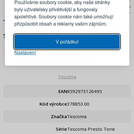
Používáme soubory cookie, aby naše stránky
PŘIDAT DO KOŠÍKU
PŘIDAT DO KOŠÍKU
PŘ
byly uživatelsky přívětivější a fungovaly
Emailová adresa
spolehlivě. Soubory cookie nám také umožňují
přizpůsobit obsah a reklamy vašim zájmům.
Heslo
UKÁZAT
SPECIFIKACE
V pořádku!
Nastavení
PŘIHLÁSIT SE
Připomenutí hesla
Tescoma
EAN
8592973126495
Kód výrobce
378853.00
Značka
Tescoma
Série
Tescoma Presto Tone