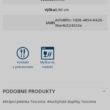
Výška
0,90 cm
a05d8fcc-7d38-4854-8426-
UUID
9be4b524333e
Kontakt
Myčka na
s potravinami
nádobí
PODOBNE PRODUKTY
#
Krájecí prkénka Tescoma
#
Kuchyňské doplňky Tescoma