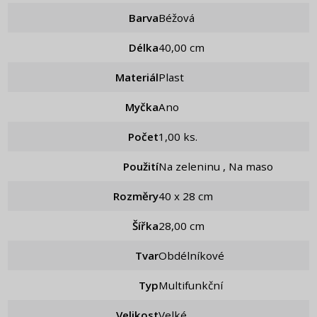
Barva
Béžová
Délka
40,00 cm
Materiál
Plast
Myčka
Ano
Počet
1,00 ks.
Použití
Na zeleninu , Na maso
Rozměry
40 x 28 cm
Šířka
28,00 cm
Tvar
Obdélníkové
Typ
Multifunkční
Velikost
Velké