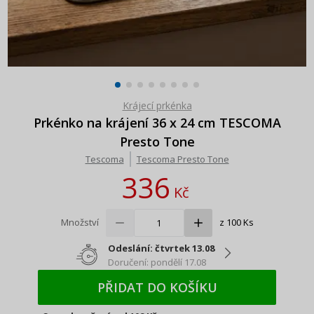
Krájecí prkénka
Prkénko na krájení 36 x 24 cm TESCOMA
Presto Tone
Tescoma
Tescoma Presto Tone
336
Kč
Množství
z 100 Ks
Odeslání: čtvrtek 13.08
Doručení: pondělí 17.08
PŘIDAT DO KOŠÍKU