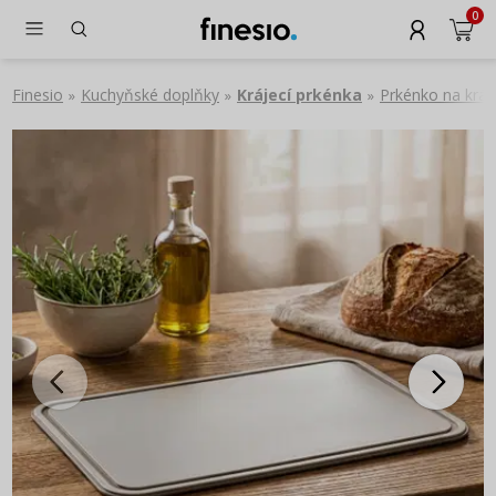
0
Finesio
Kuchyňské doplňky
Krájecí prkénka
Prkénko na krá
»
»
»