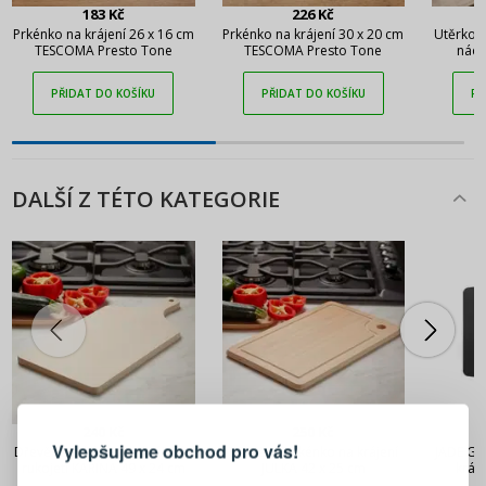
183 Kč
226 Kč
Prkénko na krájení 26 x 16 cm
Prkénko na krájení 30 x 20 cm
Utěrkov
TESCOMA Presto Tone
TESCOMA Presto Tone
nádo
TESCOM
PŘIDAT DO KOŠÍKU
PŘIDAT DO KOŠÍKU
PŘ
DALŠÍ Z TÉTO KATEGORIE
PŘIHLÁŠENÍ
REGISTRACE
240 Kč
250 Kč
Vylepšujeme obchod pro vás!
Dřevěné prkénko na krájení s
Dřevěné prkénko na krájení
JADE Gou
Přihlaste se ke svému účtu
rukojetí KARINA 49 x 24 cm
JULKA 42 x 25 cm
kráj