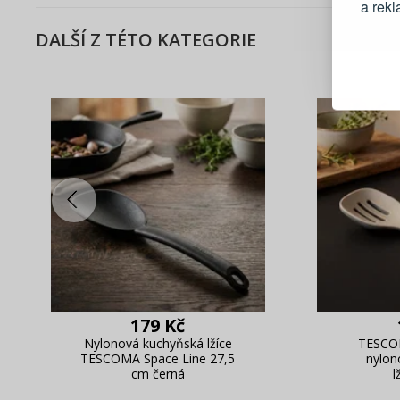
a rek
DALŠÍ Z TÉTO KATEGORIE
Blesko
Sledov
Rychlá
Živý n
179 Kč
Nylonová kuchyňská lžíce
TESCO
TESCOMA Space Line 27,5
nylon
cm černá
l