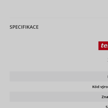
SPECIFIKACE
Kód výr
Zn
S