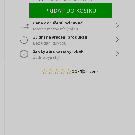
PŘIDAT DO KOŠÍKU
Cena doručení: od 109 Kč
Mnoho možností výběru!
30 dní na vrácení produktů
Bez udání důvodu!
2 roky záruka na výrobek
Žádné vyjímky!
0.0
/ 5
0 recenzí