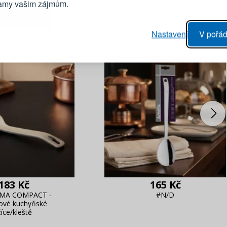
lamy vašim zájmům.
Heslo
vý proces objednávky
Nastavení
V pořád
ání realizace objednávek
PŘIHLÁSIT 
 editace údajů
áhled na změny v objednávce
Připomenutí he
183 Kč
165 Kč
MA COMPACT -
#N/D
ové kuchyňské
žíce/kleště