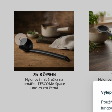
75 Kč
175 Kč
Zde 
Nylonová naběračka na
Nylonová
omáčku TESCOMA Space
TESCOM
Line 29 cm černá
Vylep
Použív
fungo