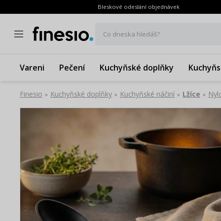
Bleskové odeslání objednávek
Co dneska hledáš?
Vareni
Pečení
Kuchyňské doplňky
Kuchyňs
Finesio
Kuchyňské doplňky
Kuchyňské náčiní
Lžíce
Nyl
»
»
»
»