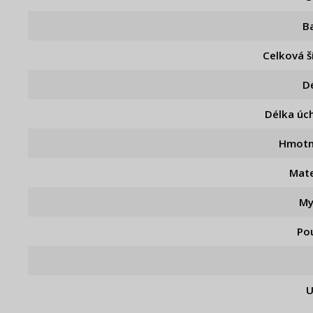
B
Celková š
D
Délka úc
Hmotn
Mate
My
Pou
U