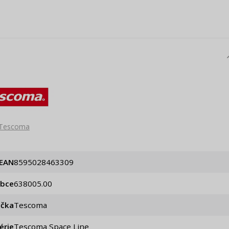
Tescoma
EAN
8595028463309
obce
638005.00
ačka
Tescoma
érie
Tescoma Space Line