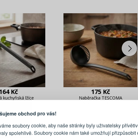
PŘIHLÁŠENÍ
R
164 Kč
175 Kč
je důvod, proč se vyplatí
 kuchyňská lžíce
Naběračka TESCOMA
vytvořit účet
A Space Line 31
Space Line 31 cm
cm černá
Přihlaste se ke s
šujeme obchod pro vás!
áme soubory cookie, aby naše stránky byly uživatelsky přívětiv
Emailová adresa
valy spolehlivě. Soubory cookie nám také umožňují přizpůsobit