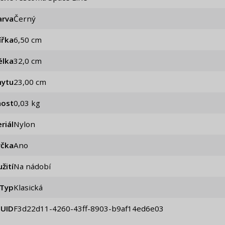
arva
Černý
ířka
6,50 cm
élka
32,0 cm
hytu
23,00 cm
ost
0,03 kg
riál
Nylon
čka
Ano
žití
Na nádobí
Typ
Klasická
UID
f3d22d11-4260-43ff-8903-b9af14ed6e03