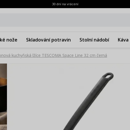
30 dní na vrácení
ké nože
Skladování potravin
Stolní nádobí
Káva 
onová kuchyňská lžíce TESCOMA Space Line 32 cm černá