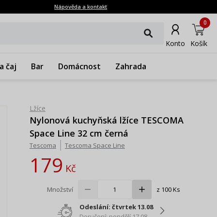
Nápověda a kontakt
0
Konto
Košík
a čaj
Bar
Domácnost
Zahrada
Lžíce
Nylonová kuchyňská lžíce TESCOMA
Space Line 32 cm černá
Tescoma
Tescoma Space Line
179
Kč
Množství
z 100 Ks
Odeslání: čtvrtek 13.08
Doručení: pondělí 17.08