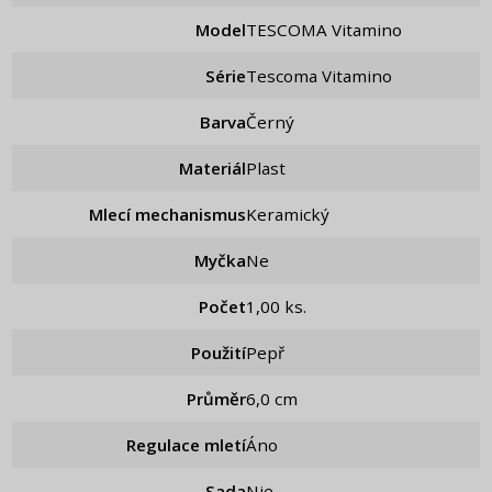
Model
TESCOMA Vitamino
Série
Tescoma Vitamino
Barva
Černý
Materiál
Plast
Mlecí mechanismus
Keramický
Myčka
Ne
Počet
1,00 ks.
Použití
Pepř
Průměr
6,0 cm
Regulace mletí
áno
Sada
nie