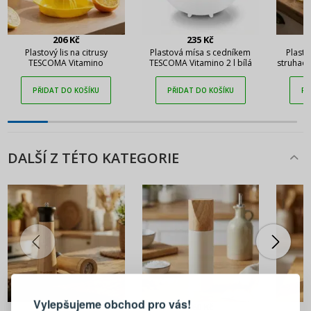
206 Kč
235 Kč
Plastový lis na citrusy
Plastová mísa s cedníkem
Plasto
TESCOMA Vitamino
TESCOMA Vitamino 2 l bílá
struhad
PŘIDAT DO KOŠÍKU
PŘIDAT DO KOŠÍKU
PŘ
DALŠÍ Z TÉTO KATEGORIE
PŘIHLÁŠENÍ
REGISTRACE
Vylepšujeme obchod pro vás!
286 Kč
260 Kč