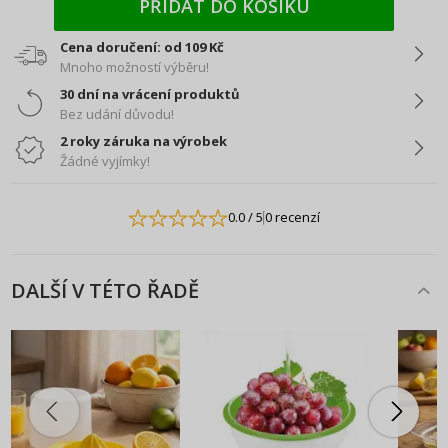
PŘIDAT DO KOŠÍKU
Cena doručení: od 109 Kč
Mnoho možností výběru!
30 dní na vrácení produktů
Bez udání důvodu!
2 roky záruka na výrobek
Žádné vyjímky!
0.0
/ 5
0 recenzí
DALŠÍ V TÉTO ŘADĚ