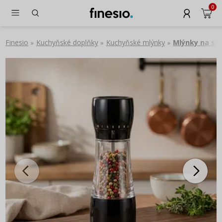
0
Finesio
Kuchyňské doplňky
Kuchyňské mlýnky
Mlýnky na sůl
»
»
»