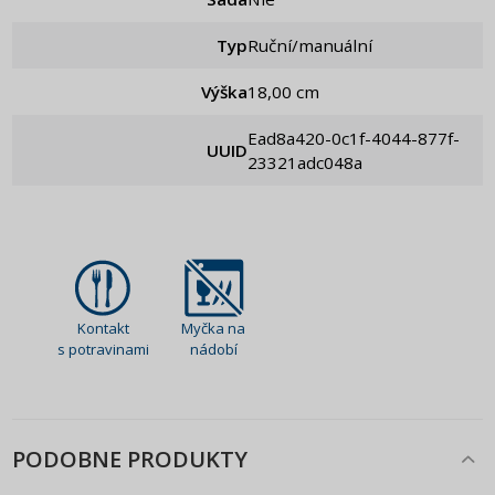
Typ
Ruční/manuální
Výška
18,00 cm
ead8a420-0c1f-4044-877f-
UUID
23321adc048a
Kontakt
Myčka na
s potravinami
nádobí
PODOBNE PRODUKTY