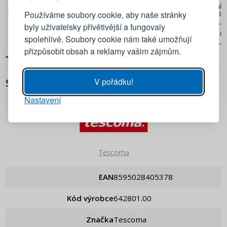
Přihlaste se ke svému účtu
Ruční mlýnek na sůl a pepř
Ruční dřevěný mlýnek na sůl a
Ruční m
Používáme soubory cookie, aby naše stránky
KONIGHOFFER Cosmic černý
pepř 18 cm
KONIGH
byly uživatelsky přívětivější a fungovaly
Emailová adresa
PŘIDAT DO KOŠÍKU
PŘIDAT DO KOŠÍKU
PŘ
spolehlivě. Soubory cookie nám také umožňují
přizpůsobit obsah a reklamy vašim zájmům.
Heslo
UKÁZAT
V pořádku!
SPECIFIKACE
Nastavení
PŘIHLÁSIT SE
Připomenutí hesla
Tescoma
EAN
8595028405378
Kód výrobce
642801.00
Značka
Tescoma