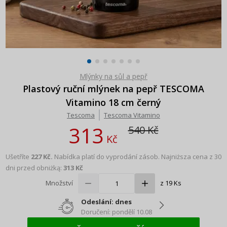
Mlýnky na sůl a pepř
Plastový ruční mlýnek na pepř TESCOMA
Vitamino 18 cm černý
Tescoma
Tescoma Vitamino
313
540 Kč
Kč
Ušetříte
227 Kč.
Nabídka platí do vyprodání zásob.
Najniższa cena z 30
dni przed obniżką:
313 Kč
Množství
z 19 Ks
Odeslání: dnes
Doručení: pondělí 10.08