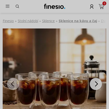
0
Finesio
Stolní nádobí
Sklenice
Sklenice na kávu a čaj
Dvou
»
»
»
»