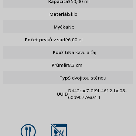
Kapacita
350,00 ml
Materiál
Sklo
Myčka
Ne
Počet prvků v sadě
6,00 el.
Použití
Na kávu a čaj
Průměr
8,3 cm
Typ
S dvojitou stěnou
d442cac7-0f9f-4612-bd08-
UUID
60d9077eaa14