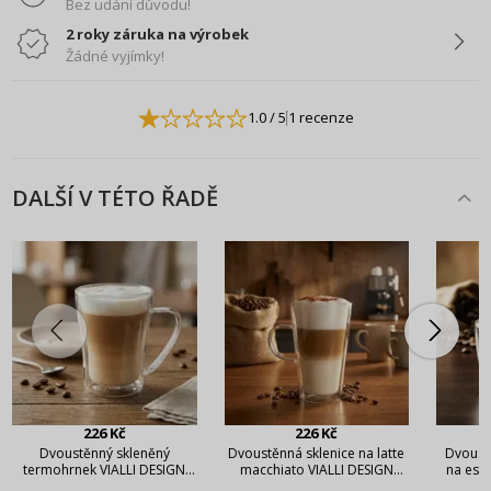
Bez udání důvodu!
2 roky záruka na výrobek
Žádné vyjímky!
1.0
/ 5
1 recenze
DALŠÍ V TÉTO ŘADĚ
226 Kč
226 Kč
Dvoustěnný skleněný
Dvoustěnná sklenice na latte
Dvoust
termohrnek VIALLI DESIGN
macchiato VIALLI DESIGN
na esp
Amo 250 ml
Amo 320 ml
Amo W