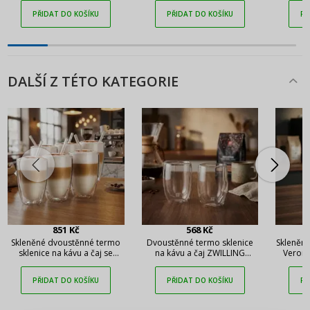
PŘIDAT DO KOŠÍKU
PŘIDAT DO KOŠÍKU
PŘ
DALŠÍ Z TÉTO KATEGORIE
851 Kč
568 Kč
Skleněné dvoustěnné termo
Dvoustěnné termo sklenice
Skleněné
sklenice na kávu a čaj se
na kávu a čaj ZWILLING
Verona
slámkami VIALLI DESIGN Vita
Sorrento 200 ml 2 ks
stě
Strato Maxi 350 ml 6 ks
PŘIDAT DO KOŠÍKU
PŘIDAT DO KOŠÍKU
PŘ