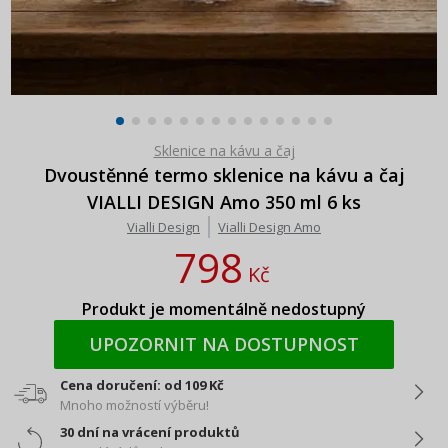
Sklenice na kávu a čaj
Dvoustěnné termo sklenice na kávu a čaj
VIALLI DESIGN Amo 350 ml 6 ks
Vialli Design
Vialli Design Amo
798
Kč
Produkt je momentálně nedostupný
UPOZORNIT NA DOSTUPNOST
Cena doručení: od 109 Kč
Mnoho možností výběru!
30 dní na vrácení produktů