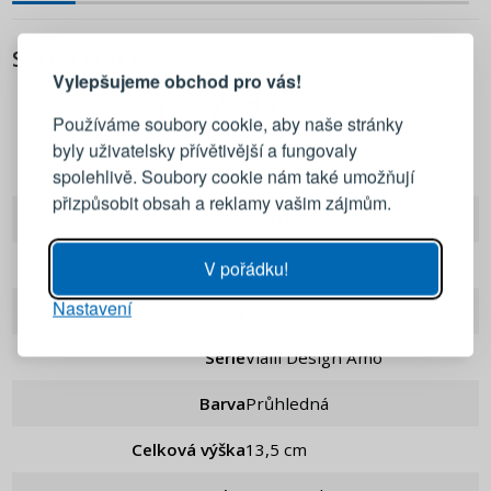
PŘIHLÁŠENÍ
REGISTRACE
SPECIFIKACE
Vylepšujeme obchod pro vás!
Přihlaste se ke svému účtu
Používáme soubory cookie, aby naše stránky
byly uživatelsky přívětivější a fungovaly
Emailová adresa
Vialli Design
spolehlivě. Soubory cookie nám také umožňují
přizpůsobit obsah a reklamy vašim zájmům.
EAN
5901638725455
Heslo
UKÁZAT
Kód výrobce
5455
V pořádku!
Nastavení
PŘIHLÁSIT SE
Značka
Vialli Design
Série
Vialli Design Amo
Připomenutí hesla
Barva
Průhledná
Celková výška
13,5 cm