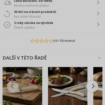
Cena doručení: od 109 Kč
Mnoho možností výběru!
30 dní na vrácení produktů
Bez udání důvodu!
2 roky záruka na výrobek
Žádné vyjímky!
0.0
/ 5
0 recenzí
DALŠÍ V TÉTO ŘADĚ