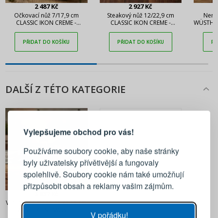
2 487 Kč
2 927 Kč
Očkovací nůž 7/17,9 cm
Steakový nůž 12/22,9 cm
Nere
CLASSIC IKON CREME -
CLASSIC IKON CREME -
WÜSTHOF
WÜSTHOF (nový)
WÜSTHOF (nový)
PŘIDAT DO KOŠÍKU
PŘIDAT DO KOŠÍKU
PŘ
DALŠÍ Z TÉTO KATEGORIE
PŘIHLÁŠENÍ
REGISTRACE
Vylepšujeme obchod pro vás!
Přihlaste se ke svému účtu
Používáme soubory cookie, aby naše stránky
byly uživatelsky přívětivější a fungovaly
Emailová adresa
Pokaż wszystkie
spolehlivě. Soubory cookie nám také umožňují
přizpůsobit obsah a reklamy vašim zájmům.
3 837 Kč
Heslo
UKÁZAT
Vidlička na maso délka 16 cm
CLASSIC IKON - WÜSTHOF
V pořádku!
(nová)