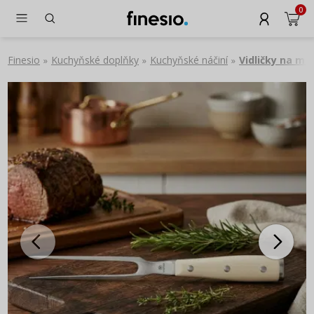
0
Finesio
Kuchyňské doplňky
Kuchyňské náčiní
Vidličky na ma
»
»
»