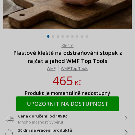
Kleště
Plastové kleště na odstraňování stopek z
rajčat a jahod WMF Top Tools
WMF
WMF Top Tools
465
Kč
Produkt je momentálně nedostupný
UPOZORNIT NA DOSTUPNOST
Cena doručení: od 109 Kč
Mnoho možností výběru!
30 dní na vrácení produktů