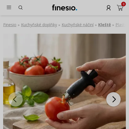
0
Finesio
Kuchyňské doplňky
Kuchyňské náčiní
Kleště
Plasto
»
»
»
»