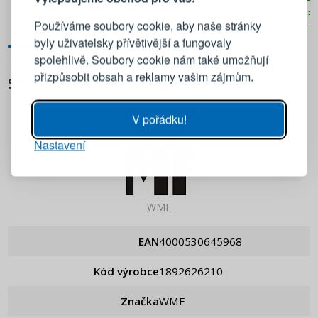
Přihlaste se ke svému účtu
PŘIDAT DO KOŠÍKU
PŘIDAT DO KOŠÍKU
PŘ
Používáme soubory cookie, aby naše stránky
byly uživatelsky přívětivější a fungovaly
Emailová adresa
spolehlivě. Soubory cookie nám také umožňují
přizpůsobit obsah a reklamy vašim zájmům.
SPECIFIKACE
Heslo
UKÁZAT
V pořádku!
Nastavení
PŘIHLÁSIT SE
Připomenutí hesla
WMF
EAN
4000530645968
Kód výrobce
1892626210
Značka
WMF