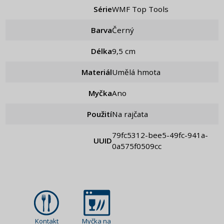
Série
WMF Top Tools
Barva
Černý
Délka
9,5 cm
Materiál
Umělá hmota
Myčka
Ano
Použití
Na rajčata
79fc5312-bee5-49fc-941a-
UUID
0a575f0509cc
Kontakt
Myčka na