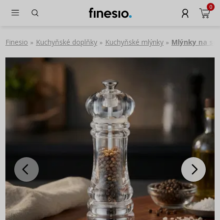
0
Finesio
Kuchyňské doplňky
Kuchyňské mlýnky
Mlýnky na sůl
»
»
»