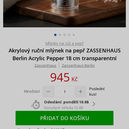
Mlýnky na sůl a pepř
Akrylový ruční mlýnek na pepř ZASSENHAUS
Berlin Acrylic Pepper 18 cm transparentní
Zassenhaus
Zassenhaus Berlin
945
Kč
Poslední
Množství
kus!
Odeslání: pondělí 10.08
Doručení: středa 12.08
PŘIDAT DO KOŠÍKU