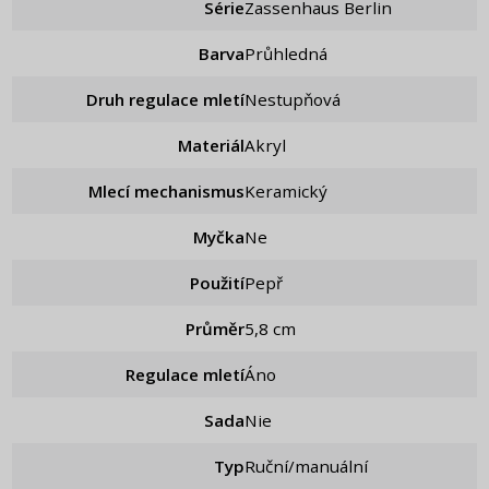
Série
Zassenhaus Berlin
Barva
Průhledná
Druh regulace mletí
Nestupňová
Materiál
Akryl
Mlecí mechanismus
Keramický
Myčka
Ne
Použití
Pepř
Průměr
5,8 cm
Regulace mletí
áno
Sada
nie
Typ
Ruční/manuální