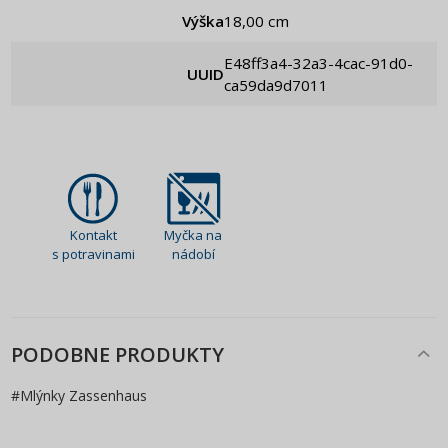
Výška
18,00 cm
e48ff3a4-32a3-4cac-91d0-
UUID
ca59da9d7011
Kontakt
Myčka na
s potravinami
nádobí
PODOBNE PRODUKTY
#
Mlýnky Zassenhaus