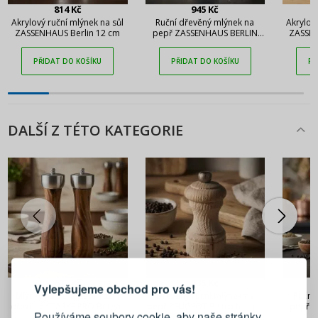
814 Kč
945 Kč
Akrylový ruční mlýnek na sůl
Ruční dřevěný mlýnek na
Akrylov
ZASSENHAUS Berlin 12 cm
pepř ZASSENHAUS BERLIN
ZASSEN
černý 12 cm
Salt 
PŘIDAT DO KOŠÍKU
PŘIDAT DO KOŠÍKU
PŘ
DALŠÍ Z TÉTO KATEGORIE
PŘIHLÁŠENÍ
REGISTRACE
677 Kč
835 Kč
Vylepšujeme obchod pro vás!
Mlýnky na sůl a pepř ruční
Dřevěný ruční mlýnek na
Ruční
Přihlaste se ke svému účtu
dřevěné STARKE PRO Burgas
pepř PEUGEOT Bistro Nature
pepř 
Používáme soubory cookie, aby naše stránky
2 ks
10 cm