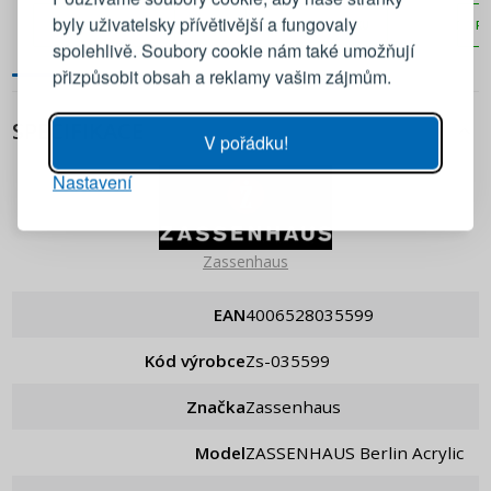
byly uživatelsky přívětivější a fungovaly
PŘIDAT DO KOŠÍKU
PŘIDAT DO KOŠÍKU
PŘ
Emailová adresa
spolehlivě. Soubory cookie nám také umožňují
přizpůsobit obsah a reklamy vašim zájmům.
Heslo
UKÁZAT
SPECIFIKACE
V pořádku!
Nastavení
PŘIHLÁSIT SE
Připomenutí hesla
Zassenhaus
EAN
4006528035599
Kód výrobce
zs-035599
Značka
Zassenhaus
Model
ZASSENHAUS Berlin Acrylic