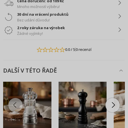
Cena doručení: od 109 Kč
Mnoho možností výběru!
30 dní na vrácení produktů
Bez udání důvodu!
2 roky záruka na výrobek
Žádné vyjímky!
0.0
/ 5
0 recenzí
DALŠÍ V TÉTO ŘADĚ