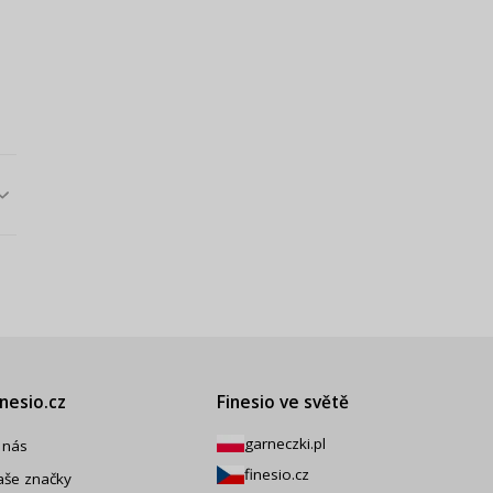
inesio.cz
Finesio ve světě
garneczki.pl
 nás
finesio.cz
aše značky