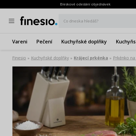
Bleskové odeslání objednávek
Co dneska hledáš?
Vareni
Pečení
Kuchyňské doplňky
Kuchyňs
Finesio
Kuchyňské doplňky
Krájecí prkénka
Prkénko na
»
»
»