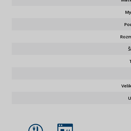
My
Pou
Rozm
Š
Veli
U