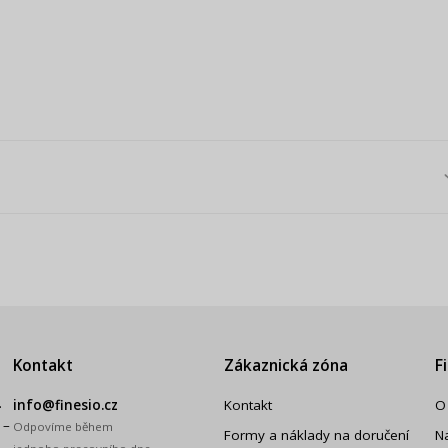
Kontakt
Zákaznická zóna
F
.
info@finesio.cz
Kontakt
O
 –
Odpovíme během
Formy a náklady na doručení
N