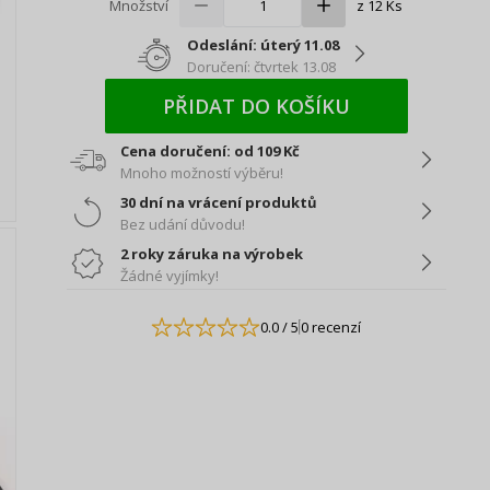
Množství
z 12 Ks
Odeslání: úterý 11.08
Doručení: čtvrtek 13.08
PŘIDAT DO KOŠÍKU
Cena doručení: od 109 Kč
Mnoho možností výběru!
30 dní na vrácení produktů
Bez udání důvodu!
2 roky záruka na výrobek
Žádné vyjímky!
0.0
/ 5
0 recenzí