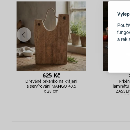
Vylep
Použív
fungo
a rek
Blesko
Sledov
Rychlá
625 Kč
Živý n
Dřevěné prkénko na krájení
Prkén
a servírování MANGO 40,5
laminátu
x 28 cm
ZASSE
velká 