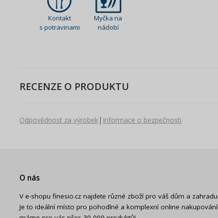
Kontakt
Myčka na
s potravinami
nádobí
RECENZE O PRODUKTU
|
Odpovědnost za výrobek
Informace o bezpečnosti
O nás
V e-shopu finesio.cz najdete různé zboží pro váš dům a zahradu
Je to ideální místo pro pohodlné a komplexní online nakupování
máme pro vás přes 30 000 produktů!