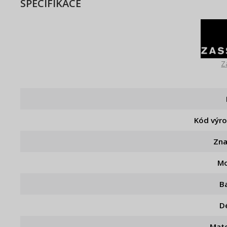
SPECIFIKACE
Z
Kód výr
Zn
Mo
B
D
Mate