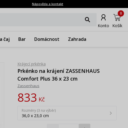
Nápověda a kontakt
0
Konto
Košík
a čaj
Bar
Domácnost
Zahrada
Krájecí prkénka
Prkénko na krájení ZASSENHAUS
Comfort Plus 36 x 23 cm
Zassenhaus
833
Kč
Rozměry (3 na výběr)
36,0 x 23,0 cm