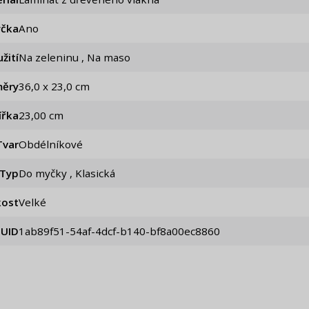
čka
Ano
žití
Na zeleninu , Na maso
ěry
36,0 x 23,0 cm
ířka
23,00 cm
Tvar
Obdélníkové
Typ
Do myčky , Klasická
kost
Velké
UID
1ab89f51-54af-4dcf-b140-bf8a00ec8860