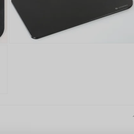
PŘIHLÁŠENÍ
R
je důvod, proč se vyplatí