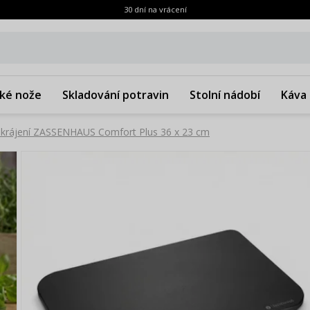
30 dní na vrácení
ké nože
Skladování potravin
Stolní nádobí
Káva 
 krájení ZASSENHAUS Comfort Plus 36 x 23 cm