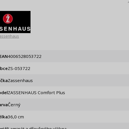
assenhaus
EAN
4006528053722
obce
ZS-053722
ačka
Zassenhaus
del
ZASSENHAUS Comfort Plus
arva
Černý
élka
36,0 cm
riál
Laminát z dřevěného vlákna