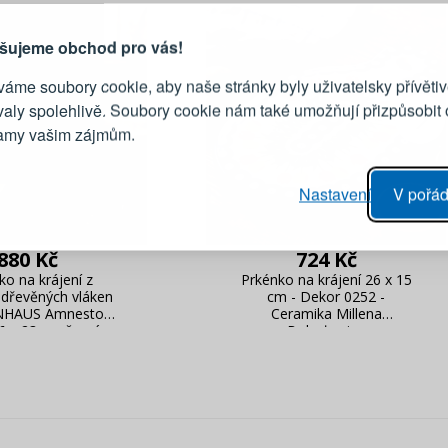
vytvořit účet
Přihlaste se ke s
šujeme obchod pro vás!
áme soubory cookie, aby naše stránky byly uživatelsky přívětiv
Emailová adresa
valy spolehlivě. Soubory cookie nám také umožňují přizpůsobit
lamy vašim zájmům.
Heslo
vý proces objednávky
Nastavení
V pořád
ání realizace objednávek
PŘIHLÁSIT 
 editace údajů
880 Kč
724 Kč
áhled na změny v objednávce
ko na krájení z
Prkénko na krájení 26 x 15
Připomenutí he
 dřevěných vláken
cm - Dekor 0252 -
NHAUS Amnesto
Ceramika Millena
36 x 23 cm černá
Bolesławiec